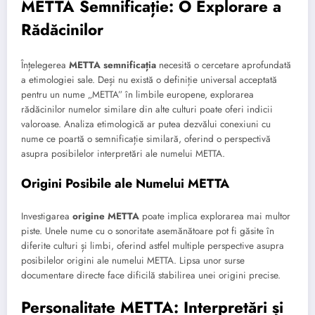
METTA Semnificație: O Explorare a
Rădăcinilor
Înțelegerea
METTA semnificația
necesită o cercetare aprofundată
a etimologiei sale. Deși nu există o definiție universal acceptată
pentru un nume „METTA” în limbile europene, explorarea
rădăcinilor numelor similare din alte culturi poate oferi indicii
valoroase. Analiza etimologică ar putea dezvălui conexiuni cu
nume ce poartă o semnificație similară, oferind o perspectivă
asupra posibilelor interpretări ale numelui METTA.
Origini Posibile ale Numelui METTA
Investigarea
origine METTA
poate implica explorarea mai multor
piste. Unele nume cu o sonoritate asemănătoare pot fi găsite în
diferite culturi și limbi, oferind astfel multiple perspective asupra
posibilelor origini ale numelui METTA. Lipsa unor surse
documentare directe face dificilă stabilirea unei origini precise.
Personalitate METTA: Interpretări și