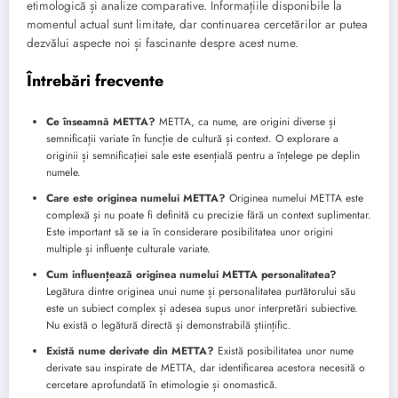
etimologică și analize comparative. Informațiile disponibile la
momentul actual sunt limitate, dar continuarea cercetărilor ar putea
dezvălui aspecte noi și fascinante despre acest nume.
Întrebări frecvente
Ce înseamnă METTA?
METTA, ca nume, are origini diverse și
semnificații variate în funcție de cultură și context. O explorare a
originii și semnificației sale este esențială pentru a înțelege pe deplin
numele.
Care este originea numelui METTA?
Originea numelui METTA este
complexă și nu poate fi definită cu precizie fără un context suplimentar.
Este important să se ia în considerare posibilitatea unor origini
multiple și influențe culturale variate.
Cum influențează originea numelui METTA personalitatea?
Legătura dintre originea unui nume și personalitatea purtătorului său
este un subiect complex și adesea supus unor interpretări subiective.
Nu există o legătură directă și demonstrabilă științific.
Există nume derivate din METTA?
Există posibilitatea unor nume
derivate sau inspirate de METTA, dar identificarea acestora necesită o
cercetare aprofundată în etimologie și onomastică.