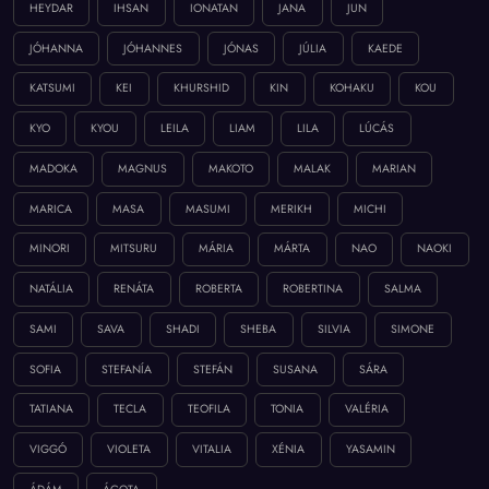
HEYDAR
IHSAN
IONATAN
JANA
JUN
JÓHANNA
JÓHANNES
JÓNAS
JÚLIA
KAEDE
KATSUMI
KEI
KHURSHID
KIN
KOHAKU
KOU
KYO
KYOU
LEILA
LIAM
LILA
LÚCÁS
MADOKA
MAGNUS
MAKOTO
MALAK
MARIAN
MARICA
MASA
MASUMI
MERIKH
MICHI
MINORI
MITSURU
MÁRIA
MÁRTA
NAO
NAOKI
NATÁLIA
RENÁTA
ROBERTA
ROBERTINA
SALMA
SAMI
SAVA
SHADI
SHEBA
SILVIA
SIMONE
SOFIA
STEFANÍA
STEFÁN
SUSANA
SÁRA
TATIANA
TECLA
TEOFILA
TONIA
VALÉRIA
VIGGÓ
VIOLETA
VITALIA
XÉNIA
YASAMIN