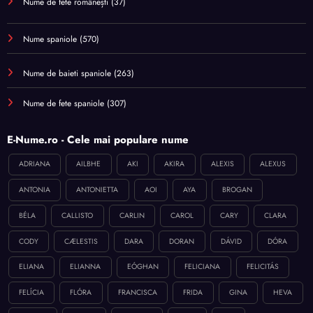
Nume de fete românești
(37)
Nume spaniole
(570)
Nume de baieti spaniole
(263)
Nume de fete spaniole
(307)
E-Nume.ro - Cele mai populare nume
ADRIANA
AILBHE
AKI
AKIRA
ALEXIS
ALEXUS
ANTONIA
ANTONIETTA
AOI
AYA
BROGAN
BÉLA
CALLISTO
CARLIN
CAROL
CARY
CLARA
CODY
CÆLESTIS
DARA
DORAN
DÁVID
DÓRA
ELIANA
ELIANNA
EÓGHAN
FELICIANA
FELICITÁS
FELÍCIA
FLÓRA
FRANCISCA
FRIDA
GINA
HEVA