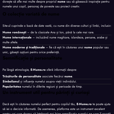
dorește să afle mai multe despre propriul
nume
sau să găsească inspirație pentru
numele unui copil, personaj de poveste sau proiect creativ.
O colecție variată de nume
Site-ul cuprinde o bază de date vastă, cu nume din diverse culturi și limbi, inclusiv:
Nume românești
– de la clasicele Ana și Ion, până la cele mai rare.
Nume internaționale
– incluzând nume maghiare, islandeze, persane, arabe și
multe altele.
Nume moderne și tradiționale
– fie că ești în căutarea unui
nume
popular sau
unic, găsești opțiuni pentru orice preferință.
Semnificație și personalitate
Pe lângă etimologie,
E-Nume.ro
oferă informații despre:
Trăsăturile de personalitate
asociate fiecărui
nume
.
Simbolismul
și influența numelui asupra vieții individului.
Popularitatea
numelui în diferite regiuni și perioade de timp.
Un instrument util pentru părinți și curioși
Dacă ești în căutarea numelui perfect pentru copilul tău,
E-Nume.ro
te poate ajuta
să iei o decizie informată. De asemenea, platforma este un instrument excelent
pentru cei care doresc să înțeleagă mai bine semnificația numelui pe care îl poartă