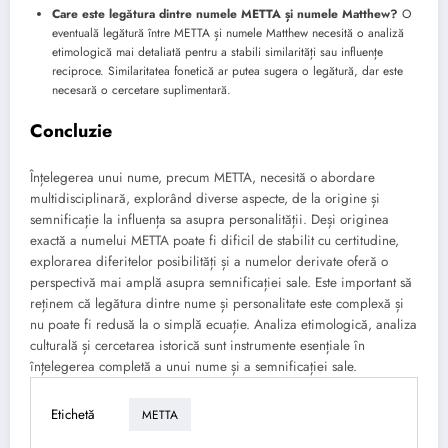
Care este legătura dintre numele METTA și numele Matthew?
O
eventuală legătură între METTA și numele Matthew necesită o analiză
etimologică mai detaliată pentru a stabili similarități sau influențe
reciproce. Similaritatea fonetică ar putea sugera o legătură, dar este
necesară o cercetare suplimentară.
Concluzie
Înțelegerea unui nume, precum METTA, necesită o abordare
multidisciplinară, explorând diverse aspecte, de la origine și
semnificație la influența sa asupra personalității. Deși originea
exactă a numelui METTA poate fi dificil de stabilit cu certitudine,
explorarea diferitelor posibilități și a numelor derivate oferă o
perspectivă mai amplă asupra semnificației sale. Este important să
reținem că legătura dintre nume și personalitate este complexă și
nu poate fi redusă la o simplă ecuație. Analiza etimologică, analiza
culturală și cercetarea istorică sunt instrumente esențiale în
înțelegerea completă a unui nume și a semnificației sale.
Etichetă
METTA