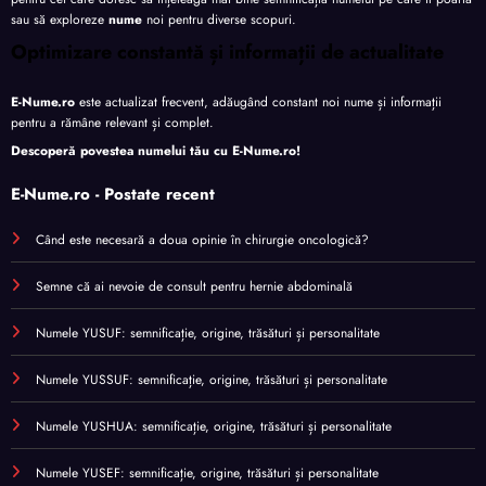
sau să exploreze
nume
noi pentru diverse scopuri.
Optimizare constantă și informații de actualitate
E-Nume.ro
este actualizat frecvent, adăugând constant noi nume și informații
pentru a rămâne relevant și complet.
Descoperă povestea numelui tău cu
E-Nume.ro
!
E-Nume.ro - Postate recent
Când este necesară a doua opinie în chirurgie oncologică?
Semne că ai nevoie de consult pentru hernie abdominală
Numele YUSUF: semnificație, origine, trăsături și personalitate
Numele YUSSUF: semnificație, origine, trăsături și personalitate
Numele YUSHUA: semnificație, origine, trăsături și personalitate
Numele YUSEF: semnificație, origine, trăsături și personalitate