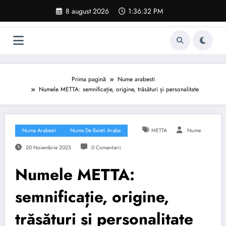
Sari
8 august 2026
1:36:33 PM
la
conținut
Prima pagină
Nume arabesti
Numele METTA: semnificație, origine, trăsături și personalitate
Nume Arabesti
Nume De Baieti Arabe
METTA
Nume
20 Noiembrie 2025
0 Comentarii
Numele METTA:
semnificație, origine,
trăsături și personalitate