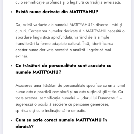
cu o semnificație profundă și o legătură cu tradiția evreiască.
Există nume derivate din MATITYAHU?
Da, există variante ale numelui MATITYAHU în diverse limbi și
culturi. Cercetarea numelor derivate din MATITYAHU necesită o
abordare lingvistică aprofundată, variind de la simple
transliterări la forme adaptate cultural. Însă, identificarea
acestor nume derivate necesită o analiză lingvistică mai
extinsă.
Ce trăsături de personalitate sunt asociate cu
numele MATITYAHU?
Asocierea unor trăsături de personalitate specifice cu un anumit
nume este o practică complexă și nu este susținută științific. Cu
toate acestea, semnificația numelui – „darul lui Dumnezeu” –
sugerează o posibilă asociere cu persoane generoase,
spirituale și cu o înclinație către empatie.
Cum se scrie corect numele MATITYAHU în
ebraică?