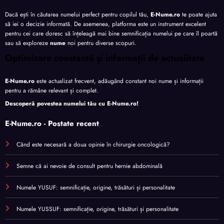
Dacă ești în căutarea numelui perfect pentru copilul tău,
E-Nume.ro
te poate ajuta
să iei o decizie informată. De asemenea, platforma este un instrument excelent
pentru cei care doresc să înțeleagă mai bine semnificația numelui pe care îl poartă
sau să exploreze
nume
noi pentru diverse scopuri.
Optimizare constantă și informații de actualitate
E-Nume.ro
este actualizat frecvent, adăugând constant noi nume și informații
pentru a rămâne relevant și complet.
Descoperă povestea numelui tău cu
E-Nume.ro
!
E-Nume.ro - Postate recent
Când este necesară a doua opinie în chirurgie oncologică?
Semne că ai nevoie de consult pentru hernie abdominală
Numele YUSUF: semnificație, origine, trăsături și personalitate
Numele YUSSUF: semnificație, origine, trăsături și personalitate