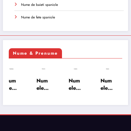
Nume de baieti spaniole
Nume de fete spaniole
Nume & Prenume
Num
Num
Num
Num
ele
ele
ele
ele
XSAY
URV
SRA
SOH
ARS
AKS
OSH
RAB:
A:
HA:
A:
semn
semn
semn
semn
ificați
ificați
ificați
ificați
e,