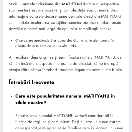
Studiul
numelor derivate din MATITYAHU
oferă o perspectivă
suplimentară asupra bogăției și complexității acestui nume. Deși
informațiile concrete despre nume derivate direct din MATITYAHU
sunt limitate, explorarea variațiilor numelor ebraice similare poate
dezvălui o paletă mai largă de opțiuni și semnificații conexe.
O cercetare aprofundată ar putea dezvălui variante ale numelui în
diferite dialecte ebraice sau în alte limbi.
Am explorat deja originea și semnificația numelui MATITYAHU, dar
rămân încă multe aspecte interesante de discutat. Să ne îndreptăm
atenția către câteva întrebări frecvente legate de acest nume biblic.
Întrebări frecvente
Care este popularitatea numelui MATITYAHU în
zilele noastre?
Popularitatea numelui MATITYAHU variază considerabil în
funcție de regiune și comunitate. Deși nu este un nume extrem
de răspândit, este apreciat de familiile care își doresc un nume