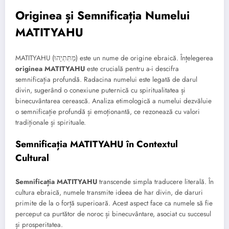
Originea și Semnificația Numelui
MATITYAHU
MATITYAHU (מַתִּתְיָהוּ) este un nume de origine ebraică. Înțelegerea
originea MATITYAHU
este crucială pentru a-i descifra
semnificația profundă. Radacina numelui este legată de darul
divin, sugerând o conexiune puternică cu spiritualitatea și
binecuvântarea cerească. Analiza etimologică a numelui dezvăluie
o semnificație profundă și emoționantă, ce rezonează cu valori
tradiționale și spirituale.
Semnificația MATITYAHU în Contextul
Cultural
Semnificația MATITYAHU
transcende simpla traducere literală. În
cultura ebraică, numele transmite ideea de har divin, de daruri
primite de la o forță superioară. Acest aspect face ca numele să fie
perceput ca purtător de noroc și binecuvântare, asociat cu succesul
și prosperitatea.