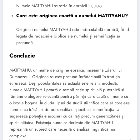
Numele MATITYAHU se scrie în ebraică מַתִּתְיָהוּ.
Care este originea exactă a numelui MATITYAHU?
Originea numelui MATITYAHU este indiscutabilă ebraică, fiind
legată de rădăcinile biblice ale numelui și semnificația sa
profundă.
Concluzie
MATITYAHU, un nume de origine ebraică, înseamnă „darul lui
Dumnezeu”. Originea sa este profund înrădăcinată în tradiția
evreiască. Deși popularitatea sa actuală este relativ modestă,
numele MATITYAHU poartă o semnificație spirituală puternică și
rămâne o alegere relevantă pentru părinții care caută un nume cu
o istorie bogată. În ciuda lipsei de studii științifice care să coreleze
numele cu trăsături de personalitate specifice, semnificația sa
sugerează potențiale asocieri cu calități precum generozitatea și
spiritualitatea. Existența numelor derivate din MATITYAHU
reprezintă un subiect care necesită o analiză lingvistică mai
complexă.