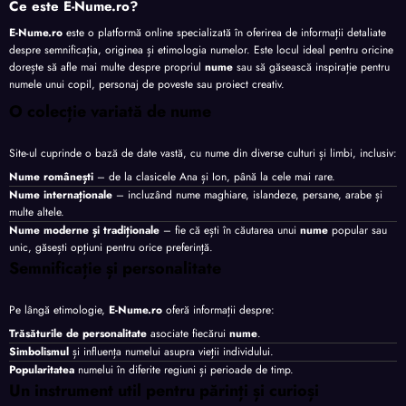
Ce este E-Nume.ro?
E-Nume.ro
este o platformă online specializată în oferirea de informații detaliate
despre semnificația, originea și etimologia numelor. Este locul ideal pentru oricine
dorește să afle mai multe despre propriul
nume
sau să găsească inspirație pentru
numele unui copil, personaj de poveste sau proiect creativ.
O colecție variată de nume
Site-ul cuprinde o bază de date vastă, cu nume din diverse culturi și limbi, inclusiv:
Nume românești
– de la clasicele Ana și Ion, până la cele mai rare.
Nume internaționale
– incluzând nume maghiare, islandeze, persane, arabe și
multe altele.
Nume moderne și tradiționale
– fie că ești în căutarea unui
nume
popular sau
unic, găsești opțiuni pentru orice preferință.
Semnificație și personalitate
Pe lângă etimologie,
E-Nume.ro
oferă informații despre:
Trăsăturile de personalitate
asociate fiecărui
nume
.
Simbolismul
și influența numelui asupra vieții individului.
Popularitatea
numelui în diferite regiuni și perioade de timp.
Un instrument util pentru părinți și curioși