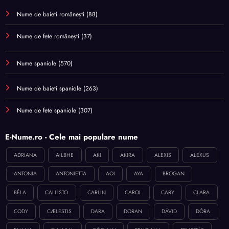
Nume de baieti românești
(88)
Nume de fete românești
(37)
Nume spaniole
(570)
Nume de baieti spaniole
(263)
Nume de fete spaniole
(307)
E-Nume.ro - Cele mai populare nume
ADRIANA
AILBHE
AKI
AKIRA
ALEXIS
ALEXUS
ANTONIA
ANTONIETTA
AOI
AYA
BROGAN
BÉLA
CALLISTO
CARLIN
CAROL
CARY
CLARA
CODY
CÆLESTIS
DARA
DORAN
DÁVID
DÓRA