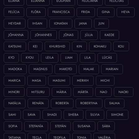
ELIANA
ELIANNA
EÓGHAN
FELICIANA
FELICITÁS
FELÍCIA
FLÓRA
FRANCISCA
FRIDA
GINA
HEVA
HEYDAR
IHSAN
IONATAN
JANA
JUN
JÓHANNA
JÓHANNES
JÓNAS
JÚLIA
KAEDE
KATSUMI
KEI
KHURSHID
KIN
KOHAKU
KOU
KYO
KYOU
LEILA
LIAM
LILA
LÚCÁS
MADOKA
MAGNUS
MAKOTO
MALAK
MARIAN
MARICA
MASA
MASUMI
MERIKH
MICHI
MINORI
MITSURU
MÁRIA
MÁRTA
NAO
NAOKI
NATÁLIA
RENÁTA
ROBERTA
ROBERTINA
SALMA
SAMI
SAVA
SHADI
SHEBA
SILVIA
SIMONE
SOFIA
STEFANÍA
STEFÁN
SUSANA
SÁRA
TATIANA
TECLA
TEOFILA
TONIA
VALÉRIA