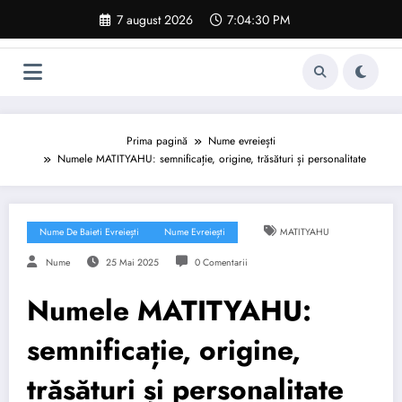
Sari
7 august 2026
7:04:30 PM
la
conținut
Prima pagină
Nume evreiești
Numele MATITYAHU: semnificație, origine, trăsături și personalitate
Nume De Baieti Evreiești
Nume Evreiești
MATITYAHU
Nume
25 Mai 2025
0 Comentarii
Numele MATITYAHU:
semnificație, origine,
trăsături și personalitate