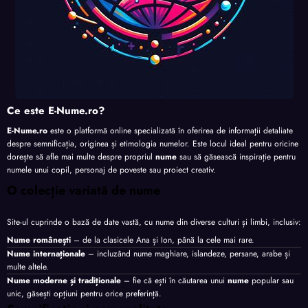
Ce este E-Nume.ro?
E-Nume.ro
este o platformă online specializată în oferirea de informații detaliate
despre semnificația, originea și etimologia numelor. Este locul ideal pentru oricine
dorește să afle mai multe despre propriul
nume
sau să găsească inspirație pentru
numele unui copil, personaj de poveste sau proiect creativ.
O colecție variată de nume
Site-ul cuprinde o bază de date vastă, cu nume din diverse culturi și limbi, inclusiv:
Nume românești
– de la clasicele Ana și Ion, până la cele mai rare.
Nume internaționale
– incluzând nume maghiare, islandeze, persane, arabe și
multe altele.
Nume moderne și tradiționale
– fie că ești în căutarea unui
nume
popular sau
unic, găsești opțiuni pentru orice preferință.