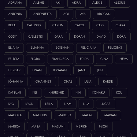
ADRIANA
AILBHE
AKI
AKIRA
ALEXIS
ALEXUS
ANTONIA
ANTONIETTA
AOI
AYA
BROGAN
BÉLA
CALLISTO
CARLIN
CAROL
CARY
CLARA
CODY
CÆLESTIS
DARA
DORAN
DÁVID
DÓRA
ELIANA
ELIANNA
EÓGHAN
FELICIANA
FELICITÁS
FELÍCIA
FLÓRA
FRANCISCA
FRIDA
GINA
HEVA
HEYDAR
IHSAN
IONATAN
JANA
JUN
JÓHANNA
JÓHANNES
JÓNAS
JÚLIA
KAEDE
KATSUMI
KEI
KHURSHID
KIN
KOHAKU
KOU
KYO
KYOU
LEILA
LIAM
LILA
LÚCÁS
MADOKA
MAGNUS
MAKOTO
MALAK
MARIAN
MARICA
MASA
MASUMI
MERIKH
MICHI