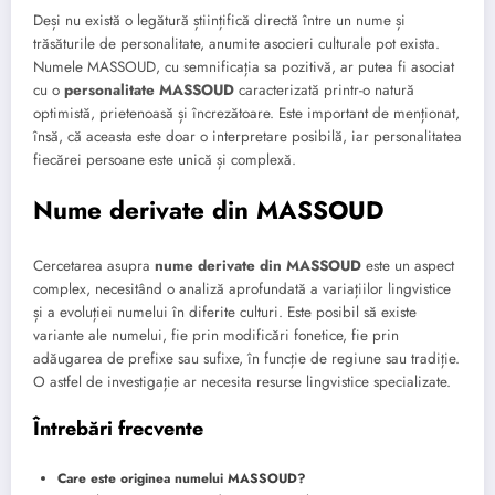
Deși nu există o legătură științifică directă între un nume și
trăsăturile de personalitate, anumite asocieri culturale pot exista.
Numele MASSOUD, cu semnificația sa pozitivă, ar putea fi asociat
cu o
personalitate MASSOUD
caracterizată printr-o natură
optimistă, prietenoasă și încrezătoare. Este important de menționat,
însă, că aceasta este doar o interpretare posibilă, iar personalitatea
fiecărei persoane este unică și complexă.
Nume derivate din MASSOUD
Cercetarea asupra
nume derivate din MASSOUD
este un aspect
complex, necesitând o analiză aprofundată a variațiilor lingvistice
și a evoluției numelui în diferite culturi. Este posibil să existe
variante ale numelui, fie prin modificări fonetice, fie prin
adăugarea de prefixe sau sufixe, în funcție de regiune sau tradiție.
O astfel de investigație ar necesita resurse lingvistice specializate.
Întrebări frecvente
Care este originea numelui MASSOUD?