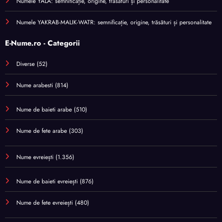
Numele YALA: semnificație, origine, trăsături și personalitate
Numele YAKRAB-MALIK-WATR: semnificație, origine, trăsături și personalitate
E-Nume.ro - Categorii
Diverse
(52)
Nume arabesti
(814)
Nume de baieti arabe
(510)
Nume de fete arabe
(303)
Nume evreiești
(1.356)
Nume de baieti evreiești
(876)
Nume de fete evreiești
(480)