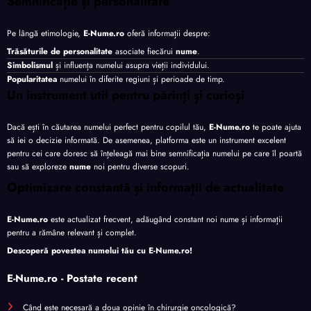
Semnificație și personalitate
Pe lângă etimologie,
E-Nume.ro
oferă informații despre:
Trăsăturile de personalitate
asociate fiecărui
nume
.
Simbolismul
și influența numelui asupra vieții individului.
Popularitatea
numelui în diferite regiuni și perioade de timp.
Un instrument util pentru părinți și curioși
Dacă ești în căutarea numelui perfect pentru copilul tău,
E-Nume.ro
te poate ajuta
să iei o decizie informată. De asemenea, platforma este un instrument excelent
pentru cei care doresc să înțeleagă mai bine semnificația numelui pe care îl poartă
sau să exploreze
nume
noi pentru diverse scopuri.
Optimizare constantă și informații de actualitate
E-Nume.ro
este actualizat frecvent, adăugând constant noi nume și informații
pentru a rămâne relevant și complet.
Descoperă povestea numelui tău cu
E-Nume.ro
!
E-Nume.ro - Postate recent
Când este necesară a doua opinie în chirurgie oncologică?