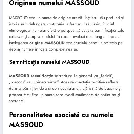
Originea numelui MASSOUD
MASSOUD este un nume de origine arabă. Înțelesul său profund și
istoria sa îndelungată contribuie la farmecul său unic. Studiul
etimologic al numelui oferă o perspectivă asupra semnificației sale
culturale și asupra modului în care a evoluat de-a lungul timpului.
Înțelegerea
origine MASSOUD
este crucială pentru a aprecia pe
deplin numele în toată complexitatea sa.
Semnificația numelui MASSOUD
MASSOUD semnificație
se traduce, în general, ca „fericit”,
„norocos” sau „binecuvântat”. Această conotație pozitivă reflectă
dorința părinților de a-și dori copilului o viață plină de bucurie și
prosperitate. Este un nume care evocă sentimente de optimism și
speranță.
Personalitatea asociată cu numele
MASSOUD