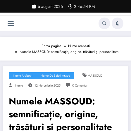
Sari
6 august 2026
2:46:55 PM
la
conținut
Prima pagină
Nume arabesti
Numele MASSOUD: semnificație, origine, trăsături și personalitate
Nume Arabesti
Nume De Baieti Arabe
MASSOUD
Nume
12 Noiembrie 2025
0 Comentarii
Numele MASSOUD:
semnificație, origine,
trăsături și personalitate