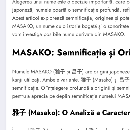
Alegerea unui nume este o decizie importantă, care poa
japoneză, numele poartă o semnificație profundă, reflect
Acest articol explorează semnificația, originea și pote
MASAKO, un nume cu o istorie bogată și o sonoritate e
vom investiga posibile nume derivate din MASAKO.
MASAKO: Semnificație și Or
Numele MASAKO (雅子 și 昌子) are origini japoneze și p
kanji utilizați. Ambele variante, 雅子 (Masako) și 昌子 (
semnificație. O înțelegere profundă a originii și semnif
pentru a aprecia pe deplin semnificația numelui MA
雅子 (Masako): O Analiză a Caracter