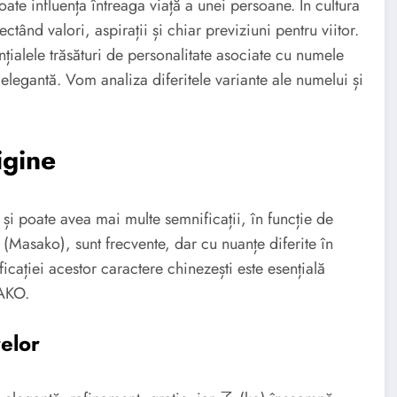
te influența întreaga viață a unei persoane. În cultura
ând valori, aspirații și chiar previziuni pentru viitor.
nțialele trăsături de personalitate asociate cu numele
legantă. Vom analiza diferitele variante ale numelui și
igine
oate avea mai multe semnificații, în funcție de
Masako), sunt frecvente, dar cu nuanțe diferite în
icației acestor caractere chinezești este esențială
SAKO.
elor