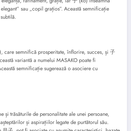
eleganță, rafinament, grație, iar 子 (ko) înseamnă
l elegant” sau „copil grațios”. Această semnificație
subtilă.
care semnifică prosperitate, înflorire, succes, și 子
 această variantă a numelui MASAKO poate fi
. Această semnificație sugerează o asociere cu
me și trăsăturile de personalitate ale unei persoane,
teptărilor și aspirațiilor legate de purtătorul său.
昌子, pot fi asociate cu anumite caracteristici, bazate