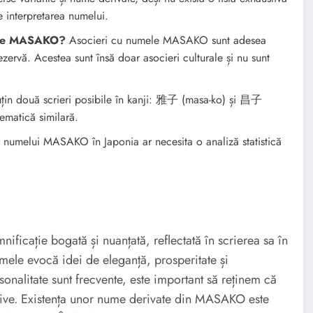
e interpretarea numelui.
mele MASAKO?
Asocieri cu numele MASAKO sunt adesea
ezervă. Acestea sunt însă doar asocieri culturale și nu sunt
uțin două scrieri posibile în kanji: 雅子 (masa-ko) și 昌子
tematică similară.
 numelui MASAKO în Japonia ar necesita o analiză statistică
cație bogată și nuanțată, reflectată în scrierea sa în
ele evocă idei de eleganță, prosperitate și
sonalitate sunt frecvente, este important să reținem că
initive. Existența unor nume derivate din MASAKO este