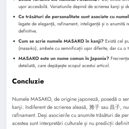
ușor accesibilă. Variatiunile depind de scrierea kanji și d
Ce trăsături de personalitate sunt asociate cu nu
legate de eleganță, rafinament, inteligență și o anumită r
definitive.
Cum se scrie numele MASAKO în kanji?
Există cel p
(masa-ko), ambele cu semnificații ușor diferite, dar cu o 
MASAKO este un nume comun în Japonia?
Frecvența
detaliată, care depășește scopul acestui articol.
Concluzie
Numele MASAKO, de origine japoneză, posedă o semnifi
kanji. Indiferent de scrierea aleasă, 雅子 sau 昌子, num
rafinament. Deși asocierile cu anumite trăsături de per
acestea sunt interpretări culturale și nu predicții def