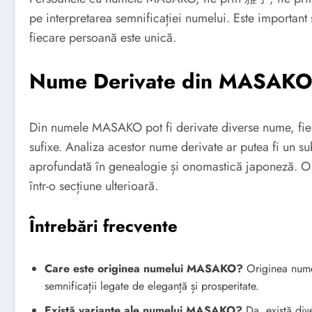
pe interpretarea semnificației numelui. Este important 
fiecare persoană este unică.
Nume Derivate din MASAK
Din numele MASAKO pot fi derivate diverse nume, fie p
sufixe. Analiza acestor nume derivate ar putea fi un su
aprofundată în genealogie și onomastică japoneză. O 
într-o secțiune ulterioară.
Întrebări frecvente
Care este originea numelui MASAKO?
Originea nume
semnificații legate de eleganță și prosperitate.
Există variante ale numelui MASAKO?
Da, există dive