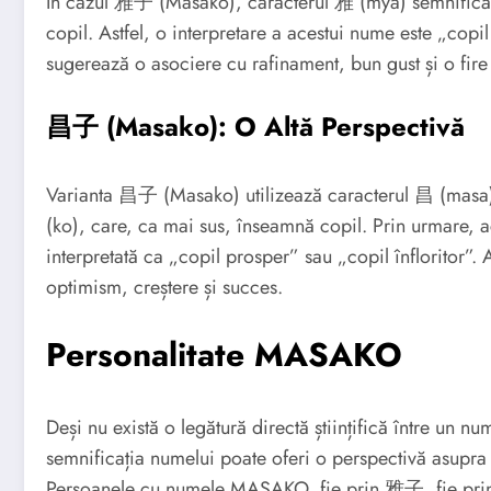
În cazul 雅子 (Masako), caracterul 雅 (mya) semnifică 
copil. Astfel, o interpretare a acestui nume este „copi
sugerează o asociere cu rafinament, bun gust și o fire 
昌子 (Masako): O Altă Perspectivă
Varianta 昌子 (Masako) utilizează caracterul 昌 (masa), 
(ko), care, ca mai sus, înseamnă copil. Prin urmare,
interpretată ca „copil prosper” sau „copil înfloritor”
optimism, creștere și succes.
Personalitate MASAKO
Deși nu există o legătură directă științifică între un nu
semnificația numelui poate oferi o perspectivă asupra aș
Persoanele cu numele MASAKO, fie prin 雅子, fie prin 