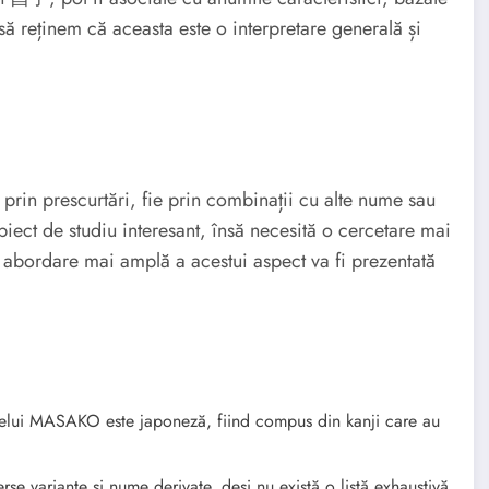
să reținem că aceasta este o interpretare generală și
O
rin prescurtări, fie prin combinații cu alte nume sau
biect de studiu interesant, însă necesită o cercetare mai
abordare mai amplă a acestui aspect va fi prezentată
lui MASAKO este japoneză, fiind compus din kanji care au
rse variante și nume derivate, deși nu există o listă exhaustivă