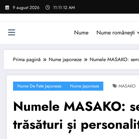
Sari
9 august 2026
11:11:13 AM
la
conținut
Nume
Nume românești
Prima pagină
Nume japoneze
Numele MASAKO: semnific
Nume De Fete Japoneze
Nume Japoneze
MASAKO
Numele MASAKO: semn
trăsături și personali