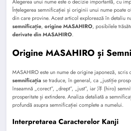
Alegerea unui nume este o decizie importantă, cu impli
Înțelegerea semnificației și originii unui nume poate ofe
din care provine. Acest articol explorează în detal
semnificație
,
origine MASAHIRO
, posibilele trăsă
derivate din MASAHIRO
.
Origine MASAHIRO și Semnif
MASAHIRO este un nume de origine japoneză, scris cu
semnificația
se traduce, în general, ca „justiție pros
înseamnă „corect”, „drept”, „just”, iar 洋 (hiro) semn
prosperitate și extindere. Analiza detaliată a semnifica
profundă asupra semnificației complete a numelui.
Interpretarea Caracterelor Kanji