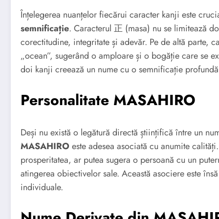
Înțelegerea nuanțelor fiecărui caracter kanji este cruc
semnificație
. Caracterul 正 (masa) nu se limitează doa
corectitudine, integritate și adevăr. Pe de altă parte,
„ocean”, sugerând o amploare și o bogăție care se ex
doi kanji creează un nume cu o semnificație profundă 
Personalitate MASAHIRO
Deși nu există o legătură directă științifică între un nu
MASAHIRO
este adesea asociată cu anumite calități
prosperitatea, ar putea sugera o persoană cu un puterni
atingerea obiectivelor sale. Această asociere este însă 
individuale.
Nume Derivate din MASAH