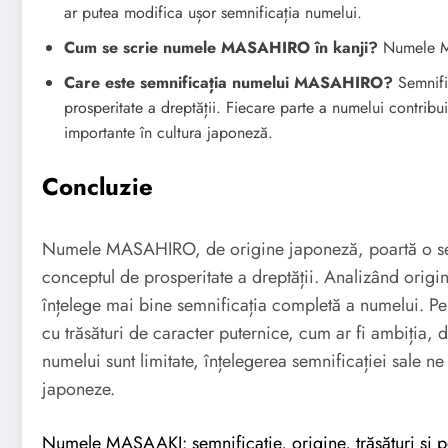
ar putea modifica ușor semnificația numelui.
Cum se scrie numele MASAHIRO în kanji?
Numele M
Care este semnificația numelui MASAHIRO?
Semnifi
prosperitate a dreptății. Fiecare parte a numelui contribu
importante în cultura japoneză.
Concluzie
Numele MASAHIRO, de origine japoneză, poartă o sem
conceptul de prosperitate a dreptății. Analizând origi
înțelege mai bine semnificația completă a numelui. P
cu trăsături de caracter puternice, cum ar fi ambiția, d
numelui sunt limitate, înțelegerea semnificației sale ne
japoneze.
Numele MASAAKI: semnificație, origine, trăsături și p