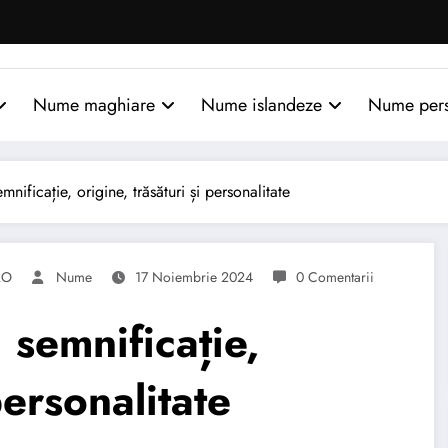
Nume maghiare
Nume islandeze
Nume per
icație, origine, trăsături și personalitate
RO
Nume
17 Noiembrie 2024
0 Comentarii
emnificație,
personalitate