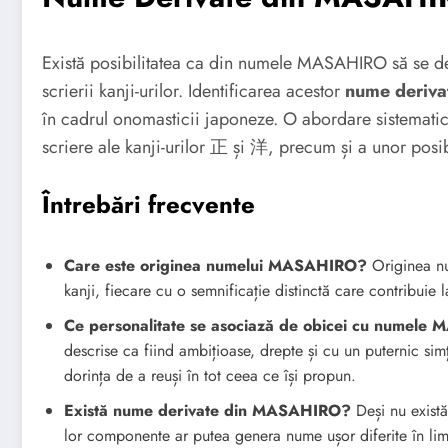
Există posibilitatea ca din numele MASAHIRO să se deriv
scrierii kanji-urilor. Identificarea acestor
nume deriv
în cadrul onomasticii japoneze. O abordare sistematică
scriere ale kanji-urilor 正 și 洋, precum și a unor posib
Întrebări frecvente
Care este originea numelui MASAHIRO?
Originea n
kanji, fiecare cu o semnificație distinctă care contribuie
Ce personalitate se asociază de obicei cu numel
descrise ca fiind ambițioase, drepte și cu un puternic sim
dorința de a reuși în tot ceea ce își propun.
Există nume derivate din MASAHIRO?
Deși nu există
lor componente ar putea genera nume ușor diferite în lim