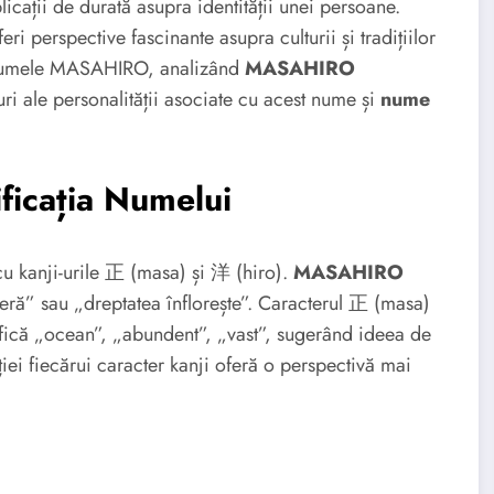
cații de durată asupra identității unei persoane.
ri perspective fascinante asupra culturii și tradițiilor
iu numele MASAHIRO, analizând
MASAHIRO
turi ale personalității asociate cu acest nume și
nume
icația Numelui
 kanji-urile 正 (masa) și 洋 (hiro).
MASAHIRO
peră” sau „dreptatea înflorește”. Caracterul 正 (masa)
ifică „ocean”, „abundent”, „vast”, sugerând ideea de
ției fiecărui caracter kanji oferă o perspectivă mai