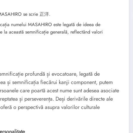
ASAHIRO se scrie 正洋.
cația numelui MASAHIRO este legată de ideea de
ie la această semnificație generală, reflectând valori
nificație profundă și evocatoare, legată de
nea și semnificația fiecărui kanji component, putem
ersoanele care poartă acest nume sunt adesea asociate
reptatea și perseverența. Deși derivările directe ale
 oferă o perspectivă asupra valorilor culturale
ersonalitate