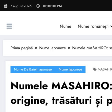
Sari
7 august 2026
10:30:31 PM
la
conținut
Nume
Nume românești
Prima pagină
Nume japoneze
Numele MASAHIRO: semnif
Nume De Baieti Japoneze
Nume Japoneze
MASAHI
Numele MASAHIRO: s
origine, trăsături și 