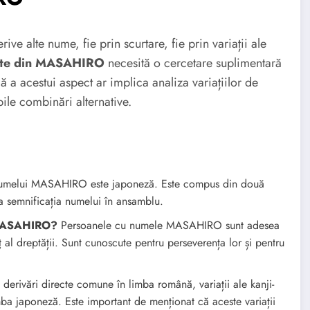
e alte nume, fie prin scurtare, fie prin variații ale
ate din MASAHIRO
necesită o cercetare suplimentară
 a acestui aspect ar implica analiza variațiilor de
ile combinări alternative.
umelui MASAHIRO este japoneză. Este compus din două
 la semnificația numelui în ansamblu.
e MASAHIRO?
Persoanele cu numele MASAHIRO sunt adesea
ț al dreptății. Sunt cunoscute pentru perseverența lor și pentru
 derivări directe comune în limba română, variații ale kanji-
ba japoneză. Este important de menționat că aceste variații