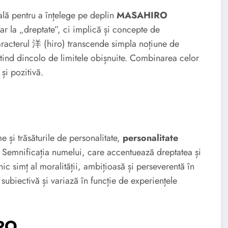
ială pentru a înțelege pe deplin
MASAHIRO
r la „dreptate”, ci implică și concepte de
 caracterul 洋 (hiro) transcende simpla noțiune de
tind dincolo de limitele obișnuite. Combinarea celor
și pozitivă.
me și trăsăturile de personalitate,
personalitate
. Semnificația numelui, care accentuează dreptatea și
c simț al moralității, ambițioasă și perseverentă în
subiectivă și variază în funcție de experiențele
IRO