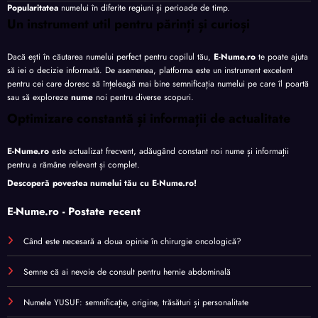
Popularitatea
numelui în diferite regiuni și perioade de timp.
Un instrument util pentru părinți și curioși
Dacă ești în căutarea numelui perfect pentru copilul tău,
E-Nume.ro
te poate ajuta
să iei o decizie informată. De asemenea, platforma este un instrument excelent
pentru cei care doresc să înțeleagă mai bine semnificația numelui pe care îl poartă
sau să exploreze
nume
noi pentru diverse scopuri.
Optimizare constantă și informații de actualitate
E-Nume.ro
este actualizat frecvent, adăugând constant noi nume și informații
pentru a rămâne relevant și complet.
Descoperă povestea numelui tău cu
E-Nume.ro
!
E-Nume.ro - Postate recent
Când este necesară a doua opinie în chirurgie oncologică?
Semne că ai nevoie de consult pentru hernie abdominală
Numele YUSUF: semnificație, origine, trăsături și personalitate