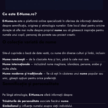
Ce este E-Nume.ro?
E-Nume.ro
este o platformă online specializată în oferirea de informații detaliate
despre semnificația, originea și etimologia numelor. Este locul ideal pentru oricine
dorește să afle mai multe despre propriul
nume
sau să găsească inspirație pentru
numele unui copil, personaj de poveste sau proiect creativ.
O colecție variată de nume
Site-ul cuprinde o bază de date vastă, cu nume din diverse culturi și limbi, inclusiv:
Nume românești
– de la clasicele Ana și Ion, până la cele mai rare.
Nume internaționale
– incluzând nume maghiare, islandeze, persane, arabe și
multe altele.
Nume moderne și tradiționale
– fie că ești în căutarea unui
nume
popular sau
unic, găsești opțiuni pentru orice preferință.
Semnificație și personalitate
Pe lângă etimologie,
E-Nume.ro
oferă informații despre:
Trăsăturile de personalitate
asociate fiecărui
nume
.
Simbolismul
și influența numelui asupra vieții individului.