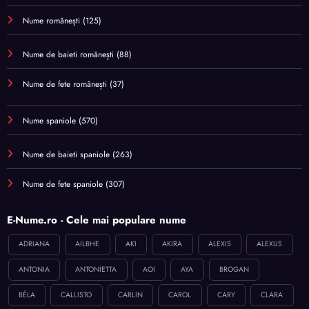
Nume românești
(125)
Nume de baieti românești
(88)
Nume de fete românești
(37)
Nume spaniole
(570)
Nume de baieti spaniole
(263)
Nume de fete spaniole
(307)
E-Nume.ro - Cele mai populare nume
ADRIANA
AILBHE
AKI
AKIRA
ALEXIS
ALEXUS
ANTONIA
ANTONIETTA
AOI
AYA
BROGAN
BÉLA
CALLISTO
CARLIN
CAROL
CARY
CLARA