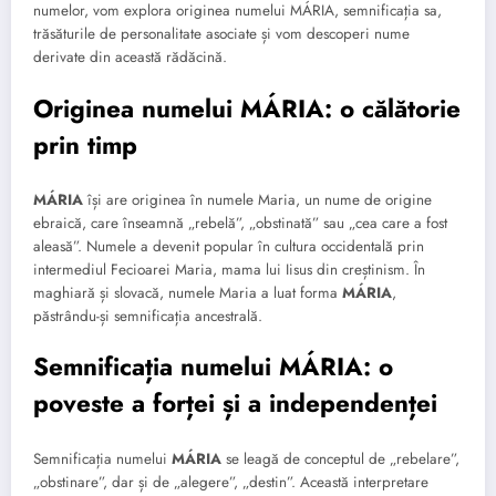
numelor, vom explora originea numelui MÁRIA, semnificația sa,
trăsăturile de personalitate asociate și vom descoperi nume
derivate din această rădăcină.
Originea numelui MÁRIA: o călătorie
prin timp
MÁRIA
își are originea în numele Maria, un nume de origine
ebraică, care înseamnă „rebelă”, „obstinată” sau „cea care a fost
aleasă”. Numele a devenit popular în cultura occidentală prin
intermediul Fecioarei Maria, mama lui Iisus din creștinism. În
maghiară și slovacă, numele Maria a luat forma
MÁRIA
,
păstrându-și semnificația ancestrală.
Semnificația numelui MÁRIA: o
poveste a forței și a independenței
Semnificația numelui
MÁRIA
se leagă de conceptul de „rebelare”,
„obstinare”, dar și de „alegere”, „destin”. Această interpretare