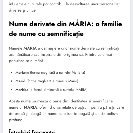
influențele culturale pot contribui la dezvoltarea unor personalități
diverse și unice.
Nume derivate din MÁRIA: o familie
de nume cu semnificație
Numele
MÁRIA
a dat naștere unor nume derivate cu semnificații
asemănătoare sau inspirate din originea sa. Printre cele mai
populare se numără:
Mariann
(forma maghiară a numelui Mariana)
Márió
(forma maghiară a numelui Mario)
Mariska
(o formă diminutivă a numelui MÁRIA)
Aceste nume păstrează o parte din identitatea și semnificația
numelui
MÁRIA
, oferind o varietate de opțiuni pentru părinții care
doresc să-și aleagă un nume cu o istorie bogată și un simbolism
profund.
Întrebări frecvente