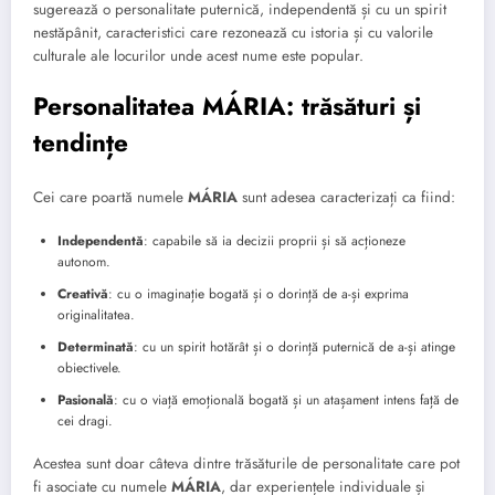
sugerează o personalitate puternică, independentă și cu un spirit
nestăpânit, caracteristici care rezonează cu istoria și cu valorile
culturale ale locurilor unde acest nume este popular.
Personalitatea MÁRIA: trăsături și
tendințe
Cei care poartă numele
MÁRIA
sunt adesea caracterizați ca fiind:
Independentă
: capabile să ia decizii proprii și să acționeze
autonom.
Creativă
: cu o imaginație bogată și o dorință de a-și exprima
originalitatea.
Determinată
: cu un spirit hotărât și o dorință puternică de a-și atinge
obiectivele.
Pasională
: cu o viață emoțională bogată și un atașament intens față de
cei dragi.
Acestea sunt doar câteva dintre trăsăturile de personalitate care pot
fi asociate cu numele
MÁRIA
, dar experiențele individuale și