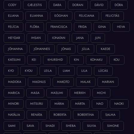
CODY
CÆLESTIS
DARA
DORAN
DÁVID
DÓRA
ELIANA
ELIANNA
EÓGHAN
FELICIANA
FELICITÁS
FELÍCIA
FLÓRA
FRANCISCA
FRIDA
GINA
HEVA
HEYDAR
IHSAN
IONATAN
JANA
JUN
JÓHANNA
JÓHANNES
JÓNAS
JÚLIA
KAEDE
KATSUMI
KEI
KHURSHID
KIN
KOHAKU
KOU
KYO
KYOU
LEILA
LIAM
LILA
LÚCÁS
MADOKA
MAGNUS
MAKOTO
MALAK
MARIAN
MARICA
MASA
MASUMI
MERIKH
MICHI
MINORI
MITSURU
MÁRIA
MÁRTA
NAO
NAOKI
NATÁLIA
RENÁTA
ROBERTA
ROBERTINA
SALMA
SAMI
SAVA
SHADI
SHEBA
SILVIA
SIMONE