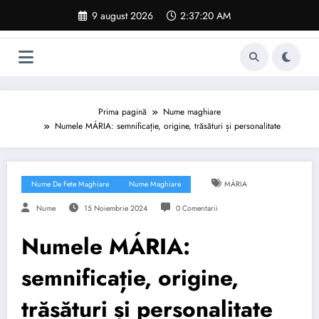
Sari
9 august 2026
2:37:21 AM
la
conținut
Prima pagină
Nume maghiare
Numele MÁRIA: semnificație, origine, trăsături și personalitate
Nume De Fete Maghiare
Nume Maghiare
MÁRIA
Nume
15 Noiembrie 2024
0 Comentarii
Numele MÁRIA:
semnificație, origine,
trăsături și personalitate