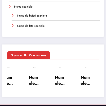
Nume spaniole
Nume de baieti spaniole
Nume de fete spaniole
Nume & Prenume
Num
Num
Num
Num
ele
ele
ele
ele
XSAY
URV
SRA
SOH
ARS
AKS
OSH
RAB:
A:
HA:
A:
semn