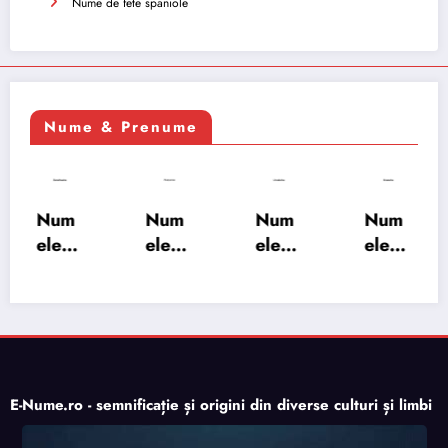
Nume de fete spaniole
Nume & Prenume
Num
Num
Num
Num
ele
ele
ele
ele
XSAY
URV
SRA
SOH
ARS
AKS
OSH
RAB:
A:
HA:
A:
semn
semn
semn
semn
ificați
ificați
ificați
ificați
e,
e,
e,
e,
origi
E-Nume.ro - semnificație și origini din diverse culturi și limbi
origi
origi
origi
ne,
ne,
ne,
ne,
trăsăt