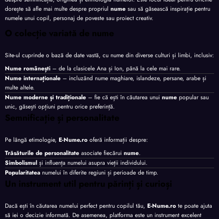
dorește să afle mai multe despre propriul
nume
sau să găsească inspirație pentru
numele unui copil, personaj de poveste sau proiect creativ.
O colecție variată de nume
Site-ul cuprinde o bază de date vastă, cu nume din diverse culturi și limbi, inclusiv:
Nume românești
– de la clasicele Ana și Ion, până la cele mai rare.
Nume internaționale
– incluzând nume maghiare, islandeze, persane, arabe și
multe altele.
Nume moderne și tradiționale
– fie că ești în căutarea unui
nume
popular sau
unic, găsești opțiuni pentru orice preferință.
Semnificație și personalitate
Pe lângă etimologie,
E-Nume.ro
oferă informații despre:
Trăsăturile de personalitate
asociate fiecărui
nume
.
Simbolismul
și influența numelui asupra vieții individului.
Popularitatea
numelui în diferite regiuni și perioade de timp.
Un instrument util pentru părinți și curioși
Dacă ești în căutarea numelui perfect pentru copilul tău,
E-Nume.ro
te poate ajuta
să iei o decizie informată. De asemenea, platforma este un instrument excelent