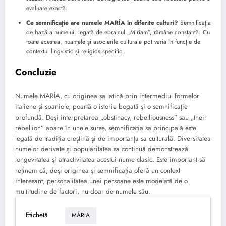
evaluare exactă.
Ce semnificație are numele MARÍA în diferite culturi?
Semnificația
de bază a numelui, legată de ebraicul „Miriam”, rămâne constantă. Cu
toate acestea, nuanțele și asocierile culturale pot varia în funcție de
contextul lingvistic și religios specific.
Concluzie
Numele MARÍA, cu originea sa latină prin intermediul formelor
italiene și spaniole, poartă o istorie bogată și o semnificație
profundă. Deși interpretarea „obstinacy, rebelliousness” sau „their
rebellion” apare în unele surse, semnificația sa principală este
legată de tradiția creștină și de importanța sa culturală. Diversitatea
numelor derivate și popularitatea sa continuă demonstrează
longevitatea și atractivitatea acestui nume clasic. Este important să
reținem că, deși originea și semnificația oferă un context
interesant, personalitatea unei persoane este modelată de o
multitudine de factori, nu doar de numele său.
Etichetă
MÁRIA