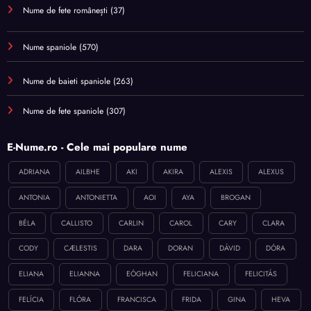
Nume de fete românești
(37)
Nume spaniole
(570)
Nume de baieti spaniole
(263)
Nume de fete spaniole
(307)
E-Nume.ro - Cele mai populare nume
ADRIANA
AILBHE
AKI
AKIRA
ALEXIS
ALEXUS
ANTONIA
ANTONIETTA
AOI
AYA
BROGAN
BÉLA
CALLISTO
CARLIN
CAROL
CARY
CLARA
CODY
CÆLESTIS
DARA
DORAN
DÁVID
DÓRA
ELIANA
ELIANNA
EÓGHAN
FELICIANA
FELICITÁS
FELÍCIA
FLÓRA
FRANCISCA
FRIDA
GINA
HEVA