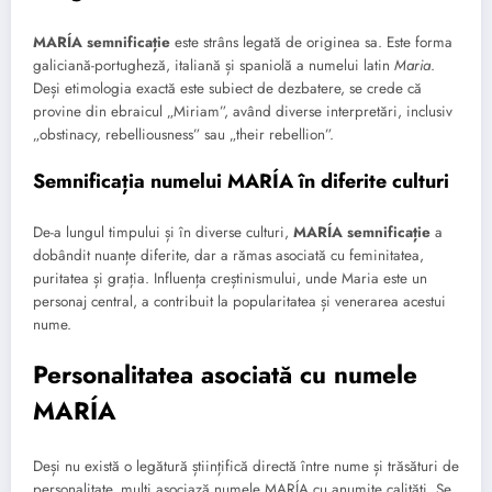
MARÍA semnificație
este strâns legată de originea sa. Este forma
galiciană-portugheză, italiană și spaniolă a numelui latin
Maria
.
Deși etimologia exactă este subiect de dezbatere, se crede că
provine din ebraicul „Miriam”, având diverse interpretări, inclusiv
„obstinacy, rebelliousness” sau „their rebellion”.
Semnificația numelui MARÍA în diferite culturi
De-a lungul timpului și în diverse culturi,
MARÍA semnificație
a
dobândit nuanțe diferite, dar a rămas asociată cu feminitatea,
puritatea și grația. Influența creștinismului, unde Maria este un
personaj central, a contribuit la popularitatea și venerarea acestui
nume.
Personalitatea asociată cu numele
MARÍA
Deși nu există o legătură științifică directă între nume și trăsături de
personalitate, mulți asociază numele MARÍA cu anumite calități. Se