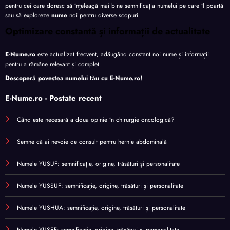
pentru cei care doresc să înțeleagă mai bine semnificația numelui pe care îl poartă
sau să exploreze
nume
noi pentru diverse scopuri.
Optimizare constantă și informații de actualitate
E-Nume.ro
este actualizat frecvent, adăugând constant noi nume și informații
pentru a rămâne relevant și complet.
Descoperă povestea numelui tău cu
E-Nume.ro
!
E-Nume.ro - Postate recent
Când este necesară a doua opinie în chirurgie oncologică?
Semne că ai nevoie de consult pentru hernie abdominală
Numele YUSUF: semnificație, origine, trăsături și personalitate
Numele YUSSUF: semnificație, origine, trăsături și personalitate
Numele YUSHUA: semnificație, origine, trăsături și personalitate