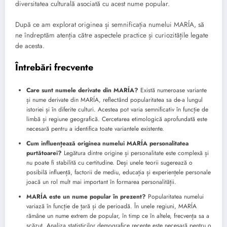
diversitatea culturală asociată cu acest nume popular.
După ce am explorat originea și semnificația numelui MARÍA, să
ne îndreptăm atenția către aspectele practice și curiozitățile legate
de acesta.
Întrebări frecvente
Care sunt numele derivate din MARÍA?
Există numeroase variante
și nume derivate din MARÍA, reflectând popularitatea sa de-a lungul
istoriei și în diferite culturi. Acestea pot varia semnificativ în funcție de
limbă și regiune geografică. Cercetarea etimologică aprofundată este
necesară pentru a identifica toate variantele existente.
Cum influențează originea numelui MARÍA personalitatea
purtătoarei?
Legătura dintre origine și personalitate este complexă și
nu poate fi stabilită cu certitudine. Deși unele teorii sugerează o
posibilă influență, factorii de mediu, educația și experiențele personale
joacă un rol mult mai important în formarea personalității.
MARÍA este un nume popular în prezent?
Popularitatea numelui
variază în funcție de țară și de perioadă. În unele regiuni, MARÍA
rămâne un nume extrem de popular, în timp ce în altele, frecvența sa a
scăzut. Analiza statisticilor demografice recente este necesară pentru o