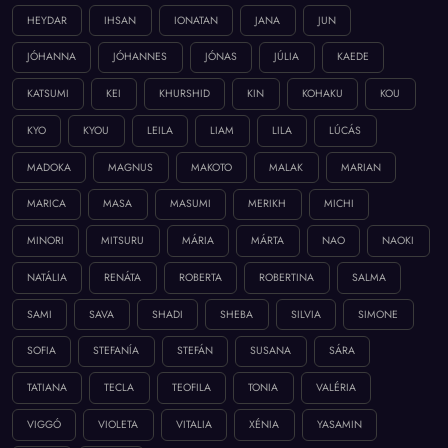
HEYDAR
IHSAN
IONATAN
JANA
JUN
JÓHANNA
JÓHANNES
JÓNAS
JÚLIA
KAEDE
KATSUMI
KEI
KHURSHID
KIN
KOHAKU
KOU
KYO
KYOU
LEILA
LIAM
LILA
LÚCÁS
MADOKA
MAGNUS
MAKOTO
MALAK
MARIAN
MARICA
MASA
MASUMI
MERIKH
MICHI
MINORI
MITSURU
MÁRIA
MÁRTA
NAO
NAOKI
NATÁLIA
RENÁTA
ROBERTA
ROBERTINA
SALMA
SAMI
SAVA
SHADI
SHEBA
SILVIA
SIMONE
SOFIA
STEFANÍA
STEFÁN
SUSANA
SÁRA
TATIANA
TECLA
TEOFILA
TONIA
VALÉRIA
VIGGÓ
VIOLETA
VITALIA
XÉNIA
YASAMIN