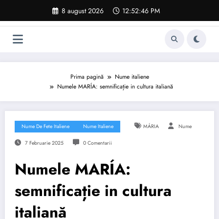
Sari
8 august 2026
12:52:47 PM
la
conținut
Prima pagină
Nume italiene
Numele MARÍA: semnificație in cultura italiană
Nume De Fete Italiene
Nume Italiene
MÁRIA
Nume
7 Februarie 2025
0 Comentarii
Numele MARÍA:
semnificație in cultura
italiană