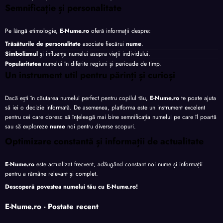
Semnificație și personalitate
Pe lângă etimologie,
E-Nume.ro
oferă informații despre:
Trăsăturile de personalitate
asociate fiecărui
nume
.
Simbolismul
și influența numelui asupra vieții individului.
Popularitatea
numelui în diferite regiuni și perioade de timp.
Un instrument util pentru părinți și curioși
Dacă ești în căutarea numelui perfect pentru copilul tău,
E-Nume.ro
te poate ajuta
să iei o decizie informată. De asemenea, platforma este un instrument excelent
pentru cei care doresc să înțeleagă mai bine semnificația numelui pe care îl poartă
sau să exploreze
nume
noi pentru diverse scopuri.
Optimizare constantă și informații de actualitate
E-Nume.ro
este actualizat frecvent, adăugând constant noi nume și informații
pentru a rămâne relevant și complet.
Descoperă povestea numelui tău cu
E-Nume.ro
!
E-Nume.ro - Postate recent