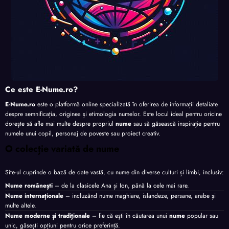
Ce este E-Nume.ro?
E-Nume.ro
este o platformă online specializată în oferirea de informații detaliate
despre semnificația, originea și etimologia numelor. Este locul ideal pentru oricine
dorește să afle mai multe despre propriul
nume
sau să găsească inspirație pentru
numele unui copil, personaj de poveste sau proiect creativ.
O colecție variată de nume
Site-ul cuprinde o bază de date vastă, cu nume din diverse culturi și limbi, inclusiv:
Nume românești
– de la clasicele Ana și Ion, până la cele mai rare.
Nume internaționale
– incluzând nume maghiare, islandeze, persane, arabe și
multe altele.
Nume moderne și tradiționale
– fie că ești în căutarea unui
nume
popular sau
unic, găsești opțiuni pentru orice preferință.