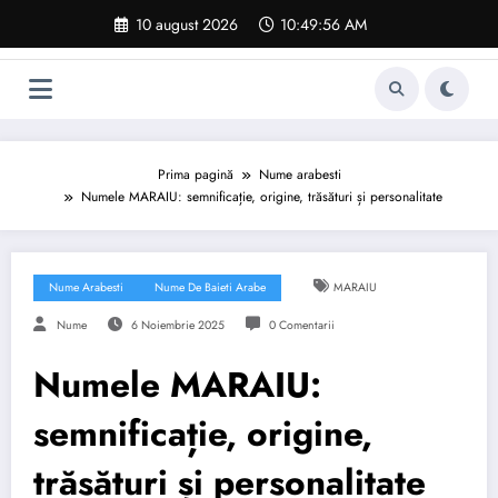
Sari
10 august 2026
10:49:57 AM
la
conținut
Prima pagină
Nume arabesti
Numele MARAIU: semnificație, origine, trăsături și personalitate
Nume Arabesti
Nume De Baieti Arabe
MARAIU
Nume
6 Noiembrie 2025
0 Comentarii
Numele MARAIU:
semnificație, origine,
trăsături și personalitate