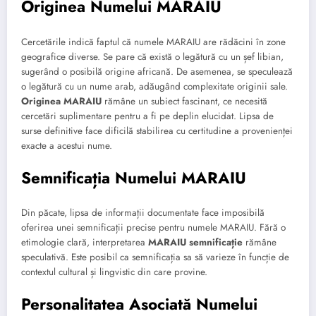
Originea Numelui MARAIU
Cercetările indică faptul că numele MARAIU are rădăcini în zone
geografice diverse. Se pare că există o legătură cu un șef libian,
sugerând o posibilă origine africană. De asemenea, se speculează
o legătură cu un nume arab, adăugând complexitate originii sale.
Originea MARAIU
rămâne un subiect fascinant, ce necesită
cercetări suplimentare pentru a fi pe deplin elucidat. Lipsa de
surse definitive face dificilă stabilirea cu certitudine a provenienței
exacte a acestui nume.
Semnificația Numelui MARAIU
Din păcate, lipsa de informații documentate face imposibilă
oferirea unei semnificații precise pentru numele MARAIU. Fără o
etimologie clară, interpretarea
MARAIU semnificație
rămâne
speculativă. Este posibil ca semnificația sa să varieze în funcție de
contextul cultural și lingvistic din care provine.
Personalitatea Asociată Numelui