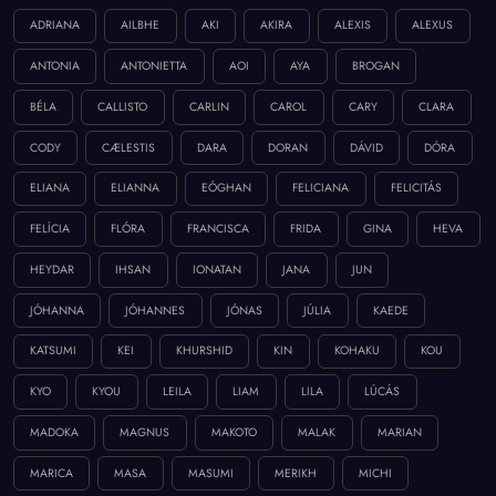
ADRIANA
AILBHE
AKI
AKIRA
ALEXIS
ALEXUS
ANTONIA
ANTONIETTA
AOI
AYA
BROGAN
BÉLA
CALLISTO
CARLIN
CAROL
CARY
CLARA
CODY
CÆLESTIS
DARA
DORAN
DÁVID
DÓRA
ELIANA
ELIANNA
EÓGHAN
FELICIANA
FELICITÁS
FELÍCIA
FLÓRA
FRANCISCA
FRIDA
GINA
HEVA
HEYDAR
IHSAN
IONATAN
JANA
JUN
JÓHANNA
JÓHANNES
JÓNAS
JÚLIA
KAEDE
KATSUMI
KEI
KHURSHID
KIN
KOHAKU
KOU
KYO
KYOU
LEILA
LIAM
LILA
LÚCÁS
MADOKA
MAGNUS
MAKOTO
MALAK
MARIAN
MARICA
MASA
MASUMI
MERIKH
MICHI