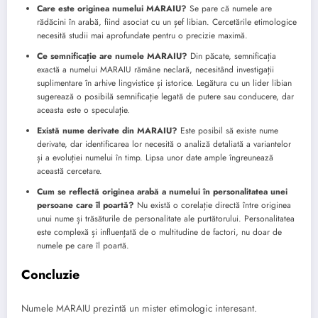
Care este originea numelui MARAIU?
Se pare că numele are
rădăcini în arabă, fiind asociat cu un șef libian. Cercetările etimologice
necesită studii mai aprofundate pentru o precizie maximă.
Ce semnificație are numele MARAIU?
Din păcate, semnificația
exactă a numelui MARAIU rămâne neclară, necesitând investigații
suplimentare în arhive lingvistice și istorice. Legătura cu un lider libian
sugerează o posibilă semnificație legată de putere sau conducere, dar
aceasta este o speculație.
Există nume derivate din MARAIU?
Este posibil să existe nume
derivate, dar identificarea lor necesită o analiză detaliată a variantelor
și a evoluției numelui în timp. Lipsa unor date ample îngreunează
această cercetare.
Cum se reflectă originea arabă a numelui în personalitatea unei
persoane care îl poartă?
Nu există o corelație directă între originea
unui nume și trăsăturile de personalitate ale purtătorului. Personalitatea
este complexă și influențată de o multitudine de factori, nu doar de
numele pe care îl poartă.
Concluzie
Numele MARAIU prezintă un mister etimologic interesant.