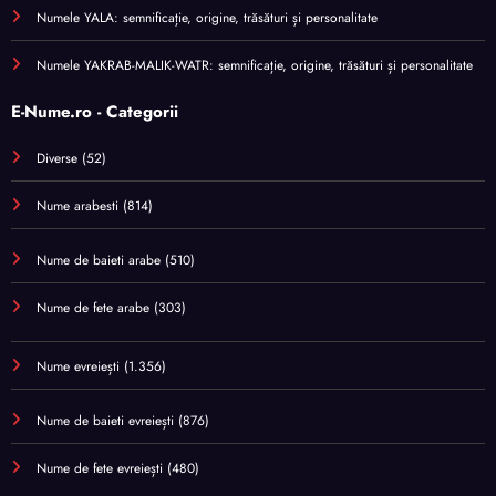
Numele YALA: semnificație, origine, trăsături și personalitate
Numele YAKRAB-MALIK-WATR: semnificație, origine, trăsături și personalitate
E-Nume.ro - Categorii
Diverse
(52)
Nume arabesti
(814)
Nume de baieti arabe
(510)
Nume de fete arabe
(303)
Nume evreiești
(1.356)
Nume de baieti evreiești
(876)
Nume de fete evreiești
(480)