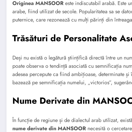
Originea MANSOOR
este indiscutabil arabă. Este u
arabe, fiind utilizat de secole. Popularitatea sa se dato
puternice, care rezonează cu mulți părinți din întreag
Trăsături de Personalitate
Deși nu există o legătură științifică directă între un nu
poate observa o tendință asociată cu semnificația n
adesea percepute ca fiind ambițioase, determinate și în
bazează pe semnificația numelui, „victorios”, sugerând
Nume Derivate din MANSO
În funcție de regiune și de dialectul arab utilizat, ex
nume derivate din MANSOOR
necesită o cercetare 