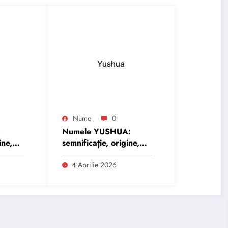
Nume
0
:
Numele YUSHUA:
ine,
semnificație, origine,
trăsături și
personalitate
4 Aprilie 2026