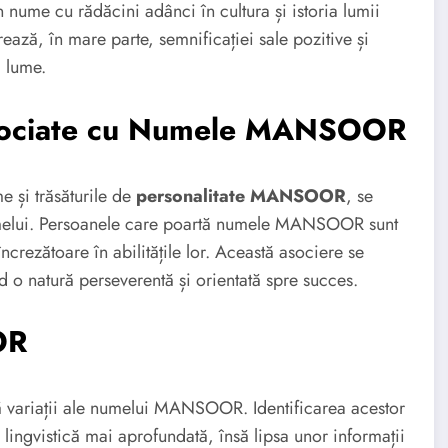
n nume cu rădăcini adânci în cultura și istoria lumii
rează, în mare parte, semnificației sale pozitive și
a lume.
 Asociate cu Numele MANSOOR
me și trăsăturile de
personalitate MANSOOR
, se
umelui. Persoanele care poartă numele MANSOOR sunt
crezătoare în abilitățile lor. Această asociere se
 o natură perseverentă și orientată spre succes.
OR
istă variații ale numelui MANSOOR. Identificarea acestor
lingvistică mai aprofundată, însă lipsa unor informații