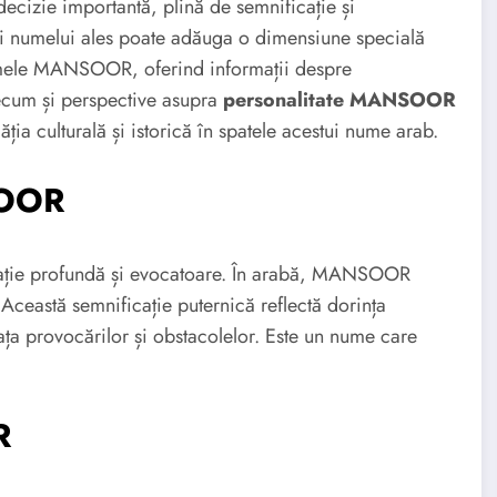
ecizie importantă, plină de semnificație și
iei numelui ales poate adăuga o dimensiune specială
 numele MANSOOR, oferind informații despre
ecum și perspective asupra
personalitate MANSOOR
ia culturală și istorică în spatele acestui nume arab.
SOOR
ie profundă și evocatoare. În arabă, MANSOOR
 Această semnificație puternică reflectă dorința
 fața provocărilor și obstacolelor. Este un nume care
R