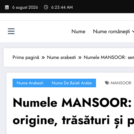
Sari
6 august 2026
6:23:45 AM
la
conținut
Nume
Nume românești
Prima pagină
Nume arabesti
Numele MANSOOR: semnific
Nume Arabesti
Nume De Baieti Arabe
MANSOOR
Numele MANSOOR: s
origine, trăsături și 