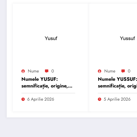
Nume
0
Nume
0
Numele YUSUF:
Numele YUSSUF
semnificație, origine,
semnificație, orig
trăsături și
trăsături și
personalitate
personalitate
6 Aprilie 2026
5 Aprilie 2026