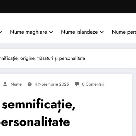
Nume maghiare
Nume islandeze
Nume per
ație, origine, trăsături și personalitate
Nume
4 Noiembrie 2025
0 Comentarii
emnificație,
personalitate