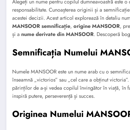
Alegeți un nume pentru copilul dumneavoastră este o d
responsabilitate. Cunoașterea originii și a semnificaț
acestei decizii. Acest articol explorează în detaliu
MANSOOR semnificație
,
origine MANSOOR
, pr
și a
nume derivate din MANSOOR
. Descoperă bogăț
Semnificația Numelui MAN
Numele MANSOOR este un nume arab cu o semnificaț
înseamnă „victorios” sau „cel care a obținut victoria”.
părinților de a-și vedea copilul învingător în viață, în
inspiră putere, perseverență și succes.
Originea Numelui MANSOO