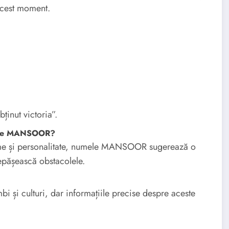
acest moment.
inut victoria”.
umele MANSOOR?
e nume și personalitate, numele MANSOOR sugerează o
epășească obstacolele.
i și culturi, dar informațiile precise despre aceste