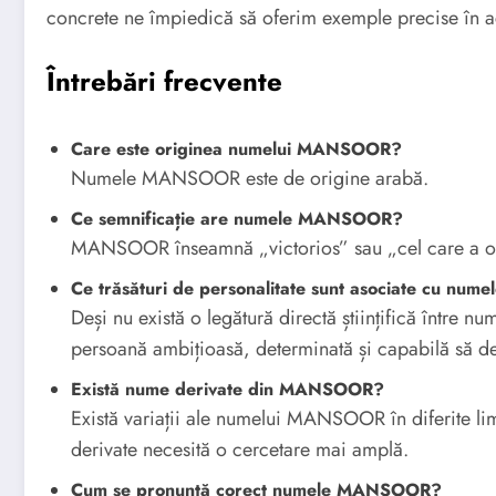
concrete ne împiedică să oferim exemple precise în 
Întrebări frecvente
Care este originea numelui MANSOOR?
Numele MANSOOR este de origine arabă.
Ce semnificație are numele MANSOOR?
MANSOOR înseamnă „victorios” sau „cel care a obț
Ce trăsături de personalitate sunt asociate cu n
Deși nu există o legătură directă științifică într
persoană ambițioasă, determinată și capabilă să d
Există nume derivate din MANSOOR?
Există variații ale numelui MANSOOR în diferite limb
derivate necesită o cercetare mai amplă.
Cum se pronunță corect numele MANSOOR?