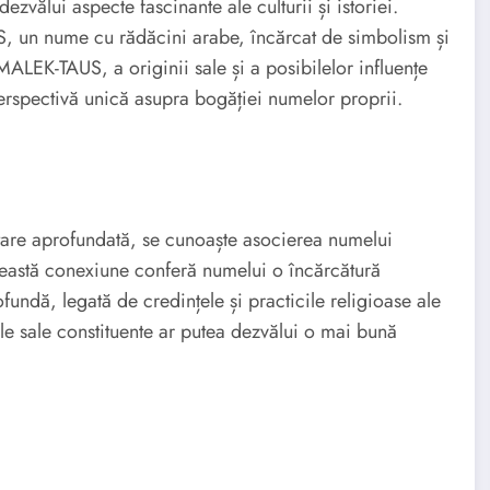
zvălui aspecte fascinante ale culturii și istoriei.
 un nume cu rădăcini arabe, încărcat de simbolism și
i MALEK-TAUS, a originii sale și a posibilelor influențe
perspectivă unică asupra bogăției numelor proprii.
tare aprofundată, se cunoaște asocierea numelui
eastă conexiune conferă numelui o încărcătură
fundă, legată de credințele și practicile religioase ale
e sale constituente ar putea dezvălui o mai bună