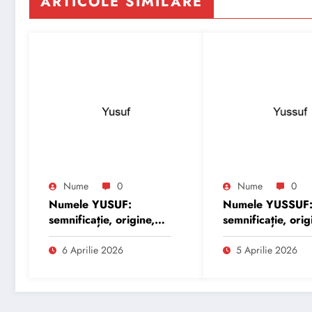
ARTICOLE SIMILARE
Nume
0
Nume
0
Numele YUSUF:
Numele YUSSUF
semnificație, origine,
semnificație, orig
trăsături și
trăsături și
personalitate
personalitate
6 Aprilie 2026
5 Aprilie 2026