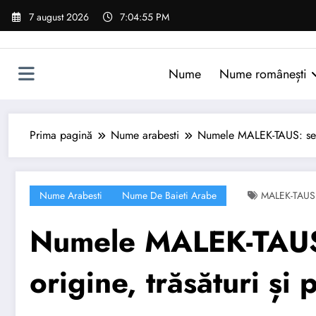
Sari
7 august 2026
7:04:56 PM
la
conținut
Nume
Nume românești
Prima pagină
Nume arabesti
Numele MALEK-TAUS: semnif
Nume Arabesti
Nume De Baieti Arabe
MALEK-TAUS
Numele MALEK-TAUS:
origine, trăsături și 