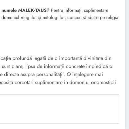
 cu numele MALEK-TAUS?
Pentru informații suplimentare
domeniul religiilor și mitologiilor, concentrându-se pe religia
ție profundă legată de o importantă divinitate din
ă sunt clare, lipsa de informații concrete împiedică o
țe directe asupra personalității. O înțelegere mai
ecesită cercetări suplimentare în domeniul onomasticii