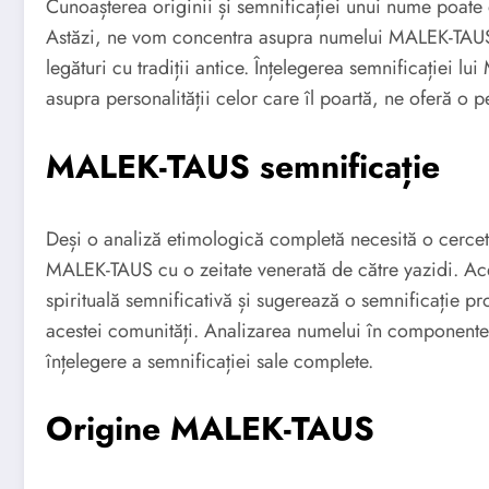
Cunoașterea originii și semnificației unui nume poate de
Astăzi, ne vom concentra asupra numelui MALEK-TAUS,
legături cu tradiții antice. Înțelegerea semnificației lu
asupra personalității celor care îl poartă, ne oferă o 
MALEK-TAUS semnificație
Deși o analiză etimologică completă necesită o cerce
MALEK-TAUS cu o zeitate venerată de către yazidi. Ac
spirituală semnificativă și sugerează o semnificație pro
acestei comunități. Analizarea numelui în componentel
înțelegere a semnificației sale complete.
Origine MALEK-TAUS