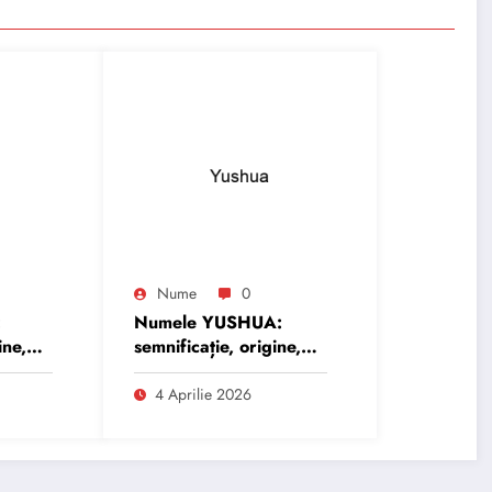
Nume
0
:
Numele YUSHUA:
ine,
semnificație, origine,
trăsături și
personalitate
4 Aprilie 2026