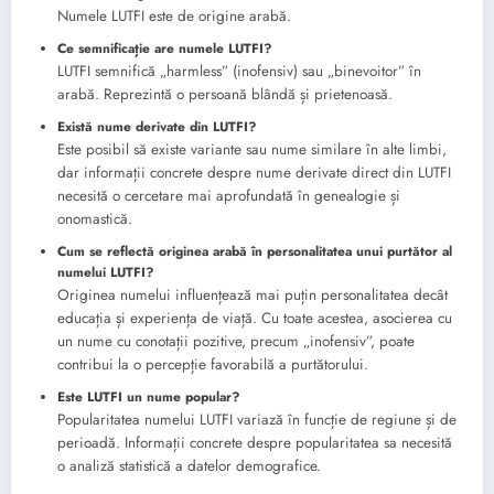
Numele LUTFI este de origine arabă.
Ce semnificație are numele LUTFI?
LUTFI semnifică „harmless” (inofensiv) sau „binevoitor” în
arabă. Reprezintă o persoană blândă și prietenoasă.
Există nume derivate din LUTFI?
Este posibil să existe variante sau nume similare în alte limbi,
dar informații concrete despre nume derivate direct din LUTFI
necesită o cercetare mai aprofundată în genealogie și
onomastică.
Cum se reflectă originea arabă în personalitatea unui purtător al
numelui LUTFI?
Originea numelui influențează mai puțin personalitatea decât
educația și experiența de viață. Cu toate acestea, asocierea cu
un nume cu conotații pozitive, precum „inofensiv”, poate
contribui la o percepție favorabilă a purtătorului.
Este LUTFI un nume popular?
Popularitatea numelui LUTFI variază în funcție de regiune și de
perioadă. Informații concrete despre popularitatea sa necesită
o analiză statistică a datelor demografice.