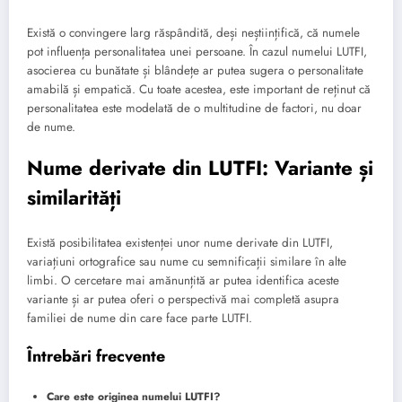
Există o convingere larg răspândită, deși neștiințifică, că numele
pot influența personalitatea unei persoane. În cazul numelui LUTFI,
asocierea cu bunătate și blândețe ar putea sugera o personalitate
amabilă și empatică. Cu toate acestea, este important de reținut că
personalitatea este modelată de o multitudine de factori, nu doar
de nume.
Nume derivate din LUTFI: Variante și
similarități
Există posibilitatea existenței unor nume derivate din LUTFI,
variațiuni ortografice sau nume cu semnificații similare în alte
limbi. O cercetare mai amănunțită ar putea identifica aceste
variante și ar putea oferi o perspectivă mai completă asupra
familiei de nume din care face parte LUTFI.
Întrebări frecvente
Care este originea numelui LUTFI?