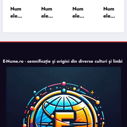
Num
Num
Num
Num
ele
ele
ele
ele
XSAY
URV
SRA
SOH
ARS
AKS
OSH
RAB:
A:
HA:
A:
semn
semn
semn
semn
ificați
ificați
ificați
ificați
e,
e,
e,
e,
origi
E-Nume.ro - semnificație și origini din diverse culturi și limbi
origi
origi
origi
ne,
ne,
ne,
ne,
trăsăt
trăsăt
trăsăt
trăsăt
uri și
uri și
uri și
uri și
perso
perso
perso
perso
nalita
nalita
nalita
nalita
te
te
te
te