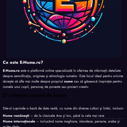
Ce este E-Nume.ro?
E-Nume.ro
este o platformă online specializată în oferirea de informații detaliate
despre semnificația, originea și etimologia numelor. Este locul ideal pentru oricine
dorește să afle mai multe despre propriul
nume
sau să găsească inspirație pentru
numele unui copil, personaj de poveste sau proiect creativ.
O colecție variată de nume
Site-ul cuprinde o bază de date vastă, cu nume din diverse culturi și limbi, inclusiv:
Nume românești
– de la clasicele Ana și Ion, până la cele mai rare.
Nume internaționale
– incluzând nume maghiare, islandeze, persane, arabe și
multe altele.