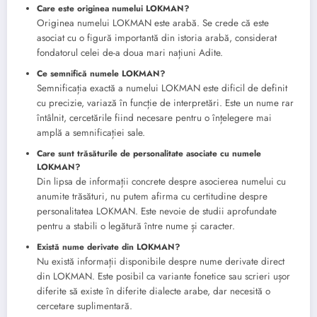
Care este originea numelui LOKMAN?
Originea numelui LOKMAN este arabă. Se crede că este
asociat cu o figură importantă din istoria arabă, considerat
fondatorul celei de-a doua mari națiuni Adite.
Ce semnifică numele LOKMAN?
Semnificația exactă a numelui LOKMAN este dificil de definit
cu precizie, variază în funcție de interpretări. Este un nume rar
întâlnit, cercetările fiind necesare pentru o înțelegere mai
amplă a semnificației sale.
Care sunt trăsăturile de personalitate asociate cu numele
LOKMAN?
Din lipsa de informații concrete despre asocierea numelui cu
anumite trăsături, nu putem afirma cu certitudine despre
personalitatea LOKMAN. Este nevoie de studii aprofundate
pentru a stabili o legătură între nume și caracter.
Există nume derivate din LOKMAN?
Nu există informații disponibile despre nume derivate direct
din LOKMAN. Este posibil ca variante fonetice sau scrieri ușor
diferite să existe în diferite dialecte arabe, dar necesită o
cercetare suplimentară.