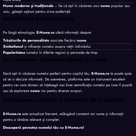
Nume moderne și tradiționale
– fie că ești în căutarea unui
nume
popular sau
unic, găsești opțiuni pentru orice preferință.
Semnificație și personalitate
Pe lângă etimologie,
E-Nume.ro
oferă informații despre:
Trăsăturile de personalitate
asociate fiecărui
nume
.
Simbolismul
și influența numelui asupra vieții individului.
Popularitatea
numelui în diferite regiuni și perioade de timp.
Un instrument util pentru părinți și curioși
Dacă ești în căutarea numelui perfect pentru copilul tău,
E-Nume.ro
te poate ajuta
să iei o decizie informată. De asemenea, platforma este un instrument excelent
pentru cei care doresc să înțeleagă mai bine semnificația numelui pe care îl poartă
sau să exploreze
nume
noi pentru diverse scopuri.
Optimizare constantă și informații de actualitate
E-Nume.ro
este actualizat frecvent, adăugând constant noi nume și informații
pentru a rămâne relevant și complet.
Descoperă povestea numelui tău cu
E-Nume.ro
!