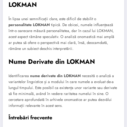
LOKMAN
În lipsa unei semnificații clare, este dificil de stabilit o
personalitate LOKMAN
tipică. De obicei, numele influențează
într-o oarecare măsură personalitatea, dar în cazul lui LOKMAN,
acest aspect rămâne speculativ. O analiză onomastică mai amplă
ar putea să ofere o perspectivă mai clară, însă, deocamdată,
rămâne un subiect deschis interpretării.
Nume Derivate din LOKMAN
Identificarea
nume derivate din LOKMAN
necesită o analiză a
variantelor lingvistice și a modului în care numele a evoluat de-a
lungul timpului. Este posibil ca existența unor variante sau derivate
să fie minimală, având în vedere raritatea numelui în sine. O
cercetare aprofundată în arhivele onomastice ar putea dezvălui
informații relevante în acest sens.
Întrebări frecvente