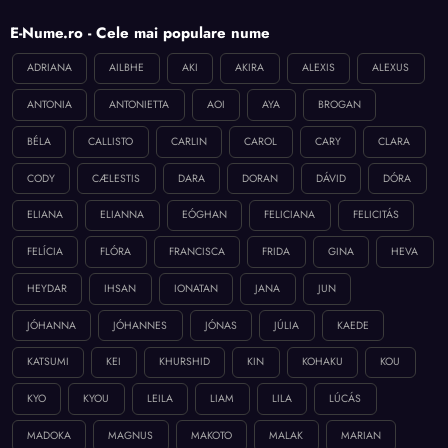
E-Nume.ro - Cele mai populare nume
ADRIANA
AILBHE
AKI
AKIRA
ALEXIS
ALEXUS
ANTONIA
ANTONIETTA
AOI
AYA
BROGAN
BÉLA
CALLISTO
CARLIN
CAROL
CARY
CLARA
CODY
CÆLESTIS
DARA
DORAN
DÁVID
DÓRA
ELIANA
ELIANNA
EÓGHAN
FELICIANA
FELICITÁS
FELÍCIA
FLÓRA
FRANCISCA
FRIDA
GINA
HEVA
HEYDAR
IHSAN
IONATAN
JANA
JUN
JÓHANNA
JÓHANNES
JÓNAS
JÚLIA
KAEDE
KATSUMI
KEI
KHURSHID
KIN
KOHAKU
KOU
KYO
KYOU
LEILA
LIAM
LILA
LÚCÁS
MADOKA
MAGNUS
MAKOTO
MALAK
MARIAN