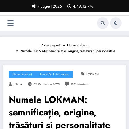
Sari
7 august 2026
4:49:12 PM
la
conținut
Prima pagină
Nume arabesti
Numele LOKMAN: semnificație, origine, trăsături și personalitate
Nume Arabesti
Nume De Baieti Arabe
LOKMAN
Nume
17 Octombrie 2025
0 Comentarii
Numele LOKMAN:
semnificație, origine,
trăsături și personalitate