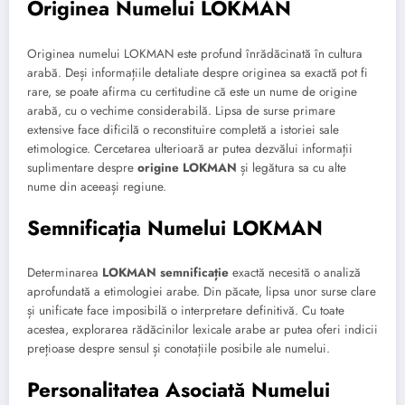
Originea Numelui LOKMAN
Originea numelui LOKMAN este profund înrădăcinată în cultura
arabă. Deși informațiile detaliate despre originea sa exactă pot fi
rare, se poate afirma cu certitudine că este un nume de origine
arabă, cu o vechime considerabilă. Lipsa de surse primare
extensive face dificilă o reconstituire completă a istoriei sale
etimologice. Cercetarea ulterioară ar putea dezvălui informații
suplimentare despre
origine LOKMAN
și legătura sa cu alte
nume din aceeași regiune.
Semnificația Numelui LOKMAN
Determinarea
LOKMAN semnificație
exactă necesită o analiză
aprofundată a etimologiei arabe. Din păcate, lipsa unor surse clare
și unificate face imposibilă o interpretare definitivă. Cu toate
acestea, explorarea rădăcinilor lexicale arabe ar putea oferi indicii
prețioase despre sensul și conotațiile posibile ale numelui.
Personalitatea Asociată Numelui