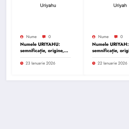
Nume
0
Nume
0
Numele URIYAHU:
Numele URIYAH:
semnificație, origine,
semnificație, orig
trăsături și
trăsături și
personalitate
personalitate
23 Ianuarie 2026
22 Ianuarie 2026