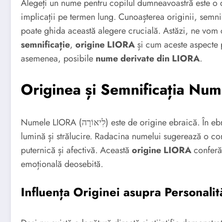
Alegeți un nume pentru copilul dumneavoastră este o d
implicații pe termen lung. Cunoașterea originii, semnifi
poate ghida această alegere crucială. Astăzi, ne vo
semnificație
,
origine LIORA
și cum aceste aspecte 
asemenea, posibile
nume derivate din LIORA
.
Originea și Semnificația Nu
Numele LIORA (לִיאוֹרָה) este de origine ebraică. Î
lumină și strălucire. Radacina numelui sugerează o co
puternică și afectivă. Această
origine LIORA
conferă 
emoțională deosebită.
Influența Originei asupra Personalită