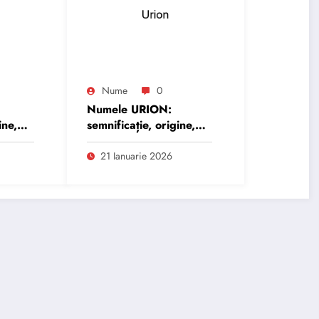
Nume
0
Numele URION:
ine,
semnificație, origine,
trăsături și
personalitate
21 Ianuarie 2026