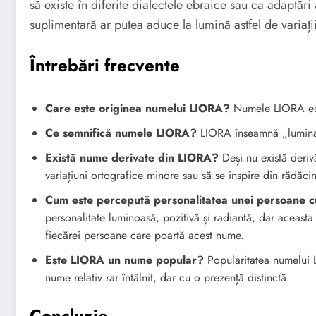
să existe în diferite dialectele ebraice sau ca adaptări
suplimentară ar putea aduce la lumină astfel de variații
Întrebări frecvente
Care este originea numelui LIORA?
Numele LIORA est
Ce semnifică numele LIORA?
LIORA înseamnă „lumina
Există nume derivate din LIORA?
Deși nu există deriv
variațiuni ortografice minore sau să se inspire din rădăc
Cum este percepută personalitatea unei persoane 
personalitate luminoasă, pozitivă și radiantă, dar aceasta 
fiecărei persoane care poartă acest nume.
Este LIORA un nume popular?
Popularitatea numelui L
nume relativ rar întâlnit, dar cu o prezență distinctă.
Concluzie