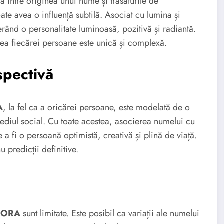
tă între originea unui nume și trăsăturile de
te avea o influență subtilă. Asociat cu lumina și
rând o personalitate luminoasă, pozitivă și radiantă.
atea fiecărei persoane este unică și complexă.
spectivă
A
, la fel ca a oricărei persoane, este modelată de o
mediul social. Cu toate acestea, asocierea numelui cu
 a fi o persoană optimistă, creativă și plină de viață.
u predicții definitive.
LIORA
sunt limitate. Este posibil ca variații ale numelui