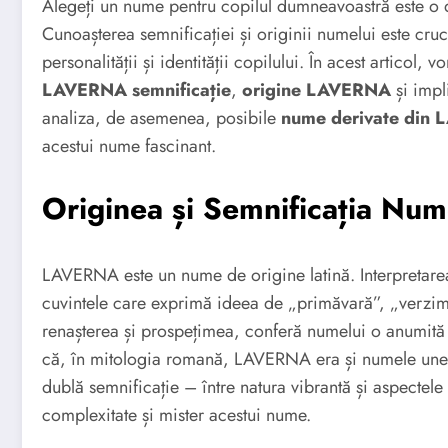
Alegeți un nume pentru copilul dumneavoastră este o d
Cunoașterea semnificației și originii numelui este cruc
personalității și identității copilului. În acest artic
LAVERNA semnificație
,
origine LAVERNA
și impl
analiza, de asemenea, posibile
nume derivate din
acestui nume fascinant.
Originea și Semnificația N
LAVERNA este un nume de origine latină. Interpretare
cuvintele care exprimă ideea de „primăvară”, „verzime
renașterea și prospețimea, conferă numelui o anumită p
că, în mitologia romană, LAVERNA era și numele unei ze
dublă semnificație – între natura vibrantă și aspecte
complexitate și mister acestui nume.