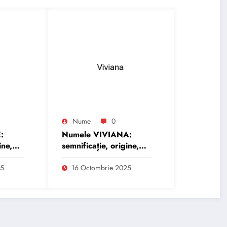
Nume
0
:
Numele VIVIANA:
ine,
semnificație, origine,
trăsături și
personalitate
25
16 Octombrie 2025