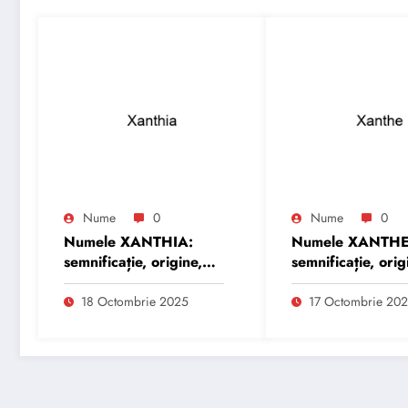
Nume
0
Nume
0
Numele XANTHIA:
Numele XANTHE
semnificație, origine,
semnificație, orig
trăsături și
trăsături și
personalitate
personalitate
18 Octombrie 2025
17 Octombrie 20