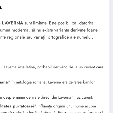
A
in LAVERNA
sunt limitate. Este posibil ca, datorită
în lumea modernă, să nu existe variante derivate foarte
nte regionale sau variații ortografice ale numelui.
 Laverna este latină, probabil derivând de la un cuvânt care
omană?
În mitologia romană, Laverna era zeitatea banilor
ii despre nume derivate direct din Laverna în uz curent.
itatea purtătoarei?
Influența originii unui nume asupra
ce care să susțină o legătură directă. Personalitatea se formează