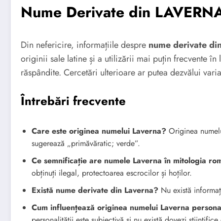
Nume Derivate din LAVERN
Din nefericire, informațiile despre
nume derivate d
originii sale latine și a utilizării mai puțin frecvente 
răspândite. Cercetări ulterioare ar putea dezvălui varia
Întrebări frecvente
Care este originea numelui Laverna?
Originea numelui
sugerează „primăvăratic; verde”.
Ce semnificație are numele Laverna în mitologia r
obținuți ilegal, protectoarea escrocilor și hoților.
Există nume derivate din Laverna?
Nu există informaț
Cum influențează originea numelui Laverna personal
personalității este subiectivă și nu există dovezi științifi