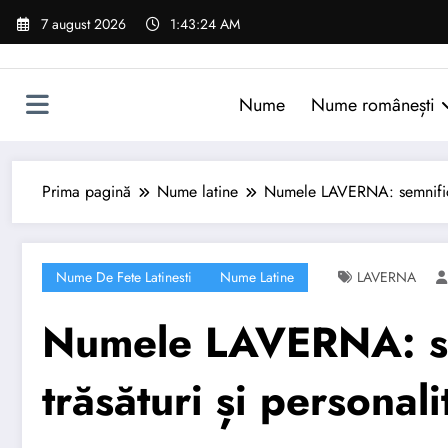
Sari
7 august 2026
1:43:25 AM
la
conținut
Nume
Nume românești
Prima pagină
Nume latine
Numele LAVERNA: semnificați
Nume De Fete Latinesti
Nume Latine
LAVERNA
Numele LAVERNA: sem
trăsături și personali