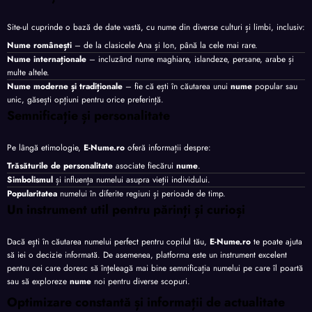
Site-ul cuprinde o bază de date vastă, cu nume din diverse culturi și limbi, inclusiv:
Nume românești
– de la clasicele Ana și Ion, până la cele mai rare.
Nume internaționale
– incluzând nume maghiare, islandeze, persane, arabe și
multe altele.
Nume moderne și tradiționale
– fie că ești în căutarea unui
nume
popular sau
unic, găsești opțiuni pentru orice preferință.
Semnificație și personalitate
Pe lângă etimologie,
E-Nume.ro
oferă informații despre:
Trăsăturile de personalitate
asociate fiecărui
nume
.
Simbolismul
și influența numelui asupra vieții individului.
Popularitatea
numelui în diferite regiuni și perioade de timp.
Un instrument util pentru părinți și curioși
Dacă ești în căutarea numelui perfect pentru copilul tău,
E-Nume.ro
te poate ajuta
să iei o decizie informată. De asemenea, platforma este un instrument excelent
pentru cei care doresc să înțeleagă mai bine semnificația numelui pe care îl poartă
sau să exploreze
nume
noi pentru diverse scopuri.
Optimizare constantă și informații de actualitate