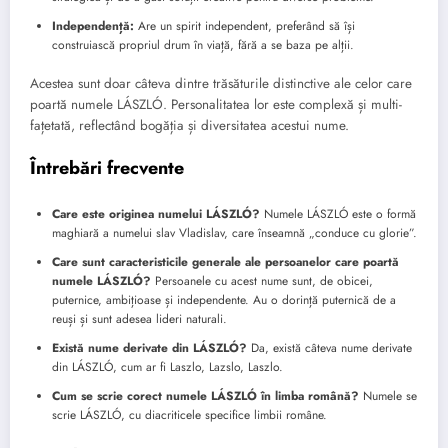
Independență:
Are un spirit independent, preferând să își
construiască propriul drum în viață, fără a se baza pe alții.
Acestea sunt doar câteva dintre trăsăturile distinctive ale celor care
poartă numele LÁSZLÓ. Personalitatea lor este complexă și multi-
fațetată, reflectând bogăția și diversitatea acestui nume.
Întrebări frecvente
Care este originea numelui LÁSZLÓ?
Numele LÁSZLÓ este o formă
maghiară a numelui slav Vladislav, care înseamnă „conduce cu glorie”.
Care sunt caracteristicile generale ale persoanelor care poartă
numele LÁSZLÓ?
Persoanele cu acest nume sunt, de obicei,
puternice, ambițioase și independente. Au o dorință puternică de a
reuși și sunt adesea lideri naturali.
Există nume derivate din LÁSZLÓ?
Da, există câteva nume derivate
din LÁSZLÓ, cum ar fi Laszlo, Lazslo, Laszlo.
Cum se scrie corect numele LÁSZLÓ în limba română?
Numele se
scrie LÁSZLÓ, cu diacriticele specifice limbii române.