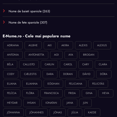
Nume de baieti spaniole
(263)
Nume de fete spaniole
(307)
E-Nume.ro - Cele mai populare nume
ADRIANA
AILBHE
AKI
AKIRA
ALEXIS
ALEXUS
ANTONIA
ANTONIETTA
AOI
AYA
BROGAN
BÉLA
CALLISTO
CARLIN
CAROL
CARY
CLARA
CODY
CÆLESTIS
DARA
DORAN
DÁVID
DÓRA
ELIANA
ELIANNA
EÓGHAN
FELICIANA
FELICITÁS
FELÍCIA
FLÓRA
FRANCISCA
FRIDA
GINA
HEVA
HEYDAR
IHSAN
IONATAN
JANA
JUN
JÓHANNA
JÓHANNES
JÓNAS
JÚLIA
KAEDE