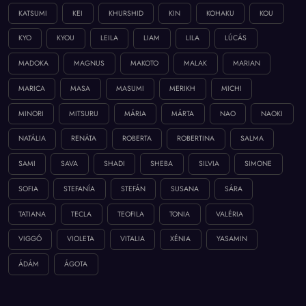
KATSUMI
KEI
KHURSHID
KIN
KOHAKU
KOU
KYO
KYOU
LEILA
LIAM
LILA
LÚCÁS
MADOKA
MAGNUS
MAKOTO
MALAK
MARIAN
MARICA
MASA
MASUMI
MERIKH
MICHI
MINORI
MITSURU
MÁRIA
MÁRTA
NAO
NAOKI
NATÁLIA
RENÁTA
ROBERTA
ROBERTINA
SALMA
SAMI
SAVA
SHADI
SHEBA
SILVIA
SIMONE
SOFIA
STEFANÍA
STEFÁN
SUSANA
SÁRA
TATIANA
TECLA
TEOFILA
TONIA
VALÉRIA
VIGGÓ
VIOLETA
VITALIA
XÉNIA
YASAMIN
ÁDÁM
ÁGOTA