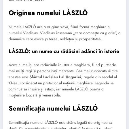
Originea numelui LÁSZLÓ
Numele LÁSZLÓ are o origine slavă, fiind forma maghiară a
numelui Vladislav. Vladislav înseamnă „care domnește cu glorie”, o
denumire care evoca puterea, noblețea și prosperitatea.
LÁSZLÓ: un nume cu rădăcini adânci în istorie
Acest nume își are rădăcinile în istoria maghiară, fiind purtat de
mai mulți regi și personalități marcante. Cea mai cunoscută dintre
acestea este
Sfântul Ladislau I al Ungariei
, regele din secolul al
XI-lea, considerat un protector al națiunii maghiare. Legenda sa
continuă să inspire și astăzi, iar numele LÁSZLÓ poartă o
moștenire bogată și venerabilă.
Semnificația numelui LÁSZLÓ
Semnificația numelui LÁSZLÓ este strâns legată de originea sa
slavă. Ca o combinație a cuvintelor „vladis” (a domni) și „slav”