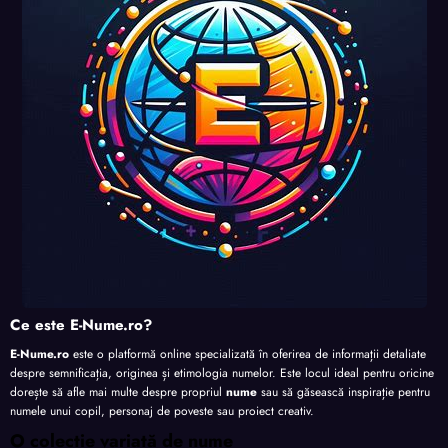
nalita
nalita
nalita
te
te
te
te
Ce este E-Nume.ro?
E-Nume.ro
este o platformă online specializată în oferirea de informații detaliate
despre semnificația, originea și etimologia numelor. Este locul ideal pentru oricine
dorește să afle mai multe despre propriul
nume
sau să găsească inspirație pentru
numele unui copil, personaj de poveste sau proiect creativ.
O colecție variată de nume