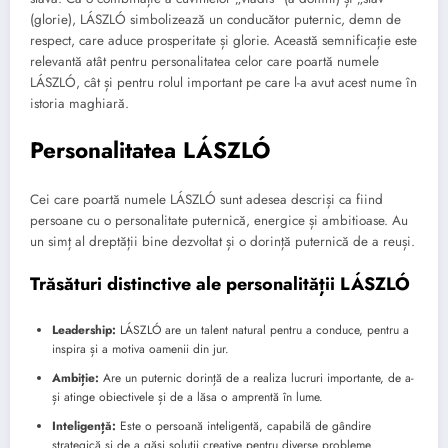
(glorie), LÁSZLÓ simbolizează un conducător puternic, demn de
respect, care aduce prosperitate și glorie. Această semnificație este
relevantă atât pentru personalitatea celor care poartă numele
LÁSZLÓ, cât și pentru rolul important pe care l-a avut acest nume în
istoria maghiară.
Personalitatea LÁSZLÓ
Cei care poartă numele LÁSZLÓ sunt adesea descriși ca fiind
persoane cu o personalitate puternică, energice și ambitioase. Au
un simț al dreptății bine dezvoltat și o dorință puternică de a reuși.
Trăsături distinctive ale personalității LÁSZLÓ
Leadership:
LÁSZLÓ are un talent natural pentru a conduce, pentru a
inspira și a motiva oamenii din jur.
Ambiție:
Are un puternic dorință de a realiza lucruri importante, de a-
și atinge obiectivele și de a lăsa o amprentă în lume.
Inteligență:
Este o persoană inteligentă, capabilă de gândire
strategică și de a găsi soluții creative pentru diverse probleme.