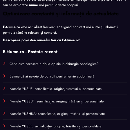
sau să exploreze
nume
noi pentru diverse scopuri.
Optimizare constantă și informații de actualitate
E-Nume.ro
este actualizat frecvent, adăugând constant noi nume și informații
pentru a rămâne relevant și complet.
Descoperă povestea numelui tău cu
E-Nume.ro
!
E-Nume.ro - Postate recent
Când este necesară a doua opinie în chirurgie oncologică?
Semne că ai nevoie de consult pentru hernie abdominală
Numele YUSUF: semnificație, origine, trăsături și personalitate
Numele YUSSUF: semnificație, origine, trăsături și personalitate
Numele YUSHUA: semnificație, origine, trăsături și personalitate
Numele YUSEF: semnificație, origine, trăsături și personalitate