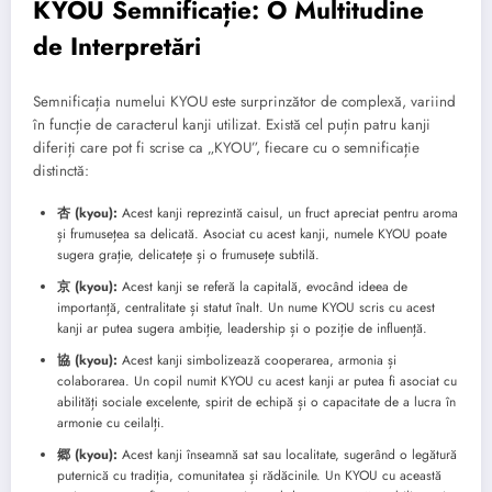
KYOU Semnificație: O Multitudine
de Interpretări
Semnificația numelui KYOU este surprinzător de complexă, variind
în funcție de caracterul kanji utilizat. Există cel puțin patru kanji
diferiți care pot fi scrise ca „KYOU”, fiecare cu o semnificație
distinctă:
杏 (kyou):
Acest kanji reprezintă caisul, un fruct apreciat pentru aroma
și frumusețea sa delicată. Asociat cu acest kanji, numele KYOU poate
sugera grație, delicatețe și o frumusețe subtilă.
京 (kyou):
Acest kanji se referă la capitală, evocând ideea de
importanță, centralitate și statut înalt. Un nume KYOU scris cu acest
kanji ar putea sugera ambiție, leadership și o poziție de influență.
協 (kyou):
Acest kanji simbolizează cooperarea, armonia și
colaborarea. Un copil numit KYOU cu acest kanji ar putea fi asociat cu
abilități sociale excelente, spirit de echipă și o capacitate de a lucra în
armonie cu ceilalți.
郷 (kyou):
Acest kanji înseamnă sat sau localitate, sugerând o legătură
puternică cu tradiția, comunitatea și rădăcinile. Un KYOU cu această