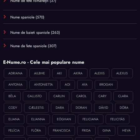
Nume de fete românești
(37)
Nume spaniole
(570)
Nume de baieti spaniole
(263)
Nume de fete spaniole
(307)
E-Nume.ro - Cele mai populare nume
ADRIANA
AILBHE
AKI
AKIRA
ALEXIS
ALEXUS
ANTONIA
ANTONIETTA
AOI
AYA
BROGAN
BÉLA
CALLISTO
CARLIN
CAROL
CARY
CLARA
CODY
CÆLESTIS
DARA
DORAN
DÁVID
DÓRA
ELIANA
ELIANNA
EÓGHAN
FELICIANA
FELICITÁS
FELÍCIA
FLÓRA
FRANCISCA
FRIDA
GINA
HEVA