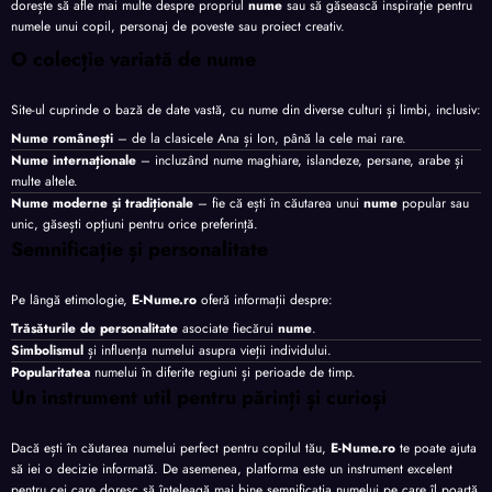
dorește să afle mai multe despre propriul
nume
sau să găsească inspirație pentru
numele unui copil, personaj de poveste sau proiect creativ.
O colecție variată de nume
Site-ul cuprinde o bază de date vastă, cu nume din diverse culturi și limbi, inclusiv:
Nume românești
– de la clasicele Ana și Ion, până la cele mai rare.
Nume internaționale
– incluzând nume maghiare, islandeze, persane, arabe și
multe altele.
Nume moderne și tradiționale
– fie că ești în căutarea unui
nume
popular sau
unic, găsești opțiuni pentru orice preferință.
Semnificație și personalitate
Pe lângă etimologie,
E-Nume.ro
oferă informații despre:
Trăsăturile de personalitate
asociate fiecărui
nume
.
Simbolismul
și influența numelui asupra vieții individului.
Popularitatea
numelui în diferite regiuni și perioade de timp.
Un instrument util pentru părinți și curioși
Dacă ești în căutarea numelui perfect pentru copilul tău,
E-Nume.ro
te poate ajuta
să iei o decizie informată. De asemenea, platforma este un instrument excelent
pentru cei care doresc să înțeleagă mai bine semnificația numelui pe care îl poartă