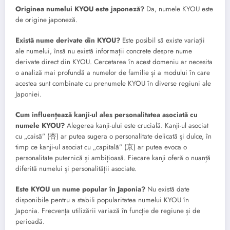
Originea numelui KYOU este japoneză?
Da, numele KYOU este
de origine japoneză.
Există nume derivate din KYOU?
Este posibil să existe variații
ale numelui, însă nu există informații concrete despre nume
derivate direct din KYOU. Cercetarea în acest domeniu ar necesita
o analiză mai profundă a numelor de familie și a modului în care
acestea sunt combinate cu prenumele KYOU în diverse regiuni ale
Japoniei.
Cum influențează kanji-ul ales personalitatea asociată cu
numele KYOU?
Alegerea kanji-ului este crucială. Kanji-ul asociat
cu „caisă” (杏) ar putea sugera o personalitate delicată și dulce, în
timp ce kanji-ul asociat cu „capitală” (京) ar putea evoca o
personalitate puternică și ambițioasă. Fiecare kanji oferă o nuanță
diferită numelui și personalității asociate.
Este KYOU un nume popular în Japonia?
Nu există date
disponibile pentru a stabili popularitatea numelui KYOU în
Japonia. Frecvența utilizării variază în funcție de regiune și de
perioadă.