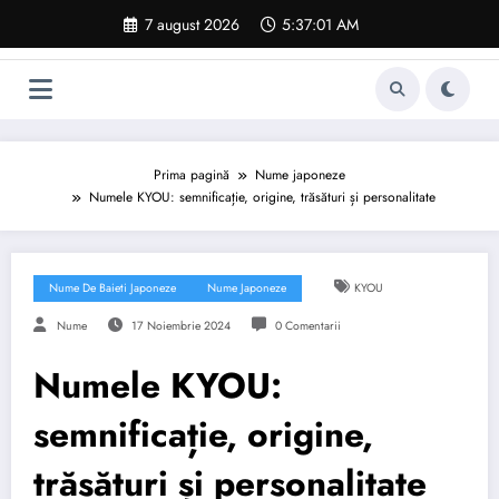
Sari
7 august 2026
5:37:02 AM
la
conținut
Prima pagină
Nume japoneze
Numele KYOU: semnificație, origine, trăsături și personalitate
Nume De Baieti Japoneze
Nume Japoneze
KYOU
Nume
17 Noiembrie 2024
0 Comentarii
Numele KYOU:
semnificație, origine,
trăsături și personalitate