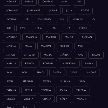
HEYDAR
IHSAN
IONATAN
JANA
JUN
JÓHANNA
JÓHANNES
JÓNAS
JÚLIA
KAEDE
KATSUMI
KEI
KHURSHID
KIN
KOHAKU
KOU
KYO
KYOU
LEILA
LIAM
LILA
LÚCÁS
MADOKA
MAGNUS
MAKOTO
MALAK
MARIAN
MARICA
MASA
MASUMI
MERIKH
MICHI
MINORI
MITSURU
MÁRIA
MÁRTA
NAO
NAOKI
NATÁLIA
RENÁTA
ROBERTA
ROBERTINA
SALMA
SAMI
SAVA
SHADI
SHEBA
SILVIA
SIMONE
SOFIA
STEFANÍA
STEFÁN
SUSANA
SÁRA
TATIANA
TECLA
TEOFILA
TONIA
VALÉRIA
VIGGÓ
VIOLETA
VITALIA
XÉNIA
YASAMIN
ÁDÁM
ÁGOTA