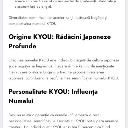
scriere ar putea fi asociat cu sentimentul de apartenență, stabilitate și
atașament față de origini.
Diversitatea semnificațiilor acestor kanji ilustrează bogăția și
complexitatea numelui KYOU.
Origine KYOU: Rădăcini Japoneze
Profunde
Originea numelui KYOU este indisolubil legată de cultura japoneză
și de bogăția sa lingvistică. Fiecare dintre kanji-urile menționate
mai sus are o istorie lungă și o tradiție proprie în scrierea
japoneză, contribuind la profunzimea semnificației numelui KYOU.
Personalitate KYOU: Influența
Numelui
Deși nu există o garanție că numele influențează direct
personalitatea, semnificațiile asociate cu KYOU pot sugera anumite
trăsături. Un individ numit KYOU ar putea fi perceput ca fiind