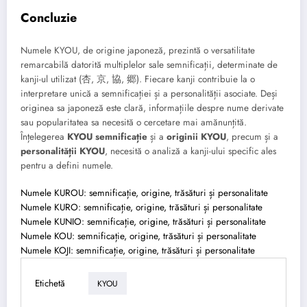
Concluzie
Numele KYOU, de origine japoneză, prezintă o versatilitate
remarcabilă datorită multiplelor sale semnificații, determinate de
kanji-ul utilizat (杏, 京, 協, 郷). Fiecare kanji contribuie la o
interpretare unică a semnificației și a personalității asociate. Deși
originea sa japoneză este clară, informațiile despre nume derivate
sau popularitatea sa necesită o cercetare mai amănunțită.
Înțelegerea
KYOU semnificație
și a
originii KYOU
, precum și a
personalității KYOU
, necesită o analiză a kanji-ului specific ales
pentru a defini numele.
Numele KUROU: semnificație, origine, trăsături și personalitate
Numele KURO: semnificație, origine, trăsături și personalitate
Numele KUNIO: semnificație, origine, trăsături și personalitate
Numele KOU: semnificație, origine, trăsături și personalitate
Numele KOJI: semnificație, origine, trăsături și personalitate
Etichetă
KYOU