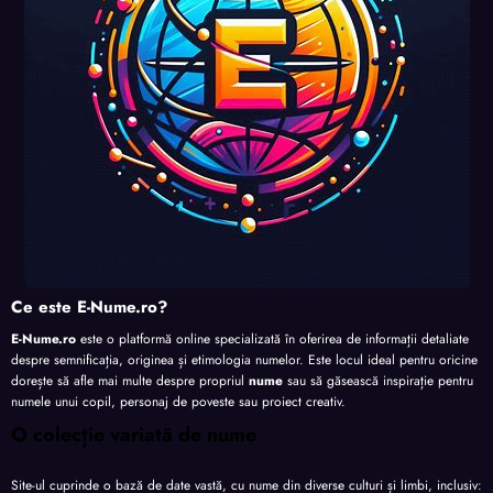
te
te
te
Ce este E-Nume.ro?
E-Nume.ro
este o platformă online specializată în oferirea de informații detaliate
despre semnificația, originea și etimologia numelor. Este locul ideal pentru oricine
dorește să afle mai multe despre propriul
nume
sau să găsească inspirație pentru
numele unui copil, personaj de poveste sau proiect creativ.
O colecție variată de nume
Site-ul cuprinde o bază de date vastă, cu nume din diverse culturi și limbi, inclusiv: