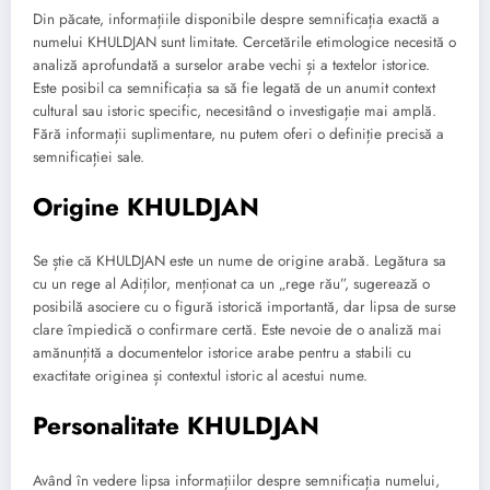
Din păcate, informațiile disponibile despre semnificația exactă a
numelui KHULDJAN sunt limitate. Cercetările etimologice necesită o
analiză aprofundată a surselor arabe vechi și a textelor istorice.
Este posibil ca semnificația sa să fie legată de un anumit context
cultural sau istoric specific, necesitând o investigație mai amplă.
Fără informații suplimentare, nu putem oferi o definiție precisă a
semnificației sale.
Origine KHULDJAN
Se știe că KHULDJAN este un nume de origine arabă. Legătura sa
cu un rege al Adiților, menționat ca un „rege rău”, sugerează o
posibilă asociere cu o figură istorică importantă, dar lipsa de surse
clare împiedică o confirmare certă. Este nevoie de o analiză mai
amănunțită a documentelor istorice arabe pentru a stabili cu
exactitate originea și contextul istoric al acestui nume.
Personalitate KHULDJAN
Având în vedere lipsa informațiilor despre semnificația numelui,