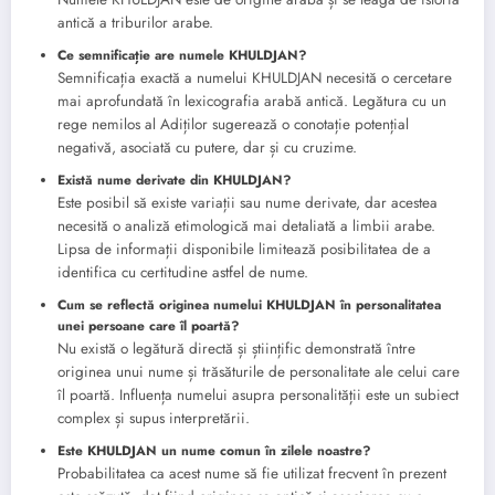
antică a triburilor arabe.
Ce semnificație are numele KHULDJAN?
Semnificația exactă a numelui KHULDJAN necesită o cercetare
mai aprofundată în lexicografia arabă antică. Legătura cu un
rege nemilos al Adiților sugerează o conotație potențial
negativă, asociată cu putere, dar și cu cruzime.
Există nume derivate din KHULDJAN?
Este posibil să existe variații sau nume derivate, dar acestea
necesită o analiză etimologică mai detaliată a limbii arabe.
Lipsa de informații disponibile limitează posibilitatea de a
identifica cu certitudine astfel de nume.
Cum se reflectă originea numelui KHULDJAN în personalitatea
unei persoane care îl poartă?
Nu există o legătură directă și științific demonstrată între
originea unui nume și trăsăturile de personalitate ale celui care
îl poartă. Influența numelui asupra personalității este un subiect
complex și supus interpretării.
Este KHULDJAN un nume comun în zilele noastre?
Probabilitatea ca acest nume să fie utilizat frecvent în prezent