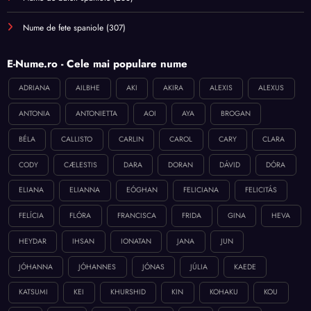
Nume de fete spaniole
(307)
E-Nume.ro - Cele mai populare nume
ADRIANA
AILBHE
AKI
AKIRA
ALEXIS
ALEXUS
ANTONIA
ANTONIETTA
AOI
AYA
BROGAN
BÉLA
CALLISTO
CARLIN
CAROL
CARY
CLARA
CODY
CÆLESTIS
DARA
DORAN
DÁVID
DÓRA
ELIANA
ELIANNA
EÓGHAN
FELICIANA
FELICITÁS
FELÍCIA
FLÓRA
FRANCISCA
FRIDA
GINA
HEVA
HEYDAR
IHSAN
IONATAN
JANA
JUN
JÓHANNA
JÓHANNES
JÓNAS
JÚLIA
KAEDE
KATSUMI
KEI
KHURSHID
KIN
KOHAKU
KOU