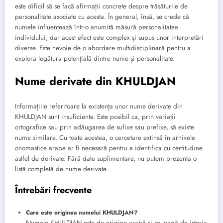
este dificil să se facă afirmații concrete despre trăsăturile de
personalitate asociate cu acesta. În general, însă, se crede că
numele influențează într-o anumită măsură personalitatea
individului, dar acest efect este complex și supus unor interpretări
diverse. Este nevoie de o abordare multidisciplinară pentru a
explora legătura potențială dintre nume și personalitate.
Nume derivate din KHULDJAN
Informațiile referitoare la existența unor nume derivate din
KHULDJAN sunt insuficiente. Este posibil ca, prin variații
ortografice sau prin adăugarea de sufixe sau prefixe, să existe
nume similare. Cu toate acestea, o cercetare extinsă în arhivele
onomastice arabe ar fi necesară pentru a identifica cu certitudine
astfel de derivate. Fără date suplimentare, nu putem prezenta o
listă completă de nume derivate.
Întrebări frecvente
Care este originea numelui KHULDJAN?
Numele KHULDJAN este de origine arabă și se leagă de istoria