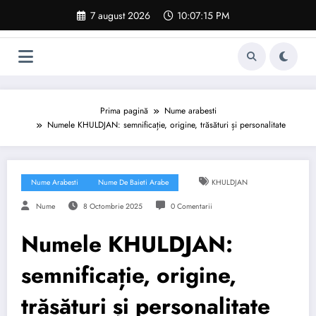
Sari
7 august 2026
10:07:16 PM
la
conținut
Prima pagină
Nume arabesti
Numele KHULDJAN: semnificație, origine, trăsături și personalitate
Nume Arabesti
Nume De Baieti Arabe
KHULDJAN
Nume
8 Octombrie 2025
0 Comentarii
Numele KHULDJAN:
semnificație, origine,
trăsături și personalitate