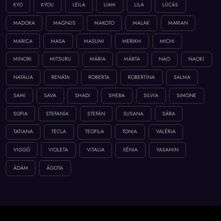
KYO
KYOU
LEILA
LIAM
LILA
LÚCÁS
MADOKA
MAGNUS
MAKOTO
MALAK
MARIAN
MARICA
MASA
MASUMI
MERIKH
MICHI
MINORI
MITSURU
MÁRIA
MÁRTA
NAO
NAOKI
NATÁLIA
RENÁTA
ROBERTA
ROBERTINA
SALMA
SAMI
SAVA
SHADI
SHEBA
SILVIA
SIMONE
SOFIA
STEFANÍA
STEFÁN
SUSANA
SÁRA
TATIANA
TECLA
TEOFILA
TONIA
VALÉRIA
VIGGÓ
VIOLETA
VITALIA
XÉNIA
YASAMIN
ÁDÁM
ÁGOTA