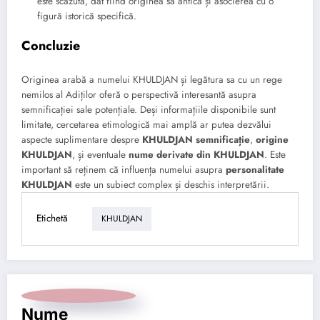
este scăzută, dat fiind originea sa antică și asocierea cu o
figură istorică specifică.
Concluzie
Originea arabă a numelui KHULDJAN și legătura sa cu un rege
nemilos al Adiților oferă o perspectivă interesantă asupra
semnificației sale potențiale. Deși informațiile disponibile sunt
limitate, cercetarea etimologică mai amplă ar putea dezvălui
aspecte suplimentare despre
KHULDJAN semnificație
,
origine
KHULDJAN
, și eventuale
nume derivate din KHULDJAN
. Este
important să reținem că influența numelui asupra
personalitate
KHULDJAN
este un subiect complex și deschis interpretării.
Etichetă
KHULDJAN
Nume