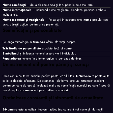
Nume românești
– de la clasicele Ana și Ion, până la cele mai rare.
Nume internaționale
– incluzând nume maghiare, islandeze, persane, arabe și
multe altele.
Nume moderne și tradiționale
– fie că ești în căutarea unui
nume
popular sau
unic, găsești opțiuni pentru orice preferință.
Semnificație și personalitate
Pe lângă etimologie,
E-Nume.ro
oferă informații despre:
Trăsăturile de personalitate
asociate fiecărui
nume
.
Simbolismul
și influența numelui asupra vieții individului.
Popularitatea
numelui în diferite regiuni și perioade de timp.
Un instrument util pentru părinți și curioși
Dacă ești în căutarea numelui perfect pentru copilul tău,
E-Nume.ro
te poate ajuta
să iei o decizie informată. De asemenea, platforma este un instrument excelent
pentru cei care doresc să înțeleagă mai bine semnificația numelui pe care îl poartă
sau să exploreze
nume
noi pentru diverse scopuri.
Optimizare constantă și informații de actualitate
E-Nume.ro
este actualizat frecvent, adăugând constant noi nume și informații