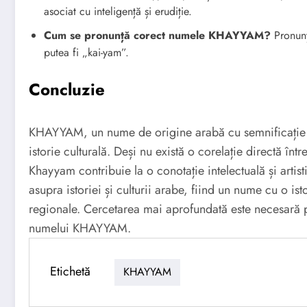
asociat cu inteligență și erudiție.
Cum se pronunță corect numele KHAYYAM?
Pronunț
putea fi „kai-yam”.
Concluzie
KHAYYAM, un nume de origine arabă cu semnificație l
istorie culturală. Deși nu există o corelație directă în
Khayyam contribuie la o conotație intelectuală și artis
asupra istoriei și culturii arabe, fiind un nume cu o ist
regionale. Cercetarea mai aprofundată este necesară pen
numelui KHAYYAM.
Etichetă
KHAYYAM