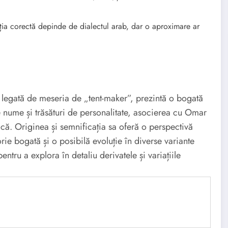
ia corectă depinde de dialectul arab, dar o aproximare ar
egată de meseria de „tent-maker”, prezintă o bogată
tre nume și trăsături de personalitate, asocierea cu Omar
tică. Originea și semnificația sa oferă o perspectivă
orie bogată și o posibilă evoluție în diverse variante
tru a explora în detaliu derivatele și variațiile