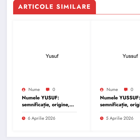
ARTICOLE SIMILARE
Nume
0
Nume
0
Numele YUSUF:
Numele YUSSUF
semnificație, origine,
semnificație, orig
trăsături și
trăsături și
personalitate
personalitate
6 Aprilie 2026
5 Aprilie 2026