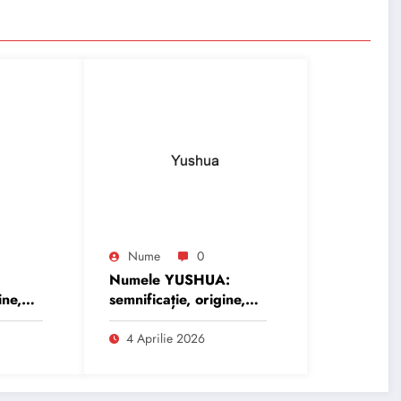
Nume
0
:
Numele YUSHUA:
ine,
semnificație, origine,
trăsături și
personalitate
4 Aprilie 2026