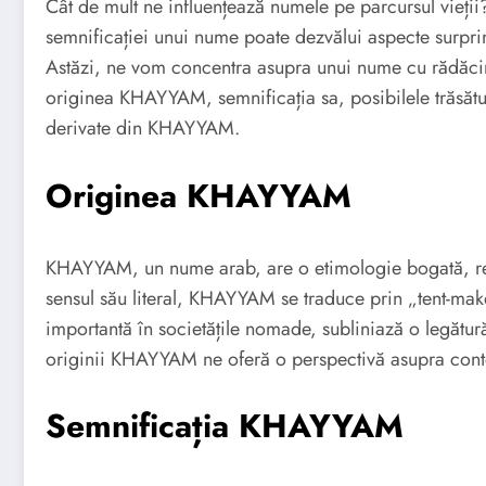
Cât de mult ne influențează numele pe parcursul vieții?
semnificației unui nume poate dezvălui aspecte surprinz
Astăzi, ne vom concentra asupra unui nume cu rădăci
originea KHAYYAM, semnificația sa, posibilele trăsătu
derivate din KHAYYAM.
Originea KHAYYAM
KHAYYAM, un nume arab, are o etimologie bogată, refl
sensul său literal, KHAYYAM se traduce prin „tent-make
importantă în societățile nomade, subliniază o legătură 
originii KHAYYAM ne oferă o perspectivă asupra contex
Semnificația KHAYYAM