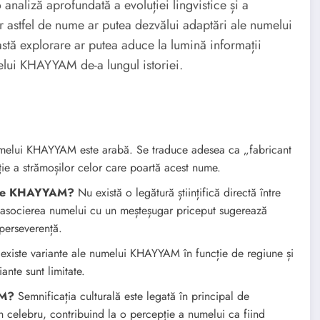
aliză aprofundată a evoluției lingvistice și a
nor astfel de nume ar putea dezvălui adaptări ale numelui
eastă explorare ar putea aduce la lumină informații
elui KHAYYAM de-a lungul istoriei.
elui KHAYYAM este arabă. Se traduce adesea ca „fabricant
ție a strămoșilor celor care poartă acest nume.
umele KHAYYAM?
Nu există o legătură științifică directă între
a, asocierea numelui cu un meșteșugar priceput sugerează
 perseverență.
 existe variante ale numelui KHAYYAM în funcție de regiune și
ante sunt limitate.
AM?
Semnificația culturală este legată în principal de
celebru, contribuind la o percepție a numelui ca fiind