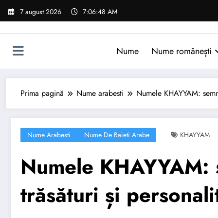
Sari
7 august 2026
7:06:49 AM
la
conținut
Nume
Nume românești
Prima pagină
Nume arabesti
Numele KHAYYAM: semnific
Nume Arabesti
Nume De Baieti Arabe
KHAYYAM
Numele KHAYYAM: sem
trăsături și personali