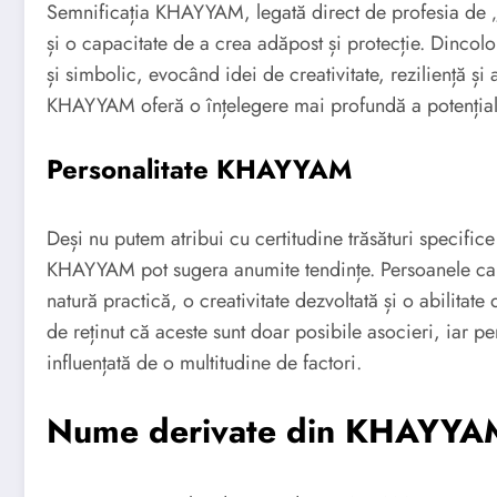
Semnificația KHAYYAM, legată direct de profesia de „te
și o capacitate de a crea adăpost și protecție. Dincol
și simbolic, evocând idei de creativitate, reziliență și a
KHAYYAM oferă o înțelegere mai profundă a potențialul
Personalitate KHAYYAM
Deși nu putem atribui cu certitudine trăsături specifice
KHAYYAM pot sugera anumite tendințe. Persoanele care
natură practică, o creativitate dezvoltată și o abilitat
de reținut că aceste sunt doar posibile asocieri, iar 
influențată de o multitudine de factori.
Nume derivate din KHAYYA