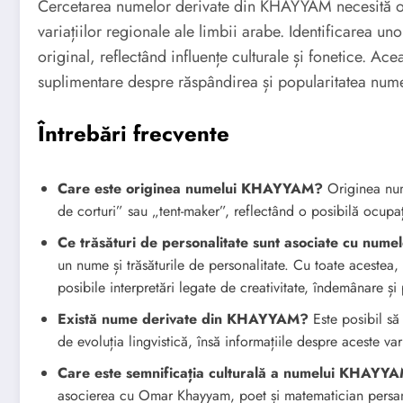
Cercetarea numelor derivate din KHAYYAM necesită o an
variațiilor regionale ale limbii arabe. Identificarea u
original, reflectând influențe culturale și fonetice. Ac
suplimentare despre răspândirea și popularitatea num
Întrebări frecvente
Care este originea numelui KHAYYAM?
Originea num
de corturi” sau „tent-maker”, reflectând o posibilă ocupa
Ce trăsături de personalitate sunt asociate cu n
un nume și trăsăturile de personalitate. Cu toate aceste
posibile interpretări legate de creativitate, îndemânare și
Există nume derivate din KHAYYAM?
Este posibil să
de evoluția lingvistică, însă informațiile despre aceste vari
Care este semnificația culturală a numelui KHAYY
asocierea cu Omar Khayyam, poet și matematician persan 