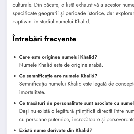
culturale. Din păcate, o listă exhaustivă a acestor nume e
specificate geografii și perioade istorice, dar explora
captivant în studiul numelui Khalid.
Întrebări frecvente
Care este originea numelui Khalid?
Numele Khalid este de origine arabă.
Ce semnificație are numele Khalid?
Semnificația numelui Khalid este legată de conceptel
imortalitate.
Ce trăsături de personalitate sunt asociate cu nume
Deși nu există o legătură științifică directă între n
cu persoane puternice, încrezătoare și perseverente
Există nume derivate din Khalid?