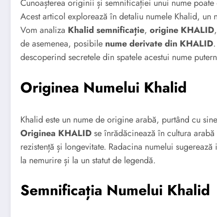
Cunoașterea originii și semnificației unui nume poate d
Acest articol explorează în detaliu numele Khalid, un
Vom analiza
Khalid semnificație
,
origine KHALID
de asemenea, posibile
nume derivate din KHALID
.
descoperind secretele din spatele acestui nume putern
Originea Numelui Khalid
Khalid este un nume de origine arabă, purtând cu sine 
Originea KHALID
se înrădăcinează în cultura arabă
rezistență și longevitate. Radacina numelui sugerează i
la nemurire și la un statut de legendă.
Semnificația Numelui Khalid