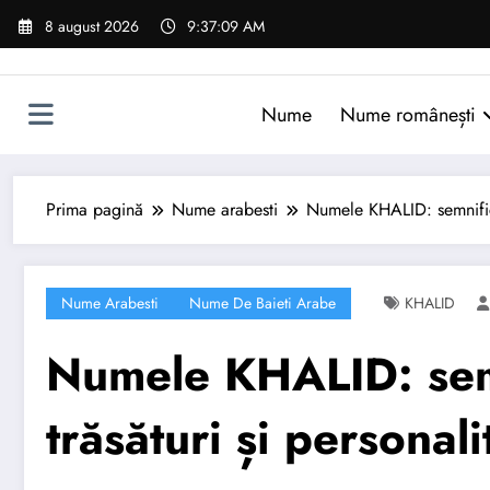
Sari
8 august 2026
9:37:10 AM
la
conținut
Nume
Nume românești
Prima pagină
Nume arabesti
Numele KHALID: semnificaț
Nume Arabesti
Nume De Baieti Arabe
KHALID
Numele KHALID: semn
trăsături și personali