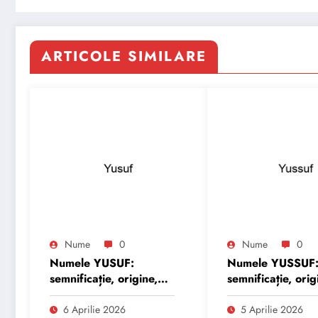
ARTICOLE SIMILARE
Nume
0
Nume
0
Numele YUSUF:
Numele YUSSUF
semnificație, origine,
semnificație, orig
trăsături și
trăsături și
personalitate
personalitate
6 Aprilie 2026
5 Aprilie 2026