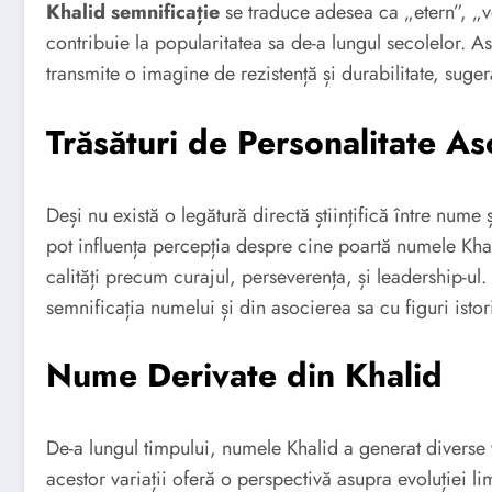
Khalid semnificație
se traduce adesea ca „etern”, „v
contribuie la popularitatea sa de-a lungul secolelor. 
transmite o imagine de rezistență și durabilitate, suge
Trăsături de Personalitate A
Deși nu există o legătură directă științifică între nume 
pot influența percepția despre cine poartă numele Kha
calități precum curajul, perseverența, și leadership-ul.
semnificația numelui și din asocierea sa cu figuri isto
Nume Derivate din Khalid
De-a lungul timpului, numele Khalid a generat diverse 
acestor variații oferă o perspectivă asupra evoluției li