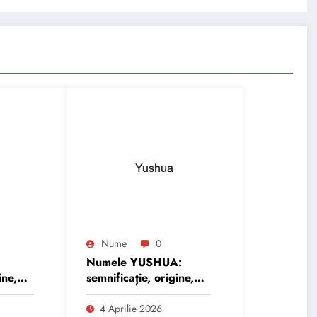
Nume
0
:
Numele YUSHUA:
ine,
semnificație, origine,
trăsături și
personalitate
4 Aprilie 2026