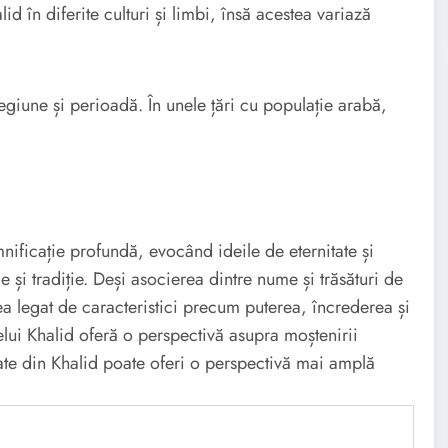
id în diferite culturi și limbi, însă acestea variază
egiune și perioadă. În unele țări cu populație arabă,
ificație profundă, evocând ideile de eternitate și
e și tradiție. Deși asocierea dintre nume și trăsături de
ea legat de caracteristici precum puterea, încrederea și
elui Khalid oferă o perspectivă asupra moștenirii
ate din Khalid poate oferi o perspectivă mai amplă