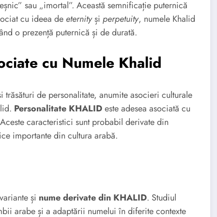
eșnic” sau „imortal”. Această semnificație puternică
Asociat cu ideea de
eternity
și
perpetuity
, numele Khalid
rând o prezență puternică și de durată.
sociate cu Numele Khalid
și trăsături de personalitate, anumite asocieri culturale
lid.
Personalitate KHALID
este adesea asociată cu
 Aceste caracteristici sunt probabil derivate din
rice importante din cultura arabă.
variante și
nume derivate din KHALID
. Studiul
mbii arabe și a adaptării numelui în diferite contexte