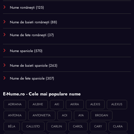
Nume românești
(125)
Nume de baieti românești
(88)
Nume de fete românești
(37)
Nume spaniole
(570)
Nume de baieti spaniole
(263)
Nume de fete spaniole
(307)
E-Nume.ro - Cele mai populare nume
ADRIANA
AILBHE
AKI
AKIRA
ALEXIS
ALEXUS
ANTONIA
ANTONIETTA
AOI
AYA
BROGAN
BÉLA
CALLISTO
CARLIN
CAROL
CARY
CLARA