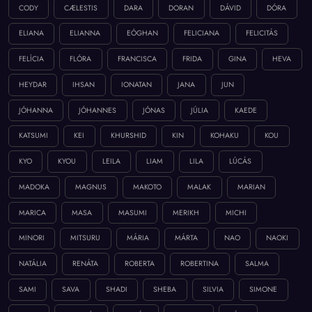
CODY
CÆLESTIS
DARA
DORAN
DÁVID
DÓRA
ELIANA
ELIANNA
EÓGHAN
FELICIANA
FELICITÁS
FELÍCIA
FLÓRA
FRANCISCA
FRIDA
GINA
HEVA
HEYDAR
IHSAN
IONATAN
JANA
JUN
JÓHANNA
JÓHANNES
JÓNAS
JÚLIA
KAEDE
KATSUMI
KEI
KHURSHID
KIN
KOHAKU
KOU
KYO
KYOU
LEILA
LIAM
LILA
LÚCÁS
MADOKA
MAGNUS
MAKOTO
MALAK
MARIAN
MARICA
MASA
MASUMI
MERIKH
MICHI
MINORI
MITSURU
MÁRIA
MÁRTA
NAO
NAOKI
NATÁLIA
RENÁTA
ROBERTA
ROBERTINA
SALMA
SAMI
SAVA
SHADI
SHEBA
SILVIA
SIMONE