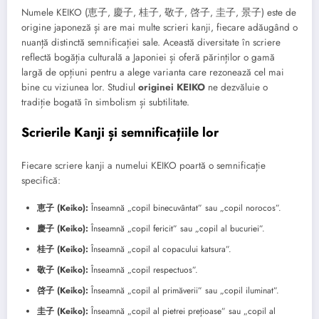
Numele KEIKO (恵子, 慶子, 桂子, 敬子, 啓子, 圭子, 景子) este de
origine japoneză și are mai multe scrieri kanji, fiecare adăugând o
nuanță distinctă semnificației sale. Această diversitate în scriere
reflectă bogăția culturală a Japoniei și oferă părinților o gamă
largă de opțiuni pentru a alege varianta care rezonează cel mai
bine cu viziunea lor. Studiul
originei KEIKO
ne dezvăluie o
tradiție bogată în simbolism și subtilitate.
Scrierile Kanji și semnificațiile lor
Fiecare scriere kanji a numelui KEIKO poartă o semnificație
specifică:
恵子 (Keiko):
Înseamnă „copil binecuvântat” sau „copil norocos”.
慶子 (Keiko):
Înseamnă „copil fericit” sau „copil al bucuriei”.
桂子 (Keiko):
Înseamnă „copil al copacului katsura”.
敬子 (Keiko):
Înseamnă „copil respectuos”.
啓子 (Keiko):
Înseamnă „copil al primăverii” sau „copil iluminat”.
圭子 (Keiko):
Înseamnă „copil al pietrei prețioase” sau „copil al