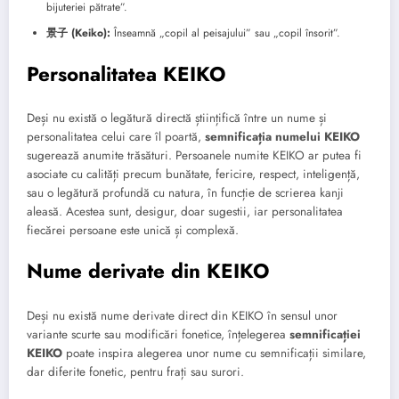
bijuteriei pătrate”.
景子 (Keiko):
Înseamnă „copil al peisajului” sau „copil însorit”.
Personalitatea KEIKO
Deși nu există o legătură directă științifică între un nume și
personalitatea celui care îl poartă,
semnificația numelui KEIKO
sugerează anumite trăsături. Persoanele numite KEIKO ar putea fi
asociate cu calități precum bunătate, fericire, respect, inteligență,
sau o legătură profundă cu natura, în funcție de scrierea kanji
aleasă. Acestea sunt, desigur, doar sugestii, iar personalitatea
fiecărei persoane este unică și complexă.
Nume derivate din KEIKO
Deși nu există nume derivate direct din KEIKO în sensul unor
variante scurte sau modificări fonetice, înțelegerea
semnificației
KEIKO
poate inspira alegerea unor nume cu semnificații similare,
dar diferite fonetic, pentru frați sau surori.