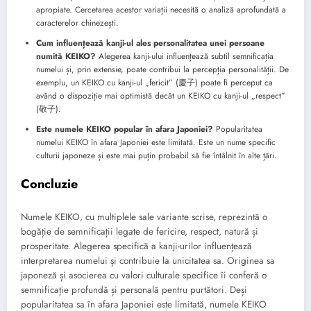
apropiate. Cercetarea acestor variații necesită o analiză aprofundată a
caracterelor chinezești.
Cum influențează kanji-ul ales personalitatea unei persoane
numită KEIKO?
Alegerea kanji-ului influențează subtil semnificația
numelui și, prin extensie, poate contribui la percepția personalității. De
exemplu, un KEIKO cu kanji-ul „fericit” (慶子) poate fi perceput ca
având o dispoziție mai optimistă decât un KEIKO cu kanji-ul „respect”
(敬子).
Este numele KEIKO popular în afara Japoniei?
Popularitatea
numelui KEIKO în afara Japoniei este limitată. Este un nume specific
culturii japoneze și este mai puțin probabil să fie întâlnit în alte țări.
Concluzie
Numele KEIKO, cu multiplele sale variante scrise, reprezintă o
bogăție de semnificații legate de fericire, respect, natură și
prosperitate. Alegerea specifică a kanji-urilor influențează
interpretarea numelui și contribuie la unicitatea sa. Originea sa
japoneză și asocierea cu valori culturale specifice îi conferă o
semnificație profundă și personală pentru purtători. Deși
popularitatea sa în afara Japoniei este limitată, numele KEIKO