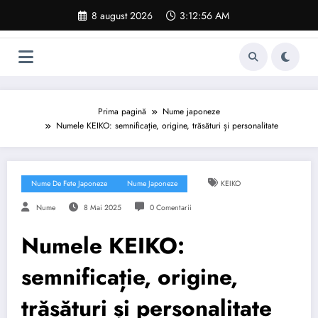
Sari
8 august 2026
3:12:57 AM
la
conținut
Prima pagină
Nume japoneze
Numele KEIKO: semnificație, origine, trăsături și personalitate
Nume De Fete Japoneze
Nume Japoneze
KEIKO
Nume
8 Mai 2025
0 Comentarii
Numele KEIKO:
semnificație, origine,
trăsături și personalitate