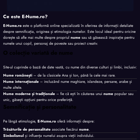
Ce este E-Nume.ro?
E-Nume.ro
este o platformă online specializată în oferirea de informații detaliate
despre semnificația, originea și etimologia numelor. Este locul ideal pentru oricine
dorește să afle mai multe despre propriul
nume
sau să găsească inspirație pentru
numele unui copil, personaj de poveste sau proiect creativ.
O colecție variată de nume
Site-ul cuprinde o bază de date vastă, cu nume din diverse culturi și limbi, inclusiv:
Nume românești
– de la clasicele Ana și Ion, până la cele mai rare.
Nume internaționale
– incluzând nume maghiare, islandeze, persane, arabe și
multe altele.
Nume moderne și tradiționale
– fie că ești în căutarea unui
nume
popular sau
unic, găsești opțiuni pentru orice preferință.
Semnificație și personalitate
Pe lângă etimologie,
E-Nume.ro
oferă informații despre:
Trăsăturile de personalitate
asociate fiecărui
nume
.
Simbolismul
și influența numelui asupra vieții individului.