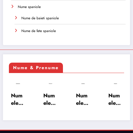
Nume spaniole
Nume de baieti spaniole
Nume de fete spaniole
Nume & Prenume
Num
Num
Num
Num
ele
ele
ele
ele
XSAY
URV
SRA
SOH
ARS
AKS
OSH
RAB:
A:
HA:
A:
semn
semn
semn
semn
ificați