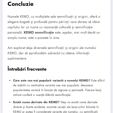
Concluzie
Numele KEIKO, cu multiplele sale semnificații și origini, oferă o
alegere bogată și profundă pentru părinții care doresc să ofere
copilului lor un nume cu rezonanță culturală și semnificație
personală.
KEIKO semnificație
este, așadar, mai mult decât un
simplu nume; este o poveste în sine.
Am explorat deja diversele semnificații și origini ale numelui
KEIKO, dar să aprofundăm subiectul cu câteva informații
suplimentare.
Întrebări frecvente
Care este cea mai populară variantă a numelui KEIKO?
Este dificil
de stabilit cu certitudine varianta cea mai populară, deoarece
popularitatea variază în funcție de regiune și perioadă. Fiecare kanji
utilizat conferă o nuanță diferită semnificației.
Există nume derivate din KEIKO?
Deși nu există nume derivate
directe și foarte evidente, anumite variații ale kanji-urilor folosite în
KEIKO ar putea fi considerate variante ale numelui, cu semnificații