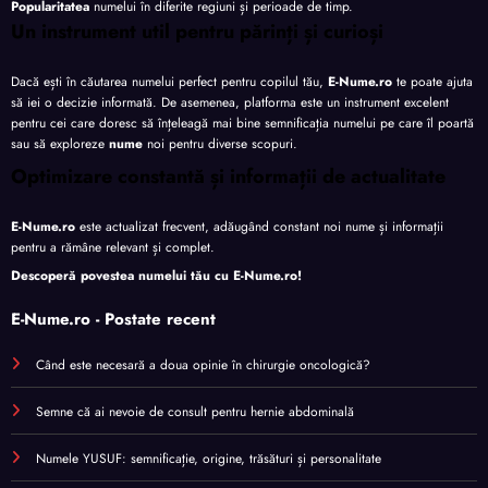
Popularitatea
numelui în diferite regiuni și perioade de timp.
Un instrument util pentru părinți și curioși
Dacă ești în căutarea numelui perfect pentru copilul tău,
E-Nume.ro
te poate ajuta
să iei o decizie informată. De asemenea, platforma este un instrument excelent
pentru cei care doresc să înțeleagă mai bine semnificația numelui pe care îl poartă
sau să exploreze
nume
noi pentru diverse scopuri.
Optimizare constantă și informații de actualitate
E-Nume.ro
este actualizat frecvent, adăugând constant noi nume și informații
pentru a rămâne relevant și complet.
Descoperă povestea numelui tău cu
E-Nume.ro
!
E-Nume.ro - Postate recent
Când este necesară a doua opinie în chirurgie oncologică?
Semne că ai nevoie de consult pentru hernie abdominală
Numele YUSUF: semnificație, origine, trăsături și personalitate