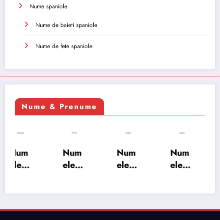
Nume spaniole
Nume de baieti spaniole
Nume de fete spaniole
Nume & Prenume
Num
Num
Num
Num
ele
ele
ele
ele
XSAY
URV
SRA
SOH
ARS
AKS
OSH
RAB:
A:
HA:
A:
semn
semn
semn
semn
ificați