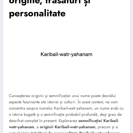
personalitate
Cunoașterea originii și semnificației unui nume poate dezvălui
aspecte fascinante ale istoriei și culturii. În acest context, ne vom
concentra asupra numelui Karibail-watr-yahanam, un nume arab cu
o istorie bogată și o semnificație probabil profundă, deși greu de
descifrat complet în prezent. Explorarea
semnificației Karibail-
watr-yahanam
, a
originii Karibail-watr-yahanam
, precum și a