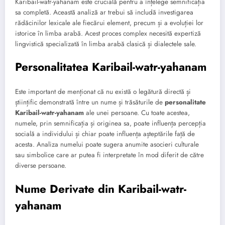
Karibail-watr-yahanam este crucială pentru a înțelege semnificația
sa completă. Această analiză ar trebui să includă investigarea
rădăcinilor lexicale ale fiecărui element, precum și a evoluției lor
istorice în limba arabă. Acest proces complex necesită expertiză
lingvistică specializată în limba arabă clasică și dialectele sale.
Personalitatea Karibail-watr-yahanam
Este important de menționat că nu există o legătură directă și
științific demonstrată între un nume și trăsăturile de
personalitate
Karibail-watr-yahanam
ale unei persoane. Cu toate acestea,
numele, prin semnificația și originea sa, poate influența percepția
socială a individului și chiar poate influența așteptările față de
acesta. Analiza numelui poate sugera anumite asocieri culturale
sau simbolice care ar putea fi interpretate în mod diferit de către
diverse persoane.
Nume Derivate din Karibail-watr-
yahanam