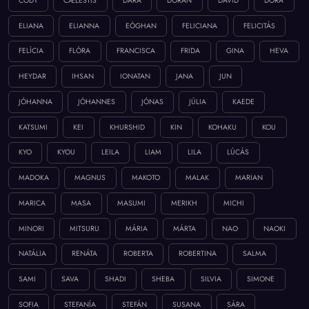
CODY
CÆLESTIS
DARA
DORAN
DÁVID
DÓRA
ELIANA
ELIANNA
EÓGHAN
FELICIANA
FELICITÁS
FELÍCIA
FLÓRA
FRANCISCA
FRIDA
GINA
HEVA
HEYDAR
IHSAN
IONATAN
JANA
JUN
JÓHANNA
JÓHANNES
JÓNAS
JÚLIA
KAEDE
KATSUMI
KEI
KHURSHID
KIN
KOHAKU
KOU
KYO
KYOU
LEILA
LIAM
LILA
LÚCÁS
MADOKA
MAGNUS
MAKOTO
MALAK
MARIAN
MARICA
MASA
MASUMI
MERIKH
MICHI
MINORI
MITSURU
MÁRIA
MÁRTA
NAO
NAOKI
NATÁLIA
RENÁTA
ROBERTA
ROBERTINA
SALMA
SAMI
SAVA
SHADI
SHEBA
SILVIA
SIMONE
SOFIA
STEFANÍA
STEFÁN
SUSANA
SÁRA