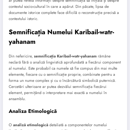
ar putea revela informații despre semnificația sa inițială și despre
contextul socio-cultural în care a apărut. Din păcate, lipsa de
documente istorice complete face dificilă o reconstrucție precisă a
contextului istoric.
Semnificația Numelui Karibail-watr-
yahanam
Din nefericire,
semnificația Karibail-watr-yahanam
rămâne
neclară fără o analiză lingvistică aprofundată a fiecărui component
al numelui. Este probabil ca numele să fie compus din mai multe
elemente, fiecare cu o semnificație proprie, combinate pentru a
forma un nume complex și cu o încărcătură simbolică puternică.
Cercetări ulterioare ar putea dezvălui semnificația fiecărui
element, permițând o interpretare mai exactă a numelui în
ansamblu.
Analiza Etimologică
O
analiză etimologică
detaliată a componentelor numelui