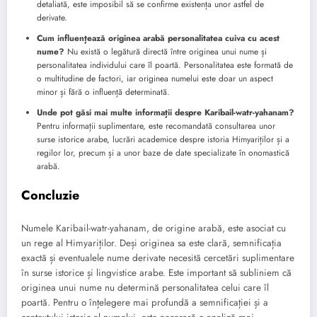
detaliată, este imposibil să se confirme existența unor astfel de
derivate.
Cum influențează originea arabă personalitatea cuiva cu acest
nume?
Nu există o legătură directă între originea unui nume și
personalitatea individului care îl poartă. Personalitatea este formată de
o multitudine de factori, iar originea numelui este doar un aspect
minor și fără o influență determinată.
Unde pot găsi mai multe informații despre Karibail-watr-yahanam?
Pentru informații suplimentare, este recomandată consultarea unor
surse istorice arabe, lucrări academice despre istoria Himyariților și a
regilor lor, precum și a unor baze de date specializate în onomastică
arabă.
Concluzie
Numele Karibail-watr-yahanam, de origine arabă, este asociat cu
un rege al Himyariților. Deși originea sa este clară, semnificația
exactă și eventualele nume derivate necesită cercetări suplimentare
în surse istorice și lingvistice arabe. Este important să subliniem că
originea unui nume nu determină personalitatea celui care îl
poartă. Pentru o înțelegere mai profundă a semnificației și a