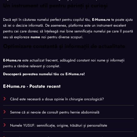
Un instrument util pentru părinți și curioși
Dacă ești în căutarea numelui perfect pentru copilul tău,
E-Nume.ro
te poate ajuta
să iei o decizie informată. De asemenea, platforma este un instrument excelent
pentru cei care doresc să înțeleagă mai bine semnificația numelui pe care îl poartă
sau să exploreze
nume
noi pentru diverse scopuri.
Optimizare constantă și informații de actualitate
E-Nume.ro
este actualizat frecvent, adăugând constant noi nume și informații
pentru a rămâne relevant și complet.
Descoperă povestea numelui tău cu
E-Nume.ro
!
E-Nume.ro - Postate recent
Când este necesară a doua opinie în chirurgie oncologică?
Semne că ai nevoie de consult pentru hernie abdominală
Numele YUSUF: semnificație, origine, trăsături și personalitate