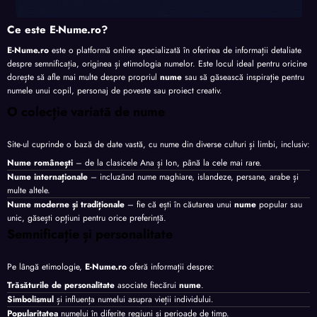
Ce este E-Nume.ro?
E-Nume.ro
este o platformă online specializată în oferirea de informații detaliate
despre semnificația, originea și etimologia numelor. Este locul ideal pentru oricine
dorește să afle mai multe despre propriul
nume
sau să găsească inspirație pentru
numele unui copil, personaj de poveste sau proiect creativ.
O colecție variată de nume
Site-ul cuprinde o bază de date vastă, cu nume din diverse culturi și limbi, inclusiv:
Nume românești
– de la clasicele Ana și Ion, până la cele mai rare.
Nume internaționale
– incluzând nume maghiare, islandeze, persane, arabe și
multe altele.
Nume moderne și tradiționale
– fie că ești în căutarea unui
nume
popular sau
unic, găsești opțiuni pentru orice preferință.
Semnificație și personalitate
Pe lângă etimologie,
E-Nume.ro
oferă informații despre:
Trăsăturile de personalitate
asociate fiecărui
nume
.
Simbolismul
și influența numelui asupra vieții individului.
Popularitatea
numelui în diferite regiuni și perioade de timp.