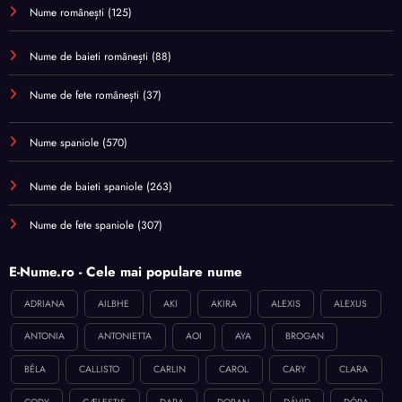
Nume românești
(125)
Nume de baieti românești
(88)
Nume de fete românești
(37)
Nume spaniole
(570)
Nume de baieti spaniole
(263)
Nume de fete spaniole
(307)
E-Nume.ro - Cele mai populare nume
ADRIANA
AILBHE
AKI
AKIRA
ALEXIS
ALEXUS
ANTONIA
ANTONIETTA
AOI
AYA
BROGAN
BÉLA
CALLISTO
CARLIN
CAROL
CARY
CLARA