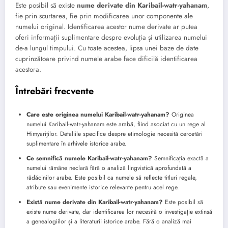
Este posibil să existe
nume derivate din Karibail-watr-yahanam
,
fie prin scurtarea, fie prin modificarea unor componente ale
numelui original. Identificarea acestor nume derivate ar putea
oferi informații suplimentare despre evoluția și utilizarea numelui
de-a lungul timpului. Cu toate acestea, lipsa unei baze de date
cuprinzătoare privind numele arabe face dificilă identificarea
acestora.
Întrebări frecvente
Care este originea numelui Karibail-watr-yahanam?
Originea
numelui Karibail-watr-yahanam este arabă, fiind asociat cu un rege al
Himyariților. Detaliile specifice despre etimologie necesită cercetări
suplimentare în arhivele istorice arabe.
Ce semnifică numele Karibail-watr-yahanam?
Semnificația exactă a
numelui rămâne neclară fără o analiză lingvistică aprofundată a
rădăcinilor arabe. Este posibil ca numele să reflecte titluri regale,
atribute sau evenimente istorice relevante pentru acel rege.
Există nume derivate din Karibail-watr-yahanam?
Este posibil să
existe nume derivate, dar identificarea lor necesită o investigație extinsă
a genealogiilor și a literaturii istorice arabe. Fără o analiză mai