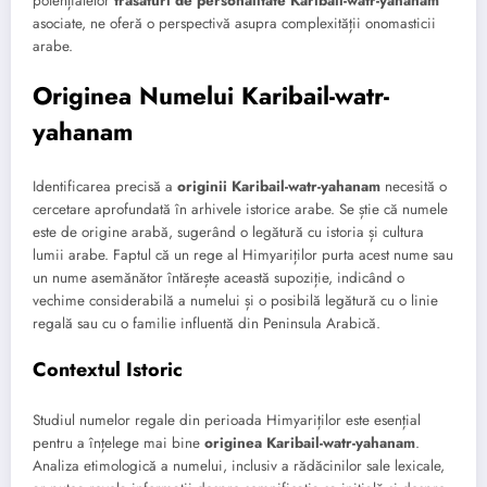
potențialelor
trăsături de personalitate Karibail-watr-yahanam
asociate, ne oferă o perspectivă asupra complexității onomasticii
arabe.
Originea Numelui Karibail-watr-
yahanam
Identificarea precisă a
originii Karibail-watr-yahanam
necesită o
cercetare aprofundată în arhivele istorice arabe. Se știe că numele
este de origine arabă, sugerând o legătură cu istoria și cultura
lumii arabe. Faptul că un rege al Himyariților purta acest nume sau
un nume asemănător întărește această supoziție, indicând o
vechime considerabilă a numelui și o posibilă legătură cu o linie
regală sau cu o familie influentă din Peninsula Arabică.
Contextul Istoric
Studiul numelor regale din perioada Himyariților este esențial
pentru a înțelege mai bine
originea Karibail-watr-yahanam
.
Analiza etimologică a numelui, inclusiv a rădăcinilor sale lexicale,