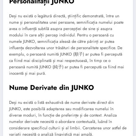
Personalității JUNKO
Deși nu există o legătură directă, științific demonstrată, între un
nume și personalitatea unei persoane, semnificația numelui poate
avea o influență subtilă asupra percepției de sine și asupra
modului în care alții percep individul. Pentru o persoană cu
numele JUNKO, semnificația aleasă de către părinți ar putea
influența dezvoltarea unor trăsături de personalitate specifice. De
exemplu, o persoană numită JUNKO (順子) ar putea fi percepută
ca fiind mai disciplinată și mai respectuoasă, în timp ce o
persoană numită JUNKO (純子) ar putea fi percepută ca fiind mai
inocentă și mai pură.
Nume Derivate din JUNKO
Deși nu există o listă exhaustivă de nume derivate direct din
JUNKO, este posibilă adaptarea sau modificarea numelui în
diverse moduri, în funcție de preferințe și de context. Analiza
numelor derivate necesită o abordare contextuală, luând în
considerare specificul culturii și al limbii. Cercetarea unor astfel de
variații necesită o analiză lingvistică mai amplă.