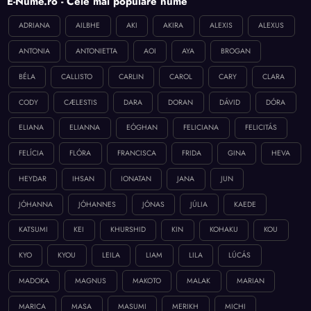
E-Nume.ro - Cele mai populare nume
ADRIANA
AILBHE
AKI
AKIRA
ALEXIS
ALEXUS
ANTONIA
ANTONIETTA
AOI
AYA
BROGAN
BÉLA
CALLISTO
CARLIN
CAROL
CARY
CLARA
CODY
CÆLESTIS
DARA
DORAN
DÁVID
DÓRA
ELIANA
ELIANNA
EÓGHAN
FELICIANA
FELICITÁS
FELÍCIA
FLÓRA
FRANCISCA
FRIDA
GINA
HEVA
HEYDAR
IHSAN
IONATAN
JANA
JUN
JÓHANNA
JÓHANNES
JÓNAS
JÚLIA
KAEDE
KATSUMI
KEI
KHURSHID
KIN
KOHAKU
KOU
KYO
KYOU
LEILA
LIAM
LILA
LÚCÁS
MADOKA
MAGNUS
MAKOTO
MALAK
MARIAN
MARICA
MASA
MASUMI
MERIKH
MICHI