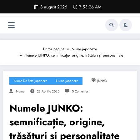
Sari
8 august 2026
7:53:27 AM
la
conținut
Prima pagină
Nume japoneze
Numele JUNKO: semnificație, origine, trăsături și personalitate
Nume De Fete Japoneze
Nume Japoneze
JUNKO
Nume
23 Aprilie 2025
0 Comentarii
Numele JUNKO:
semnificație, origine,
trăsături și personalitate