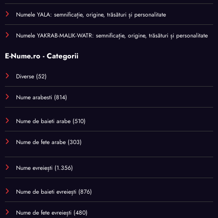
Numele YALA: semnificație, origine, trăsături și personalitate
Numele YAKRAB-MALIK-WATR: semnificație, origine, trăsături și personalitate
E-Nume.ro - Categorii
Diverse
(52)
Nume arabesti
(814)
Nume de baieti arabe
(510)
Nume de fete arabe
(303)
Nume evreiești
(1.356)
Nume de baieti evreiești
(876)
Nume de fete evreiești
(480)