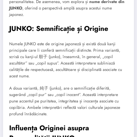
personalitatea. De asemenea, vom explora și
nume derivate din
JUNKO
, oferind o perspectivă amplă asupra acestui nume
japonez.
JUNKO: Semnificație și Origine
Numele JUNKO este de origine japoneză și există două kanji
principale care îi conferă semnificații distincte. Prima variantă,
scrisă cu kanji-ul 順子 (junko), înseamnă, în general, „copil
ascultător” sau „copil supus”. Această interpretare subliniază
calitățile de respectuoasă, ascultătoare și disciplinată asociate cu
acest nume.
A doua variantă, 純子 (junko), are o semnificație diferită,
sugerând „copil pur” sau „copil inocent”. Această interpretare
pune accentul pe puritatea, integritatea și inocența asociate cu
copilăria. Ambele interpretări reflectă valori culturale japoneze
profund înrădăcinate.
Influența Originei asupra