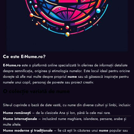
Ce este E-Nume.ro?
E-Nume.ro
este o platformă online specializată în oferirea de informații detaliate
despre semnificația, originea și etimologia numelor. Este locul ideal pentru oricine
dorește să afle mai multe despre propriul
nume
sau să găsească inspirație pentru
numele unui copil, personaj de poveste sau proiect creativ.
O colecție variată de nume
Site-ul cuprinde o bază de date vastă, cu nume din diverse culturi și limbi, inclusiv:
Nume românești
– de la clasicele Ana și Ion, până la cele mai rare.
Nume internaționale
– incluzând nume maghiare, islandeze, persane, arabe și
multe altele.
Nume moderne și tradiționale
– fie că ești în căutarea unui
nume
popular sau