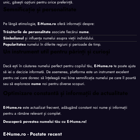
unic, găsești opțiuni pentru orice preferință.
Semnificație și personalitate
Pe lângă etimologie,
E-Nume.ro
oferă informații despre:
Trăsăturile de personalitate
asociate fiecărui
nume
.
Simbolismul
și influența numelui asupra vieții individului.
Popularitatea
numelui în diferite regiuni și perioade de timp.
Un instrument util pentru părinți și curioși
Dacă ești în căutarea numelui perfect pentru copilul tău,
E-Nume.ro
te poate ajuta
să iei o decizie informată. De asemenea, platforma este un instrument excelent
pentru cei care doresc să înțeleagă mai bine semnificația numelui pe care îl poartă
sau să exploreze
nume
noi pentru diverse scopuri.
Optimizare constantă și informații de actualitate
E-Nume.ro
este actualizat frecvent, adăugând constant noi nume și informații
pentru a rămâne relevant și complet.
Descoperă povestea numelui tău cu
E-Nume.ro
!
E-Nume.ro - Postate recent