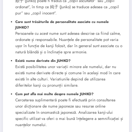
順子 (Junko) poate fi tradus ca „copil ascultător” sau „copil
ordonat”, în timp ce 純子 (Junko) se traduce adesea ca „copil
pur” sau „copil inocent”.
Care sunt trăsăturile de personalitate asociate cu numele
JUNKO?
Persoanele cu acest nume sunt adesea descrise ca fiind calme,
ordonate și responsabile. Nuanțele de personalitate pot varia
ușor în funcție de kanji folosit, dar în general sunt asociate cu o
natură blândă și o înclinație spre armonie.
Există nume derivate din JUNKO?
Există posibilitatea unor variații minore ale numelui, dar nu
există nume derivate directe și comune în același mod în care
există în alte culturi. Variatiunile depind de utilizarea
diferitelor kanji cu pronunții similare.
Cum pot afla mai multe despre numele JUNKO?
Cercetarea suplimentară poate fi efectuată prin consultarea
unor dicționare de nume japoneze sau resurse online
specializate în onomastică japoneză. Analizarea kanji-ului
specific utilizat va oferi o mai bună înțelegere a semnificației și
nuanțelor numelui.