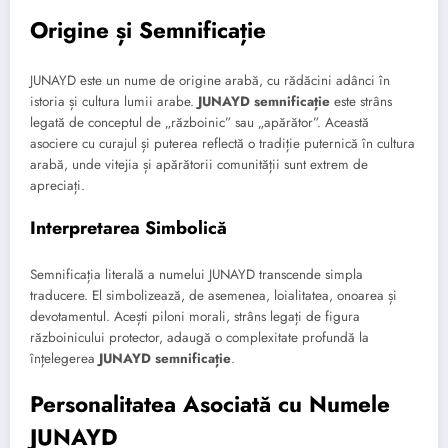
Origine și Semnificație
JUNAYD este un nume de origine arabă, cu rădăcini adânci în
istoria și cultura lumii arabe.
JUNAYD semnificație
este strâns
legată de conceptul de „războinic” sau „apărător”. Această
asociere cu curajul și puterea reflectă o tradiție puternică în cultura
arabă, unde vitejia și apărătorii comunității sunt extrem de
apreciați.
Interpretarea Simbolică
Semnificația literală a numelui JUNAYD transcende simpla
traducere. El simbolizează, de asemenea, loialitatea, onoarea și
devotamentul. Acești piloni morali, strâns legați de figura
războinicului protector, adaugă o complexitate profundă la
înțelegerea
JUNAYD semnificație
.
Personalitatea Asociată cu Numele
JUNAYD