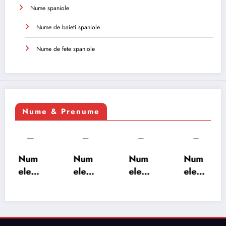
Nume spaniole
Nume de baieti spaniole
Nume de fete spaniole
Nume & Prenume
Num
Num
Num
Num
ele
ele
ele
ele
XSAY
URV
SRA
SOH
ARS
AKS
OSH
RAB:
A:
HA:
A:
semn
semn
semn
semn
ificați