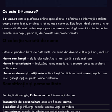
Ce este E-Nume.ro?
E-Nume.ro
este o platformă online specializată în oferirea de informații detaliate
despre semnificația, originea și etimologia numelor. Este locul ideal pentru oricine
dorește să afle mai multe despre propriul
nume
sau să găsească inspirație pentru
numele unui copil, personaj de poveste sau proiect creativ.
O colecție variată de nume
Site-ul cuprinde o bază de date vastă, cu nume din diverse culturi și limbi, inclusiv:
Nume românești
– de la clasicele Ana și Ion, până la cele mai rare.
Nume internaționale
– incluzând nume maghiare, islandeze, persane, arabe și
multe altele.
Nume moderne și tradiționale
– fie că ești în căutarea unui
nume
popular sau
unic, găsești opțiuni pentru orice preferință.
Semnificație și personalitate
Pe lângă etimologie,
E-Nume.ro
oferă informații despre:
Trăsăturile de personalitate
asociate fiecărui
nume
.
Simbolismul
și influența numelui asupra vieții individului.
Popularitatea
numelui în diferite regiuni și perioade de timp.