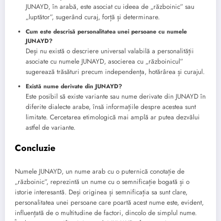
JUNAYD, în arabă, este asociat cu ideea de „războinic” sau
„luptător”, sugerând curaj, forță și determinare.
Cum este descrisă personalitatea unei persoane cu numele
JUNAYD?
Deși nu există o descriere universal valabilă a personalității
asociate cu numele JUNAYD, asocierea cu „războinicul”
sugerează trăsături precum independența, hotărârea și curajul.
Există nume derivate din JUNAYD?
Este posibil să existe variante sau nume derivate din JUNAYD în
diferite dialecte arabe, însă informațiile despre acestea sunt
limitate. Cercetarea etimologică mai amplă ar putea dezvălui
astfel de variante.
Concluzie
Numele JUNAYD, un nume arab cu o puternică conotație de
„războinic”, reprezintă un nume cu o semnificație bogată și o
istorie interesantă. Deși originea și semnificația sa sunt clare,
personalitatea unei persoane care poartă acest nume este, evident,
influențată de o multitudine de factori, dincolo de simplul nume.