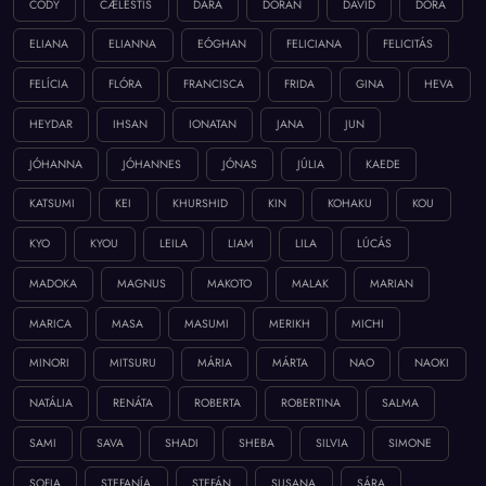
CODY
CÆLESTIS
DARA
DORAN
DÁVID
DÓRA
ELIANA
ELIANNA
EÓGHAN
FELICIANA
FELICITÁS
FELÍCIA
FLÓRA
FRANCISCA
FRIDA
GINA
HEVA
HEYDAR
IHSAN
IONATAN
JANA
JUN
JÓHANNA
JÓHANNES
JÓNAS
JÚLIA
KAEDE
KATSUMI
KEI
KHURSHID
KIN
KOHAKU
KOU
KYO
KYOU
LEILA
LIAM
LILA
LÚCÁS
MADOKA
MAGNUS
MAKOTO
MALAK
MARIAN
MARICA
MASA
MASUMI
MERIKH
MICHI
MINORI
MITSURU
MÁRIA
MÁRTA
NAO
NAOKI
NATÁLIA
RENÁTA
ROBERTA
ROBERTINA
SALMA
SAMI
SAVA
SHADI
SHEBA
SILVIA
SIMONE
SOFIA
STEFANÍA
STEFÁN
SUSANA
SÁRA