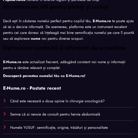
Un instrument util pentru părinți și curioși
Dacă ești în căutarea numelui perfect pentru copilul tău,
E-Nume.ro
te poate ajuta
să iei o decizie informată. De asemenea, platforma este un instrument excelent
pentru cei care doresc să înțeleagă mai bine semnificația numelui pe care îl poartă
sau să exploreze
nume
noi pentru diverse scopuri.
Optimizare constantă și informații de actualitate
E-Nume.ro
este actualizat frecvent, adăugând constant noi nume și informații
pentru a rămâne relevant și complet.
Descoperă povestea numelui tău cu
E-Nume.ro
!
E-Nume.ro - Postate recent
Când este necesară a doua opinie în chirurgie oncologică?
Semne că ai nevoie de consult pentru hernie abdominală
Numele YUSUF: semnificație, origine, trăsături și personalitate