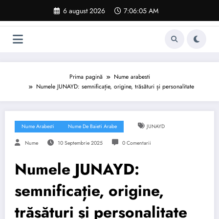
Sari
6 august 2026
7:06:06 AM
la
conținut
Prima pagină
Nume arabesti
Numele JUNAYD: semnificație, origine, trăsături și personalitate
Nume Arabesti
Nume De Baieti Arabe
JUNAYD
Nume
10 Septembrie 2025
0 Comentarii
Numele JUNAYD:
semnificație, origine,
trăsături și personalitate