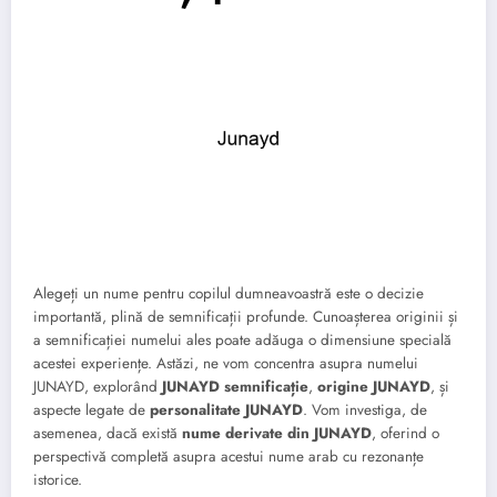
Alegeți un nume pentru copilul dumneavoastră este o decizie
importantă, plină de semnificații profunde. Cunoașterea originii și
a semnificației numelui ales poate adăuga o dimensiune specială
acestei experiențe. Astăzi, ne vom concentra asupra numelui
JUNAYD, explorând
JUNAYD semnificație
,
origine JUNAYD
, și
aspecte legate de
personalitate JUNAYD
. Vom investiga, de
asemenea, dacă există
nume derivate din JUNAYD
, oferind o
perspectivă completă asupra acestui nume arab cu rezonanțe
istorice.