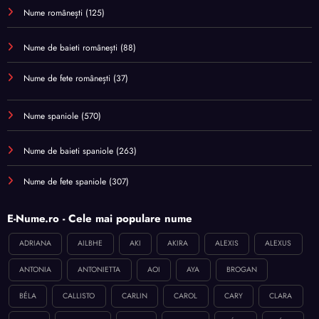
Nume românești
(125)
Nume de baieti românești
(88)
Nume de fete românești
(37)
Nume spaniole
(570)
Nume de baieti spaniole
(263)
Nume de fete spaniole
(307)
E-Nume.ro - Cele mai populare nume
ADRIANA
AILBHE
AKI
AKIRA
ALEXIS
ALEXUS
ANTONIA
ANTONIETTA
AOI
AYA
BROGAN
BÉLA
CALLISTO
CARLIN
CAROL
CARY
CLARA