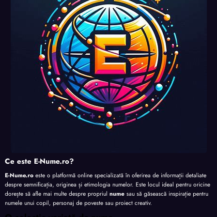
perso
perso
perso
nalita
nalita
nalita
nalita
te
te
te
te
Ce este E-Nume.ro?
E-Nume.ro
este o platformă online specializată în oferirea de informații detaliate
despre semnificația, originea și etimologia numelor. Este locul ideal pentru oricine
dorește să afle mai multe despre propriul
nume
sau să găsească inspirație pentru
numele unui copil, personaj de poveste sau proiect creativ.