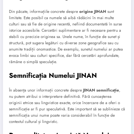
Din păcate, informațiile concrete despre
origine JINAN
sunt
limitate. Este posibil ca numele să aibă rădăcini în mai multe
culturi sau să fie de origine recentă, nefiind documentată în surse
istorice accesibile. Cercetări suplimentare ar fi necesare pentru a
stabili cu precizie originea sa. Unele nume, în funcție de sunet și
structură, pot sugera legături cu diverse zone geografice sau cu
anumite tradiții onomastice. De exemplu, sunetul numelui ar putea
evoca limbi sau culturi specifice, dar fără cercetări aprofundate,
rămâne o simplă speculație.
Semnificația Numelui JINAN
În absența unor informații concrete despre
JINAN semnificație
,
nu putem atribui o interpretare definitivă. Fără cunoașterea
originii etnice sau lingvistice exacte, orice încercare de a oferi o
semnificație ar fi pur speculativă. Este important să se sublinieze că
semnificația unui nume poate varia considerabil în funcție de
contextul cultural și lingvistic.