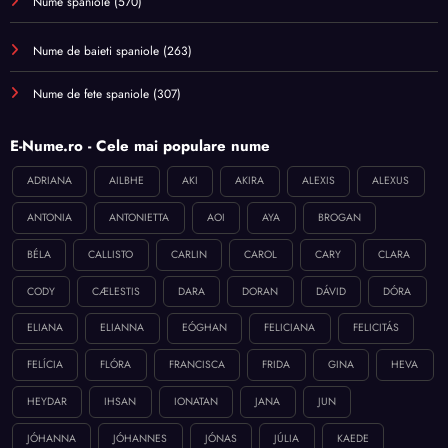
Nume spaniole
(570)
Nume de baieti spaniole
(263)
Nume de fete spaniole
(307)
E-Nume.ro - Cele mai populare nume
ADRIANA
AILBHE
AKI
AKIRA
ALEXIS
ALEXUS
ANTONIA
ANTONIETTA
AOI
AYA
BROGAN
BÉLA
CALLISTO
CARLIN
CAROL
CARY
CLARA
CODY
CÆLESTIS
DARA
DORAN
DÁVID
DÓRA
ELIANA
ELIANNA
EÓGHAN
FELICIANA
FELICITÁS
FELÍCIA
FLÓRA
FRANCISCA
FRIDA
GINA
HEVA
HEYDAR
IHSAN
IONATAN
JANA
JUN
JÓHANNA
JÓHANNES
JÓNAS
JÚLIA
KAEDE