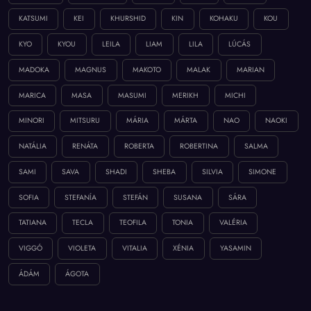
KATSUMI
KEI
KHURSHID
KIN
KOHAKU
KOU
KYO
KYOU
LEILA
LIAM
LILA
LÚCÁS
MADOKA
MAGNUS
MAKOTO
MALAK
MARIAN
MARICA
MASA
MASUMI
MERIKH
MICHI
MINORI
MITSURU
MÁRIA
MÁRTA
NAO
NAOKI
NATÁLIA
RENÁTA
ROBERTA
ROBERTINA
SALMA
SAMI
SAVA
SHADI
SHEBA
SILVIA
SIMONE
SOFIA
STEFANÍA
STEFÁN
SUSANA
SÁRA
TATIANA
TECLA
TEOFILA
TONIA
VALÉRIA
VIGGÓ
VIOLETA
VITALIA
XÉNIA
YASAMIN
ÁDÁM
ÁGOTA