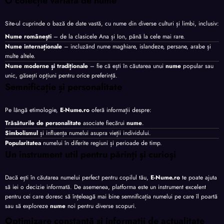
O colecție variată de nume
Site-ul cuprinde o bază de date vastă, cu nume din diverse culturi și limbi, inclusiv:
Nume românești
– de la clasicele Ana și Ion, până la cele mai rare.
Nume internaționale
– incluzând nume maghiare, islandeze, persane, arabe și
multe altele.
Nume moderne și tradiționale
– fie că ești în căutarea unui
nume
popular sau
unic, găsești opțiuni pentru orice preferință.
Semnificație și personalitate
Pe lângă etimologie,
E-Nume.ro
oferă informații despre:
Trăsăturile de personalitate
asociate fiecărui
nume
.
Simbolismul
și influența numelui asupra vieții individului.
Popularitatea
numelui în diferite regiuni și perioade de timp.
Un instrument util pentru părinți și curioși
Dacă ești în căutarea numelui perfect pentru copilul tău,
E-Nume.ro
te poate ajuta
să iei o decizie informată. De asemenea, platforma este un instrument excelent
pentru cei care doresc să înțeleagă mai bine semnificația numelui pe care îl poartă
sau să exploreze
nume
noi pentru diverse scopuri.
Optimizare constantă și informații de actualitate