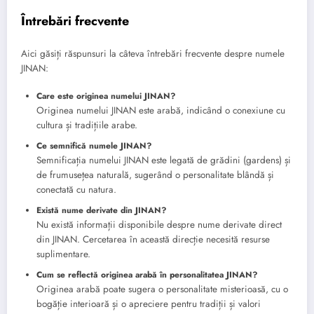
Întrebări frecvente
Aici găsiți răspunsuri la câteva întrebări frecvente despre numele
JINAN:
Care este originea numelui JINAN?
Originea numelui JINAN este arabă, indicând o conexiune cu
cultura și tradițiile arabe.
Ce semnifică numele JINAN?
Semnificația numelui JINAN este legată de grădini (gardens) și
de frumusețea naturală, sugerând o personalitate blândă și
conectată cu natura.
Există nume derivate din JINAN?
Nu există informații disponibile despre nume derivate direct
din JINAN. Cercetarea în această direcție necesită resurse
suplimentare.
Cum se reflectă originea arabă în personalitatea JINAN?
Originea arabă poate sugera o personalitate misterioasă, cu o
bogăție interioară și o apreciere pentru tradiții și valori