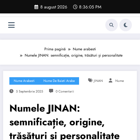
Sari
8 august 2026
8:36:06 PM
la
conținut
Prima pagină
Nume arabesti
Numele JINAN: semnificație, origine, trăsături și personalitate
Nume Arabesti
Nume De Baieti Arabe
JINAN
Nume
5 Septembrie 2025
0 Comentarii
Numele JINAN:
semnificație, origine,
trăsături și personalitate