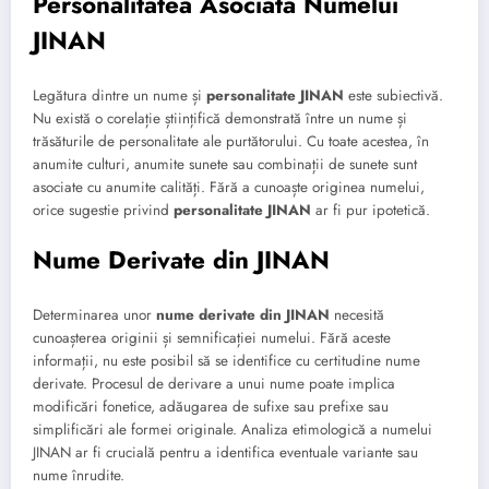
Personalitatea Asociată Numelui
JINAN
Legătura dintre un nume și
personalitate JINAN
este subiectivă.
Nu există o corelație științifică demonstrată între un nume și
trăsăturile de personalitate ale purtătorului. Cu toate acestea, în
anumite culturi, anumite sunete sau combinații de sunete sunt
asociate cu anumite calități. Fără a cunoaște originea numelui,
orice sugestie privind
personalitate JINAN
ar fi pur ipotetică.
Nume Derivate din JINAN
Determinarea unor
nume derivate din JINAN
necesită
cunoașterea originii și semnificației numelui. Fără aceste
informații, nu este posibil să se identifice cu certitudine nume
derivate. Procesul de derivare a unui nume poate implica
modificări fonetice, adăugarea de sufixe sau prefixe sau
simplificări ale formei originale. Analiza etimologică a numelui
JINAN ar fi crucială pentru a identifica eventuale variante sau
nume înrudite.