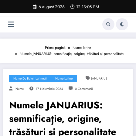
Sari
6 august 2026
12:13:09 PM
la
conținut
Prima pagină
Nume latine
Numele JANUARIUS: semnificație, origine, trăsături și personalitate
Nume De Baieti Latinesti
Nume Latine
JANUARIUS
Nume
17 Noiembrie 2024
0 Comentarii
Numele JANUARIUS:
semnificație, origine,
trăsături și personalitate