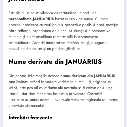
Este dificil să se stabilească cu certitudine un profil de
personalitate JANUARIUS
bazat exclusiv pe nume. Cu toate
acestea, asocierea cu zeul Janus sugerează o posibilă predispoziție
către reflecție, capacitatea de a analiza situații din perspective
multiple și o adaptabilitate remarcabilă la circumstanțe
schimbătoare. Această interpretare rămâne, totuși, o sugestie
bazată pe simbolism și nu pe date științifice.
Nume derivate din JANUARIUS
Din păcate, informațiile despre
nume derivate din JANUARIUS
sunt limitate. Având în vedere vechimea numelui și originea sa
latină, este posibil ca variante ale acestuia să fi existat de-a lungul
istoriei, dar documentarea lor este o provocare. Cercetări
ulterioare ar putea dezvălui eventuale variante regionale sau forme
abreviate ale numelui.
Întrebări frecvente