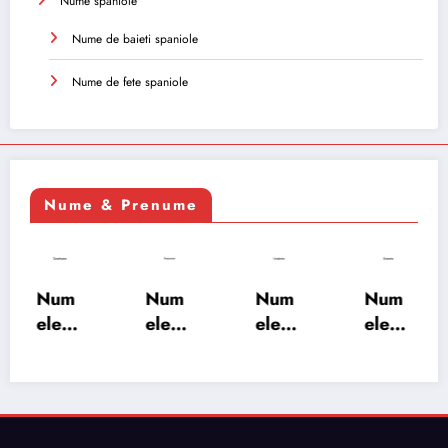
Nume spaniole
Nume de baieti spaniole
Nume de fete spaniole
Nume & Prenume
Num
Num
Num
Num
ele
ele
ele
ele
XSAY
URV
SRA
SOH
ARS
AKS
OSH
RAB:
A:
HA:
A:
semn
semn
semn
semn
ificați