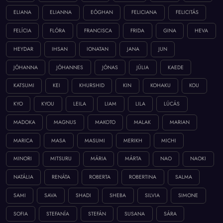
ELIANA
ELIANNA
EÓGHAN
FELICIANA
FELICITÁS
FELÍCIA
FLÓRA
FRANCISCA
FRIDA
GINA
HEVA
HEYDAR
IHSAN
IONATAN
JANA
JUN
JÓHANNA
JÓHANNES
JÓNAS
JÚLIA
KAEDE
KATSUMI
KEI
KHURSHID
KIN
KOHAKU
KOU
KYO
KYOU
LEILA
LIAM
LILA
LÚCÁS
MADOKA
MAGNUS
MAKOTO
MALAK
MARIAN
MARICA
MASA
MASUMI
MERIKH
MICHI
MINORI
MITSURU
MÁRIA
MÁRTA
NAO
NAOKI
NATÁLIA
RENÁTA
ROBERTA
ROBERTINA
SALMA
SAMI
SAVA
SHADI
SHEBA
SILVIA
SIMONE
SOFIA
STEFANÍA
STEFÁN
SUSANA
SÁRA