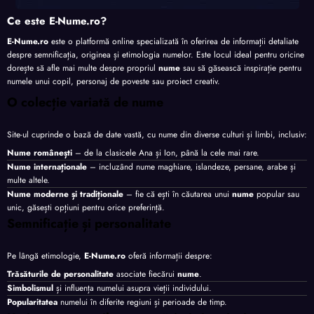
Ce este E-Nume.ro?
E-Nume.ro
este o platformă online specializată în oferirea de informații detaliate
despre semnificația, originea și etimologia numelor. Este locul ideal pentru oricine
dorește să afle mai multe despre propriul
nume
sau să găsească inspirație pentru
numele unui copil, personaj de poveste sau proiect creativ.
O colecție variată de nume
Site-ul cuprinde o bază de date vastă, cu nume din diverse culturi și limbi, inclusiv:
Nume românești
– de la clasicele Ana și Ion, până la cele mai rare.
Nume internaționale
– incluzând nume maghiare, islandeze, persane, arabe și
multe altele.
Nume moderne și tradiționale
– fie că ești în căutarea unui
nume
popular sau
unic, găsești opțiuni pentru orice preferință.
Semnificație și personalitate
Pe lângă etimologie,
E-Nume.ro
oferă informații despre:
Trăsăturile de personalitate
asociate fiecărui
nume
.
Simbolismul
și influența numelui asupra vieții individului.
Popularitatea
numelui în diferite regiuni și perioade de timp.