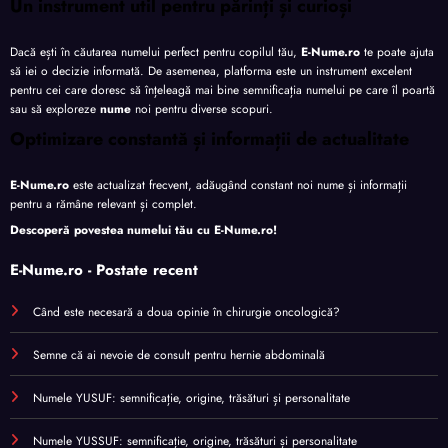
Un instrument util pentru părinți și curioși
Dacă ești în căutarea numelui perfect pentru copilul tău,
E-Nume.ro
te poate ajuta
să iei o decizie informată. De asemenea, platforma este un instrument excelent
pentru cei care doresc să înțeleagă mai bine semnificația numelui pe care îl poartă
sau să exploreze
nume
noi pentru diverse scopuri.
Optimizare constantă și informații de actualitate
E-Nume.ro
este actualizat frecvent, adăugând constant noi nume și informații
pentru a rămâne relevant și complet.
Descoperă povestea numelui tău cu
E-Nume.ro
!
E-Nume.ro - Postate recent
Când este necesară a doua opinie în chirurgie oncologică?
Semne că ai nevoie de consult pentru hernie abdominală
Numele YUSUF: semnificație, origine, trăsături și personalitate
Numele YUSSUF: semnificație, origine, trăsături și personalitate