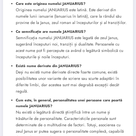
Care este originea numelui JANUARIUS?
Originea numelui JANUARIUS este latină. Este derivat din
numele lunii ianuarie (Ianuarius în latină), care la rândul său
provine de la Janus, zeul roman al începuturilor și al tranzițiilor.
Ce semnificație are numele JANUARIUS?
Semnificația numelui JANUARIUS este legată de zeul Janus,
sugerând începuturi noi, tranziții și dualitate. Persoanele cu
acest nume pot fi percepute ca având o legătură simbolică cu
începuturile și noile începuturi.
Există nume derivate din JANUARIUS?
Deși nu există nume derivate directe foarte comune, există
posibilitatea unor variante de scriere sau scurte adaptări în
diferite limbi, dar acestea sunt mai degrabă excepții decât
regulă.
Cum este, în general, personalitatea unei persoane care poartă
numele JANUARIUS?
Nu există o legătură directă științifică între un nume și
trăsăturile de personalitate. Caracteristicile personale sunt
determinate de o multitudine de factori. Totuși, asocierea cu
zeul Janus ar putea sugera o personalitate complexă, capabilă