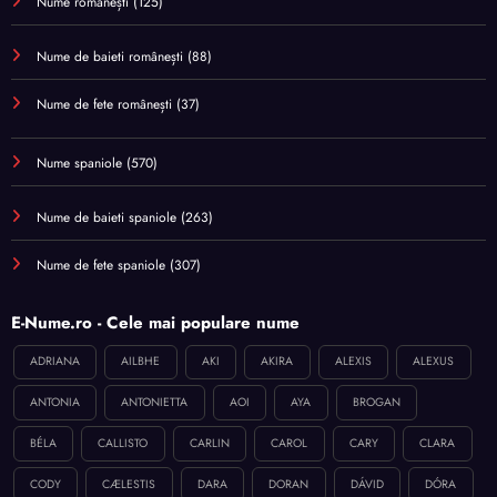
Nume românești
(125)
Nume de baieti românești
(88)
Nume de fete românești
(37)
Nume spaniole
(570)
Nume de baieti spaniole
(263)
Nume de fete spaniole
(307)
E-Nume.ro - Cele mai populare nume
ADRIANA
AILBHE
AKI
AKIRA
ALEXIS
ALEXUS
ANTONIA
ANTONIETTA
AOI
AYA
BROGAN
BÉLA
CALLISTO
CARLIN
CAROL
CARY
CLARA
CODY
CÆLESTIS
DARA
DORAN
DÁVID
DÓRA