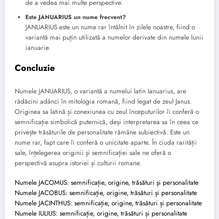
de a vedea mai multe perspective.
Este JANUARIUS un nume frecvent?
JANUARIUS este un nume rar întâlnit în zilele noastre, fiind o
variantă mai puțin utilizată a numelor derivate din numele lunii
ianuarie.
Concluzie
Numele JANUARIUS, o variantă a numelui latin Ianuarius, are
rădăcini adânci în mitologia romană, fiind legat de zeul Janus.
Originea sa latină și conexiunea cu zeul începuturilor îi conferă o
semnificație simbolică puternică, deși interpretarea sa în ceea ce
privește trăsăturile de personalitate rămâne subiectivă. Este un
nume rar, fapt care îi conferă o unicitate aparte. În ciuda rarității
sale, înțelegerea originii și semnificației sale ne oferă o
perspectivă asupra istoriei și culturii romane.
Numele JACOMUS: semnificație, origine, trăsături și personalitate
Numele JACOBUS: semnificație, origine, trăsături și personalitate
Numele JACINTHUS: semnificație, origine, trăsături și personalitate
Numele IULIUS: semnificație, origine, trăsături și personalitate