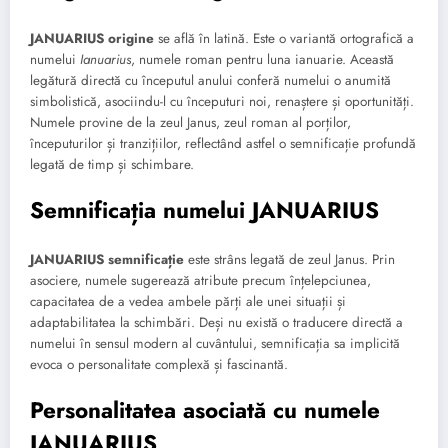
JANUARIUS origine
se află în latină. Este o variantă ortografică a
numelui
Ianuarius
, numele roman pentru luna ianuarie. Această
legătură directă cu începutul anului conferă numelui o anumită
simbolistică, asociindu-l cu începuturi noi, renaștere și oportunități.
Numele provine de la zeul Janus, zeul roman al porților,
începuturilor și tranzițiilor, reflectând astfel o semnificație profundă
legată de timp și schimbare.
Semnificația numelui JANUARIUS
JANUARIUS semnificație
este strâns legată de zeul Janus. Prin
asociere, numele sugerează atribute precum înțelepciunea,
capacitatea de a vedea ambele părți ale unei situații și
adaptabilitatea la schimbări. Deși nu există o traducere directă a
numelui în sensul modern al cuvântului, semnificația sa implicită
evoca o personalitate complexă și fascinantă.
Personalitatea asociată cu numele
JANUARIUS