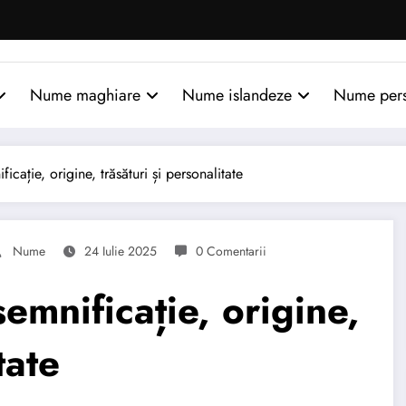
Nume maghiare
Nume islandeze
Nume per
ație, origine, trăsături și personalitate
Nume
24 Iulie 2025
0 Comentarii
mnificație, origine,
tate