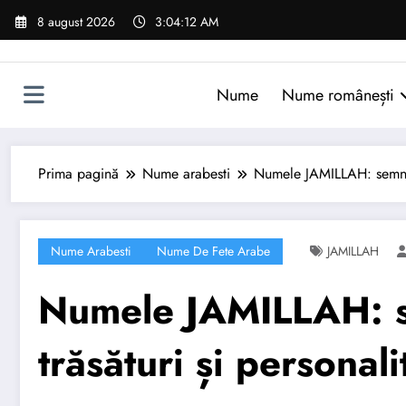
Sari
8 august 2026
3:04:13 AM
la
conținut
Nume
Nume românești
Prima pagină
Nume arabesti
Numele JAMILLAH: semnific
Nume Arabesti
Nume De Fete Arabe
JAMILLAH
Numele JAMILLAH: se
trăsături și personali