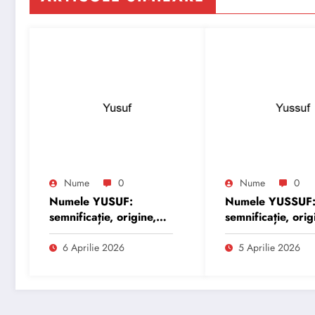
Nume
0
Nume
0
Numele YUSUF:
Numele YUSSUF
semnificație, origine,
semnificație, orig
trăsături și
trăsături și
personalitate
personalitate
6 Aprilie 2026
5 Aprilie 2026