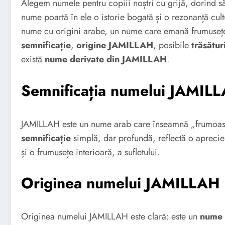
Alegem numele pentru copiii noștri cu grijă, dorind să 
nume poartă în ele o istorie bogată și o rezonanță cu
nume cu origini arabe, un nume care emană frumuseț
semnificație
,
origine JAMILLAH
, posibile
trăsătu
există
nume derivate din JAMILLAH
.
Semnificația numelui JAMIL
JAMILLAH este un nume arab care înseamnă „frumoas
semnificație
simplă, dar profundă, reflectă o aprecier
și o frumusețe interioară, a sufletului.
Originea numelui JAMILLAH
Originea numelui JAMILLAH este clară: este un
nume 