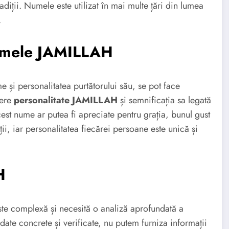
adiții. Numele este utilizat în mai multe țări din lumea
.
numele JAMILLAH
me și personalitatea purtătorului său, se pot face
dere
personalitate JAMILLAH
și semnificația sa legată
st nume ar putea fi apreciate pentru grația, bunul gust
ții, iar personalitatea fiecărei persoane este unică și
H
te complexă și necesită o analiză aprofundată a
r date concrete și verificate, nu putem furniza informații