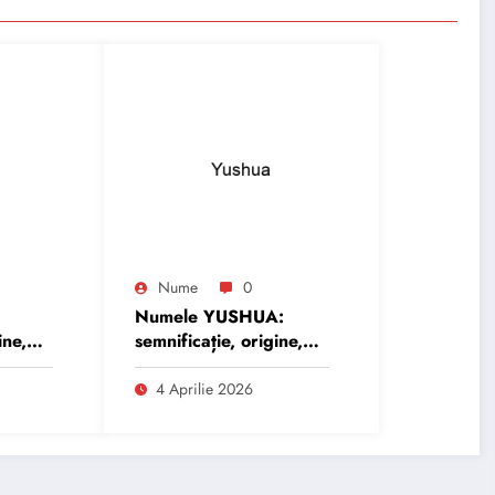
Nume
0
:
Numele YUSHUA:
ine,
semnificație, origine,
trăsături și
personalitate
4 Aprilie 2026