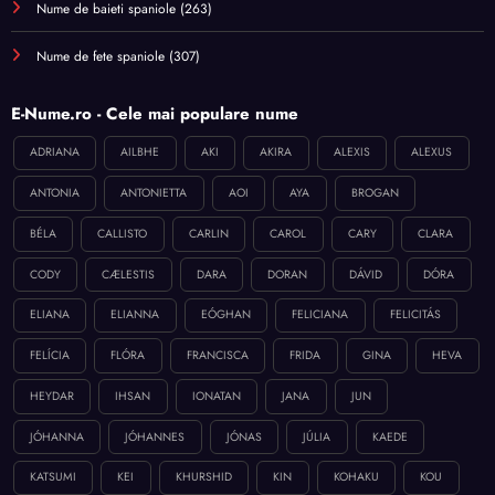
Nume de baieti spaniole
(263)
Nume de fete spaniole
(307)
E-Nume.ro - Cele mai populare nume
ADRIANA
AILBHE
AKI
AKIRA
ALEXIS
ALEXUS
ANTONIA
ANTONIETTA
AOI
AYA
BROGAN
BÉLA
CALLISTO
CARLIN
CAROL
CARY
CLARA
CODY
CÆLESTIS
DARA
DORAN
DÁVID
DÓRA
ELIANA
ELIANNA
EÓGHAN
FELICIANA
FELICITÁS
FELÍCIA
FLÓRA
FRANCISCA
FRIDA
GINA
HEVA
HEYDAR
IHSAN
IONATAN
JANA
JUN
JÓHANNA
JÓHANNES
JÓNAS
JÚLIA
KAEDE
KATSUMI
KEI
KHURSHID
KIN
KOHAKU
KOU