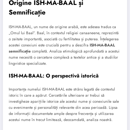
Origine ISH-MA-BAAL și
Semnificație
ISH-MA-BAAL, un nume de origine arabă, este adesea tradus ca
„Omul lui Baal”. Baal, în contextul religiei canaaneene, reprezintă
o zeitate importantă, asociată cu fertilitatea și puterea. Înțelegerea
acestei conexiuni este crucială pentru a descifra
ISH-MA-BAAL
semnificație
completă. Analiza etimologică aprofundată a acestui
nume necesită o cercetare complexă a textelor antice și a studiilor
lingvistice specializate.
ISH-MA-BAAL: O perspectivă istorică
Importanța numelui ISH-MA-BAAL este strâns legată de contextul
istoric în care a apărut. Cercetările ulterioare ar trebui să
investigheze aparițiile istorice ale acestui nume și conexiunile sale
cu evenimente și personalități relevante din acea perioadă. Lipsa
de informații documentate ample despre frecvența și utilizarea
acestui nume în trecut limitează, deocamdată, analiza noastră.