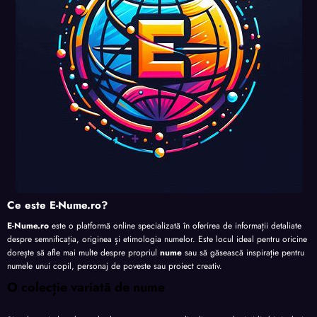
te
te
te
Ce este E-Nume.ro?
E-Nume.ro
este o platformă online specializată în oferirea de informații detaliate
despre semnificația, originea și etimologia numelor. Este locul ideal pentru oricine
dorește să afle mai multe despre propriul
nume
sau să găsească inspirație pentru
numele unui copil, personaj de poveste sau proiect creativ.
O colecție variată de nume