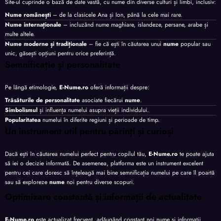
Site-ul cuprinde o bază de date vastă, cu nume din diverse culturi și limbi, inclusiv:
Nume românești
– de la clasicele Ana și Ion, până la cele mai rare.
Nume internaționale
– incluzând nume maghiare, islandeze, persane, arabe și
multe altele.
Nume moderne și tradiționale
– fie că ești în căutarea unui
nume
popular sau
unic, găsești opțiuni pentru orice preferință.
Semnificație și personalitate
Pe lângă etimologie,
E-Nume.ro
oferă informații despre:
Trăsăturile de personalitate
asociate fiecărui
nume
.
Simbolismul
și influența numelui asupra vieții individului.
Popularitatea
numelui în diferite regiuni și perioade de timp.
Un instrument util pentru părinți și curioși
Dacă ești în căutarea numelui perfect pentru copilul tău,
E-Nume.ro
te poate ajuta
să iei o decizie informată. De asemenea, platforma este un instrument excelent
pentru cei care doresc să înțeleagă mai bine semnificația numelui pe care îl poartă
sau să exploreze
nume
noi pentru diverse scopuri.
Optimizare constantă și informații de actualitate
E-Nume.ro
este actualizat frecvent, adăugând constant noi nume și informații