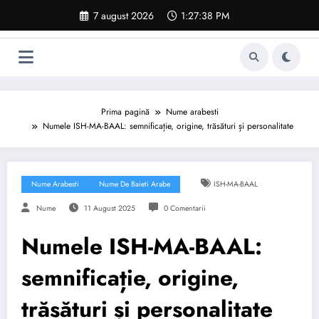
Sari
7 august 2026
1:27:39 PM
la
conținut
Prima pagină
Nume arabesti
Numele ISH-MA-BAAL: semnificație, origine, trăsături și personalitate
Nume Arabesti
Nume De Baieti Arabe
ISH-MA-BAAL
Nume
11 August 2025
0 Comentarii
Numele ISH-MA-BAAL:
semnificație, origine,
trăsături și personalitate