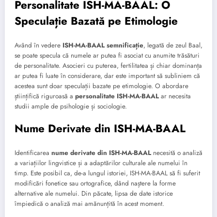
Personalitate ISH-MA-BAAL: O
Speculație Bazată pe Etimologie
Având în vedere
ISH-MA-BAAL semnificație
, legată de zeul Baal,
se poate specula că numele ar putea fi asociat cu anumite trăsături
de personalitate. Asocieri cu puterea, fertilitatea și chiar dominanța
ar putea fi luate în considerare, dar este important să subliniem că
acestea sunt doar speculații bazate pe etimologie. O abordare
științifică riguroasă a
personalitate ISH-MA-BAAL
ar necesita
studii ample de psihologie și sociologie.
Nume Derivate din ISH-MA-BAAL
Identificarea
nume derivate din ISH-MA-BAAL
necesită o analiză
a variațiilor lingvistice și a adaptărilor culturale ale numelui în
timp. Este posibil ca, de-a lungul istoriei, ISH-MA-BAAL să fi suferit
modificări fonetice sau ortografice, dând naștere la forme
alternative ale numelui. Din păcate, lipsa de date istorice
împiedică o analiză mai amănunțită în acest moment.