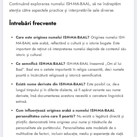
Continuând explorarea numelui ISH-MA-BAAL, să ne îndreptăm
atenția către aspectele practice și interpretările sale diverse.
Întrebări frecvente
Care este originea numelui ISH-MA-BAAL?
Originea numelui ISH-
MA-BAAL este arabă, reflectând o cultură și o istorie bogate. Este
important de reținut că interpretarea numelui depinde de contextul său
istoric și cultural.
Ce semnifică ISH-MA-BAAL?
ISH-MA-BAAL înseamnă „Om al lui
Baal”. Baal era o zeitate importantă în religia canaanită, deci numele
poartă o încărcătură religioasă și istorică semnificativă.
Există nume derivate din ISH-MA-BAAL?
Este posibil ca, de-a
lungul timpului și în diferite dialecte, să fi apărut variante sau nume
derivate, însă documentarea acestora necesită o cercetare lingvistică
extinsă.
Cum influențează originea arabă a numelui ISH-MA-BAAL
personalitatea cuiva care îl poartă?
Nu există o legătură directă și
științific demonstrată între originea unui nume și trăsăturile de
personalitate ale purtătorului. Personalitatea este modelată de o
multitudine de factori, inclusiv educație, mediu și experiențe de viață.