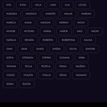
KYO
KYOU
LEILA
LIAM
LILA
LÚCÁS
MADOKA
MAGNUS
MAKOTO
MALAK
MARIAN
MARICA
MASA
MASUMI
MERIKH
MICHI
MINORI
MITSURU
MÁRIA
MÁRTA
NAO
NAOKI
NATÁLIA
RENÁTA
ROBERTA
ROBERTINA
SALMA
SAMI
SAVA
SHADI
SHEBA
SILVIA
SIMONE
SOFIA
STEFANÍA
STEFÁN
SUSANA
SÁRA
TATIANA
TECLA
TEOFILA
TONIA
VALÉRIA
VIGGÓ
VIOLETA
VITALIA
XÉNIA
YASAMIN
ÁDÁM
ÁGOTA