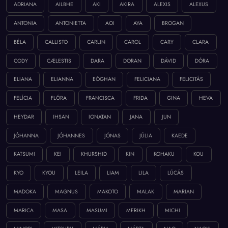
ADRIANA
AILBHE
AKI
AKIRA
ALEXIS
ALEXUS
ANTONIA
ANTONIETTA
AOI
AYA
BROGAN
BÉLA
CALLISTO
CARLIN
CAROL
CARY
CLARA
CODY
CÆLESTIS
DARA
DORAN
DÁVID
DÓRA
ELIANA
ELIANNA
EÓGHAN
FELICIANA
FELICITÁS
FELÍCIA
FLÓRA
FRANCISCA
FRIDA
GINA
HEVA
HEYDAR
IHSAN
IONATAN
JANA
JUN
JÓHANNA
JÓHANNES
JÓNAS
JÚLIA
KAEDE
KATSUMI
KEI
KHURSHID
KIN
KOHAKU
KOU
KYO
KYOU
LEILA
LIAM
LILA
LÚCÁS
MADOKA
MAGNUS
MAKOTO
MALAK
MARIAN
MARICA
MASA
MASUMI
MERIKH
MICHI