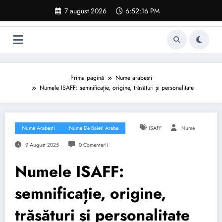
Sari
7 august 2026
6:52:17 PM
la
conținut
Prima pagină
Nume arabesti
Numele ISAFF: semnificație, origine, trăsături și personalitate
Nume Arabesti
Nume De Baieti Arabe
ISAFF
Nume
9 August 2025
0 Comentarii
Numele ISAFF:
semnificație, origine,
trăsături și personalitate