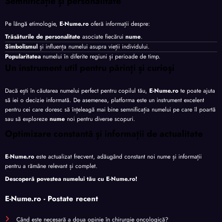
Semnificație și personalitate
Pe lângă etimologie,
E-Nume.ro
oferă informații despre:
Trăsăturile de personalitate
asociate fiecărui
nume
.
Simbolismul
și influența numelui asupra vieții individului.
Popularitatea
numelui în diferite regiuni și perioade de timp.
Un instrument util pentru părinți și curioși
Dacă ești în căutarea numelui perfect pentru copilul tău,
E-Nume.ro
te poate ajuta
să iei o decizie informată. De asemenea, platforma este un instrument excelent
pentru cei care doresc să înțeleagă mai bine semnificația numelui pe care îl poartă
sau să exploreze
nume
noi pentru diverse scopuri.
Optimizare constantă și informații de actualitate
E-Nume.ro
este actualizat frecvent, adăugând constant noi nume și informații
pentru a rămâne relevant și complet.
Descoperă povestea numelui tău cu
E-Nume.ro
!
E-Nume.ro - Postate recent
Când este necesară a doua opinie în chirurgie oncologică?