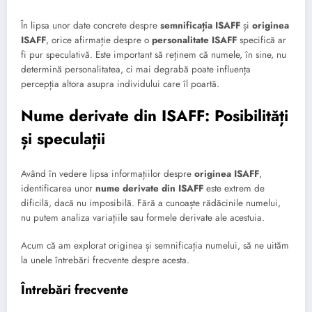
În lipsa unor date concrete despre
semnificația ISAFF
și
originea
ISAFF
, orice afirmație despre o
personalitate ISAFF
specifică ar
fi pur speculativă. Este important să reținem că numele, în sine, nu
determină personalitatea, ci mai degrabă poate influența
percepția altora asupra individului care îl poartă.
Nume derivate din ISAFF: Posibilități
și speculații
Având în vedere lipsa informațiilor despre
originea ISAFF
,
identificarea unor
nume derivate din ISAFF
este extrem de
dificilă, dacă nu imposibilă. Fără a cunoaște rădăcinile numelui,
nu putem analiza variațiile sau formele derivate ale acestuia.
Acum că am explorat originea și semnificația numelui, să ne uităm
la unele întrebări frecvente despre acesta.
Întrebări frecvente