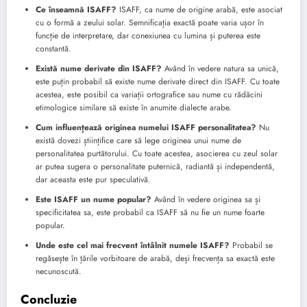
Ce înseamnă ISAFF?
ISAFF, ca nume de origine arabă, este asociat
cu o formă a zeului solar. Semnificația exactă poate varia ușor în
funcție de interpretare, dar conexiunea cu lumina și puterea este
constantă.
Există nume derivate din ISAFF?
Având în vedere natura sa unică,
este puțin probabil să existe nume derivate direct din ISAFF. Cu toate
acestea, este posibil ca variații ortografice sau nume cu rădăcini
etimologice similare să existe în anumite dialecte arabe.
Cum influențează originea numelui ISAFF personalitatea?
Nu
există dovezi științifice care să lege originea unui nume de
personalitatea purtătorului. Cu toate acestea, asocierea cu zeul solar
ar putea sugera o personalitate puternică, radiantă și independentă,
dar aceasta este pur speculativă.
Este ISAFF un nume popular?
Având în vedere originea sa și
specificitatea sa, este probabil ca ISAFF să nu fie un nume foarte
popular.
Unde este cel mai frecvent întâlnit numele ISAFF?
Probabil se
regăsește în țările vorbitoare de arabă, deși frecvența sa exactă este
necunoscută.
Concluzie