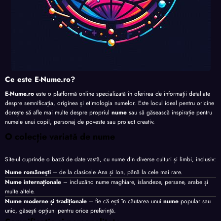
Ce este E-Nume.ro?
E-Nume.ro
este o platformă online specializată în oferirea de informații detaliate
despre semnificația, originea și etimologia numelor. Este locul ideal pentru oricine
dorește să afle mai multe despre propriul
nume
sau să găsească inspirație pentru
numele unui copil, personaj de poveste sau proiect creativ.
O colecție variată de nume
Site-ul cuprinde o bază de date vastă, cu nume din diverse culturi și limbi, inclusiv:
Nume românești
– de la clasicele Ana și Ion, până la cele mai rare.
Nume internaționale
– incluzând nume maghiare, islandeze, persane, arabe și
multe altele.
Nume moderne și tradiționale
– fie că ești în căutarea unui
nume
popular sau
unic, găsești opțiuni pentru orice preferință.