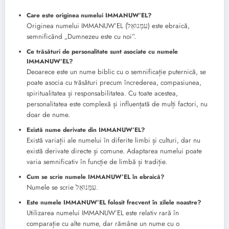
Care este originea numelui IMMANUW’EL?
Originea numelui IMMANUW’EL (עִמָּנוּאֵל) este ebraică,
semnificând „Dumnezeu este cu noi”.
Ce trăsături de personalitate sunt asociate cu numele
IMMANUW’EL?
Deoarece este un nume biblic cu o semnificație puternică, se
poate asocia cu trăsături precum încrederea, compasiunea,
spiritualitatea și responsabilitatea. Cu toate acestea,
personalitatea este complexă și influențată de mulți factori, nu
doar de nume.
Există nume derivate din IMMANUW’EL?
Există variații ale numelui în diferite limbi și culturi, dar nu
există derivate directe și comune. Adaptarea numelui poate
varia semnificativ în funcție de limbă și tradiție.
Cum se scrie numele IMMANUW’EL în ebraică?
Numele se scrie עִמָּנוּאֵל.
Este numele IMMANUW’EL folosit frecvent în zilele noastre?
Utilizarea numelui IMMANUW’EL este relativ rară în
comparație cu alte nume, dar rămâne un nume cu o