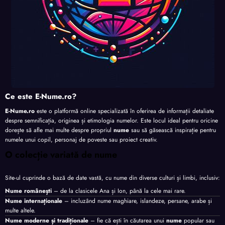
Ce este E-Nume.ro?
E-Nume.ro
este o platformă online specializată în oferirea de informații detaliate
despre semnificația, originea și etimologia numelor. Este locul ideal pentru oricine
dorește să afle mai multe despre propriul
nume
sau să găsească inspirație pentru
numele unui copil, personaj de poveste sau proiect creativ.
O colecție variată de nume
Site-ul cuprinde o bază de date vastă, cu nume din diverse culturi și limbi, inclusiv:
Nume românești
– de la clasicele Ana și Ion, până la cele mai rare.
Nume internaționale
– incluzând nume maghiare, islandeze, persane, arabe și
multe altele.
Nume moderne și tradiționale
– fie că ești în căutarea unui
nume
popular sau