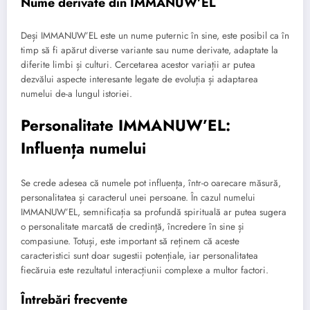
Nume derivate din IMMANUW’EL
Deși IMMANUW’EL este un nume puternic în sine, este posibil ca în
timp să fi apărut diverse variante sau nume derivate, adaptate la
diferite limbi și culturi. Cercetarea acestor variații ar putea
dezvălui aspecte interesante legate de evoluția și adaptarea
numelui de-a lungul istoriei.
Personalitate IMMANUW’EL:
Influența numelui
Se crede adesea că numele pot influența, într-o oarecare măsură,
personalitatea și caracterul unei persoane. În cazul numelui
IMMANUW’EL, semnificația sa profundă spirituală ar putea sugera
o personalitate marcată de credință, încredere în sine și
compasiune. Totuși, este important să reținem că aceste
caracteristici sunt doar sugestii potențiale, iar personalitatea
fiecăruia este rezultatul interacțiunii complexe a multor factori.
Întrebări frecvente