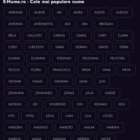
E-Nume.ro - Cele mai populare nume
ADRIANA
AILBHE
AKI
AKIRA
ALEXIS
ALEXUS
ANTONIA
ANTONIETTA
AOI
AYA
BROGAN
BÉLA
CALLISTO
CARLIN
CAROL
CARY
CLARA
CODY
CÆLESTIS
DARA
DORAN
DÁVID
DÓRA
ELIANA
ELIANNA
EÓGHAN
FELICIANA
FELICITÁS
FELÍCIA
FLÓRA
FRANCISCA
FRIDA
GINA
HEVA
HEYDAR
IHSAN
IONATAN
JANA
JUN
JÓHANNA
JÓHANNES
JÓNAS
JÚLIA
KAEDE
KATSUMI
KEI
KHURSHID
KIN
KOHAKU
KOU
KYO
KYOU
LEILA
LIAM
LILA
LÚCÁS
MADOKA
MAGNUS
MAKOTO
MALAK
MARIAN
MARICA
MASA
MASUMI
MERIKH
MICHI