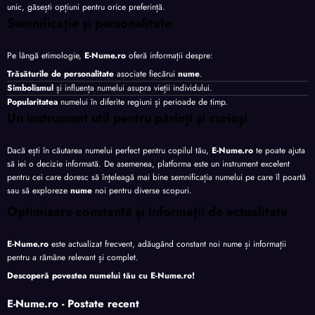
unic, găsești opțiuni pentru orice preferință.
Semnificație și personalitate
Pe lângă etimologie,
E-Nume.ro
oferă informații despre:
Trăsăturile de personalitate
asociate fiecărui
nume
.
Simbolismul
și influența numelui asupra vieții individului.
Popularitatea
numelui în diferite regiuni și perioade de timp.
Un instrument util pentru părinți și curioși
Dacă ești în căutarea numelui perfect pentru copilul tău,
E-Nume.ro
te poate ajuta
să iei o decizie informată. De asemenea, platforma este un instrument excelent
pentru cei care doresc să înțeleagă mai bine semnificația numelui pe care îl poartă
sau să exploreze
nume
noi pentru diverse scopuri.
Optimizare constantă și informații de actualitate
E-Nume.ro
este actualizat frecvent, adăugând constant noi nume și informații
pentru a rămâne relevant și complet.
Descoperă povestea numelui tău cu
E-Nume.ro
!
E-Nume.ro - Postate recent