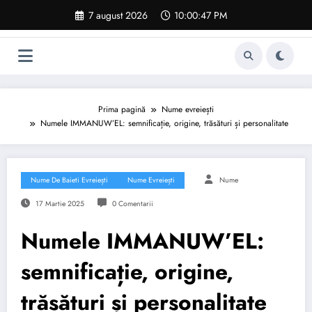
Sari
7 august 2026
10:00:48 PM
la
conținut
Prima pagină
Nume evreiești
Numele IMMANUW’EL: semnificație, origine, trăsături și personalitate
Nume De Baieti Evreiești
Nume Evreiești
Nume
17 Martie 2025
0 Comentarii
Numele IMMANUW’EL:
semnificație, origine,
trăsături și personalitate