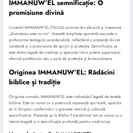
IMMANUW’EL semnificație: O
promisiune divină
Cuvântul IMMANUW’EL (עִמָּנוּאֵל) provine din ebraică și înseamnă
„Dumnezeu este cu noi”. Această simplitate aparentă ascunde o
profunzime teologică considerabilă, reflectând o prezență divină
constantă și o promisiune de sprijin și protecție. Semnificația sa
este strâns legată de credința și speranța într-o putere superioară,
oferind purtătorului său o aură de protecție și binecuvântare.
Originea IMMANUW’EL: Rădăcini
biblice și tradiție
Originea numelui IMMANUW’EL este indisolubil legată de textele
biblice. Este un nume cu o puternică rezonanță spirituală, apariția
sa în Scripturi conferindu-i o greutate istorică și culturală
semnificativă. Prezența sa în Biblie îl transformă într-un nume cu o
istorie bogată și o semnificație profundă pentru credincioși.