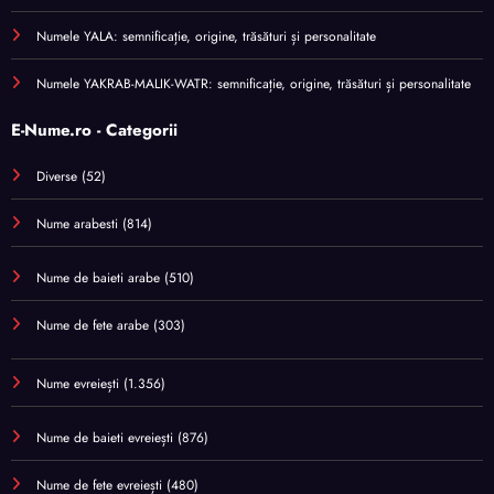
Numele YALA: semnificație, origine, trăsături și personalitate
Numele YAKRAB-MALIK-WATR: semnificație, origine, trăsături și personalitate
E-Nume.ro - Categorii
Diverse
(52)
Nume arabesti
(814)
Nume de baieti arabe
(510)
Nume de fete arabe
(303)
Nume evreiești
(1.356)
Nume de baieti evreiești
(876)
Nume de fete evreiești
(480)