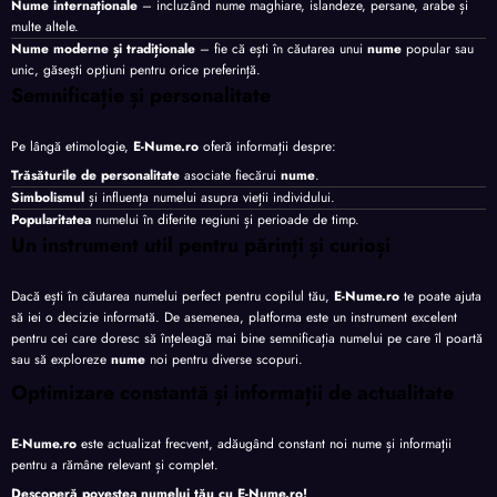
Nume internaționale
– incluzând nume maghiare, islandeze, persane, arabe și
multe altele.
Nume moderne și tradiționale
– fie că ești în căutarea unui
nume
popular sau
unic, găsești opțiuni pentru orice preferință.
Semnificație și personalitate
Pe lângă etimologie,
E-Nume.ro
oferă informații despre:
Trăsăturile de personalitate
asociate fiecărui
nume
.
Simbolismul
și influența numelui asupra vieții individului.
Popularitatea
numelui în diferite regiuni și perioade de timp.
Un instrument util pentru părinți și curioși
Dacă ești în căutarea numelui perfect pentru copilul tău,
E-Nume.ro
te poate ajuta
să iei o decizie informată. De asemenea, platforma este un instrument excelent
pentru cei care doresc să înțeleagă mai bine semnificația numelui pe care îl poartă
sau să exploreze
nume
noi pentru diverse scopuri.
Optimizare constantă și informații de actualitate
E-Nume.ro
este actualizat frecvent, adăugând constant noi nume și informații
pentru a rămâne relevant și complet.
Descoperă povestea numelui tău cu
E-Nume.ro
!