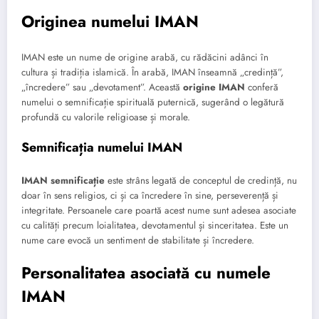
Originea numelui IMAN
IMAN este un nume de origine arabă, cu rădăcini adânci în
cultura și tradiția islamică. În arabă, IMAN înseamnă „credință”,
„încredere” sau „devotament”. Această
origine IMAN
conferă
numelui o semnificație spirituală puternică, sugerând o legătură
profundă cu valorile religioase și morale.
Semnificația numelui IMAN
IMAN semnificație
este strâns legată de conceptul de credință, nu
doar în sens religios, ci și ca încredere în sine, perseverență și
integritate. Persoanele care poartă acest nume sunt adesea asociate
cu calități precum loialitatea, devotamentul și sinceritatea. Este un
nume care evocă un sentiment de stabilitate și încredere.
Personalitatea asociată cu numele
IMAN