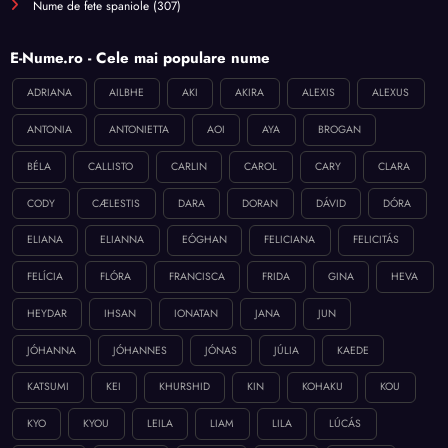
Nume de fete spaniole
(307)
E-Nume.ro - Cele mai populare nume
ADRIANA
AILBHE
AKI
AKIRA
ALEXIS
ALEXUS
ANTONIA
ANTONIETTA
AOI
AYA
BROGAN
BÉLA
CALLISTO
CARLIN
CAROL
CARY
CLARA
CODY
CÆLESTIS
DARA
DORAN
DÁVID
DÓRA
ELIANA
ELIANNA
EÓGHAN
FELICIANA
FELICITÁS
FELÍCIA
FLÓRA
FRANCISCA
FRIDA
GINA
HEVA
HEYDAR
IHSAN
IONATAN
JANA
JUN
JÓHANNA
JÓHANNES
JÓNAS
JÚLIA
KAEDE
KATSUMI
KEI
KHURSHID
KIN
KOHAKU
KOU
KYO
KYOU
LEILA
LIAM
LILA
LÚCÁS