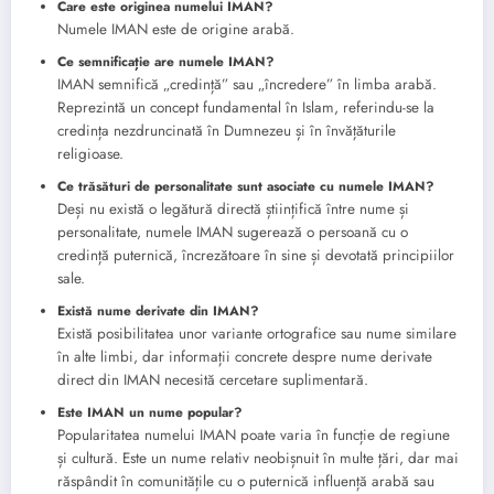
Care este originea numelui IMAN?
Numele IMAN este de origine arabă.
Ce semnificație are numele IMAN?
IMAN semnifică „credință” sau „încredere” în limba arabă.
Reprezintă un concept fundamental în Islam, referindu-se la
credința nezdruncinată în Dumnezeu și în învățăturile
religioase.
Ce trăsături de personalitate sunt asociate cu numele IMAN?
Deși nu există o legătură directă științifică între nume și
personalitate, numele IMAN sugerează o persoană cu o
credință puternică, încrezătoare în sine și devotată principiilor
sale.
Există nume derivate din IMAN?
Există posibilitatea unor variante ortografice sau nume similare
în alte limbi, dar informații concrete despre nume derivate
direct din IMAN necesită cercetare suplimentară.
Este IMAN un nume popular?
Popularitatea numelui IMAN poate varia în funcție de regiune
și cultură. Este un nume relativ neobișnuit în multe țări, dar mai
răspândit în comunitățile cu o puternică influență arabă sau