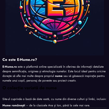
Ce este E-Nume.ro?
E-Nume.ro
este o platformă online specializată în oferirea de informații detaliate
despre semnificația, originea și etimologia numelor. Este locul ideal pentru oricine
dorește să afle mai multe despre propriul
nume
sau să găsească inspirație pentru
numele unui copil, personaj de poveste sau proiect creativ.
O colecție variată de nume
Site-ul cuprinde o bază de date vastă, cu nume din diverse culturi și limbi, inclusiv:
Nume românești
– de la clasicele Ana și Ion, până la cele mai rare.