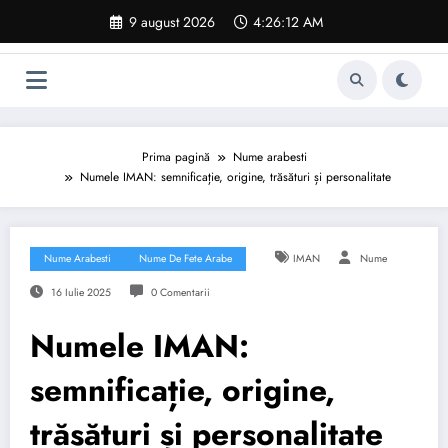
Sari
9 august 2026
4:26:13 AM
la
conținut
Prima pagină
Nume arabesti
Numele IMAN: semnificație, origine, trăsături și personalitate
Nume Arabesti
Nume De Fete Arabe
IMAN
Nume
16 Iulie 2025
0 Comentarii
Numele IMAN:
semnificație, origine,
trăsături și personalitate