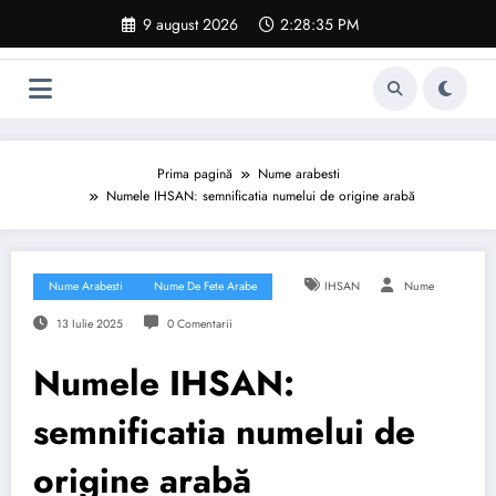
Sari
9 august 2026
2:28:36 PM
la
conținut
Prima pagină
Nume arabesti
Numele IHSAN: semnificatia numelui de origine arabă
Nume Arabesti
Nume De Fete Arabe
IHSAN
Nume
13 Iulie 2025
0 Comentarii
Numele IHSAN:
semnificatia numelui de
origine arabă