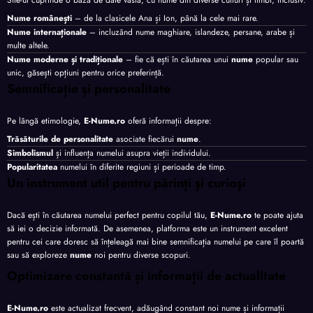
Nume românești
– de la clasicele Ana și Ion, până la cele mai rare.
Nume internaționale
– incluzând nume maghiare, islandeze, persane, arabe și
multe altele.
Nume moderne și tradiționale
– fie că ești în căutarea unui
nume
popular sau
unic, găsești opțiuni pentru orice preferință.
Semnificație și personalitate
Pe lângă etimologie,
E-Nume.ro
oferă informații despre:
Trăsăturile de personalitate
asociate fiecărui
nume
.
Simbolismul
și influența numelui asupra vieții individului.
Popularitatea
numelui în diferite regiuni și perioade de timp.
Un instrument util pentru părinți și curioși
Dacă ești în căutarea numelui perfect pentru copilul tău,
E-Nume.ro
te poate ajuta
să iei o decizie informată. De asemenea, platforma este un instrument excelent
pentru cei care doresc să înțeleagă mai bine semnificația numelui pe care îl poartă
sau să exploreze
nume
noi pentru diverse scopuri.
Optimizare constantă și informații de actualitate
E-Nume.ro
este actualizat frecvent, adăugând constant noi nume și informații