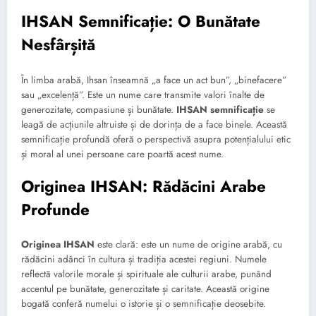
IHSAN Semnificație: O Bunătate
Nesfârșită
În limba arabă, Ihsan înseamnă „a face un act bun”, „binefacere”
sau „excelență”. Este un nume care transmite valori înalte de
generozitate, compasiune și bunătate.
IHSAN semnificație
se
leagă de acțiunile altruiste și de dorința de a face binele. Această
semnificație profundă oferă o perspectivă asupra potențialului etic
și moral al unei persoane care poartă acest nume.
Originea IHSAN: Rădăcini Arabe
Profunde
Originea IHSAN
este clară: este un nume de origine arabă, cu
rădăcini adânci în cultura și tradiția acestei regiuni. Numele
reflectă valorile morale și spirituale ale culturii arabe, punând
accentul pe bunătate, generozitate și caritate. Această origine
bogată conferă numelui o istorie și o semnificație deosebite.