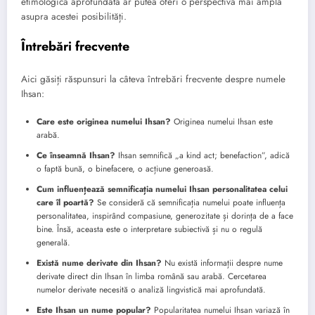
etimologică aprofundată ar putea oferi o perspectivă mai amplă
asupra acestei posibilități.
Întrebări frecvente
Aici găsiți răspunsuri la câteva întrebări frecvente despre numele
Ihsan:
Care este originea numelui Ihsan?
Originea numelui Ihsan este
arabă.
Ce înseamnă Ihsan?
Ihsan semnifică „a kind act; benefaction”, adică
o faptă bună, o binefacere, o acțiune generoasă.
Cum influențează semnificația numelui Ihsan personalitatea celui
care îl poartă?
Se consideră că semnificația numelui poate influența
personalitatea, inspirând compasiune, generozitate și dorința de a face
bine. Însă, aceasta este o interpretare subiectivă și nu o regulă
generală.
Există nume derivate din Ihsan?
Nu există informații despre nume
derivate direct din Ihsan în limba română sau arabă. Cercetarea
numelor derivate necesită o analiză lingvistică mai aprofundată.
Este Ihsan un nume popular?
Popularitatea numelui Ihsan variază în