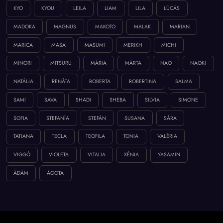
KYO
KYOU
LEILA
LIAM
LILA
LÚCÁS
MADOKA
MAGNUS
MAKOTO
MALAK
MARIAN
MARICA
MASA
MASUMI
MERIKH
MICHI
MINORI
MITSURU
MÁRIA
MÁRTA
NAO
NAOKI
NATÁLIA
RENÁTA
ROBERTA
ROBERTINA
SALMA
SAMI
SAVA
SHADI
SHEBA
SILVIA
SIMONE
SOFIA
STEFANÍA
STEFÁN
SUSANA
SÁRA
TATIANA
TECLA
TEOFILA
TONIA
VALÉRIA
VIGGÓ
VIOLETA
VITALIA
XÉNIA
YASAMIN
ÁDÁM
ÁGOTA