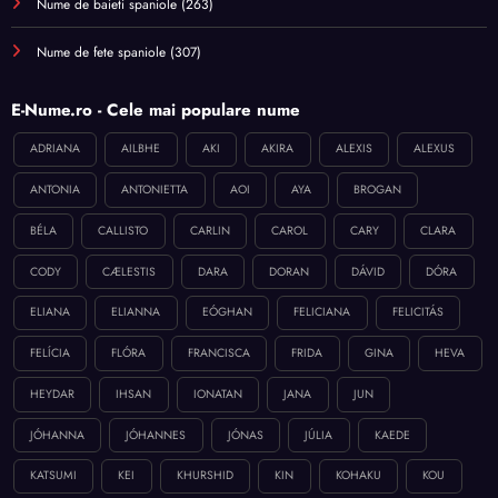
Nume de baieti spaniole
(263)
Nume de fete spaniole
(307)
E-Nume.ro - Cele mai populare nume
ADRIANA
AILBHE
AKI
AKIRA
ALEXIS
ALEXUS
ANTONIA
ANTONIETTA
AOI
AYA
BROGAN
BÉLA
CALLISTO
CARLIN
CAROL
CARY
CLARA
CODY
CÆLESTIS
DARA
DORAN
DÁVID
DÓRA
ELIANA
ELIANNA
EÓGHAN
FELICIANA
FELICITÁS
FELÍCIA
FLÓRA
FRANCISCA
FRIDA
GINA
HEVA
HEYDAR
IHSAN
IONATAN
JANA
JUN
JÓHANNA
JÓHANNES
JÓNAS
JÚLIA
KAEDE
KATSUMI
KEI
KHURSHID
KIN
KOHAKU
KOU