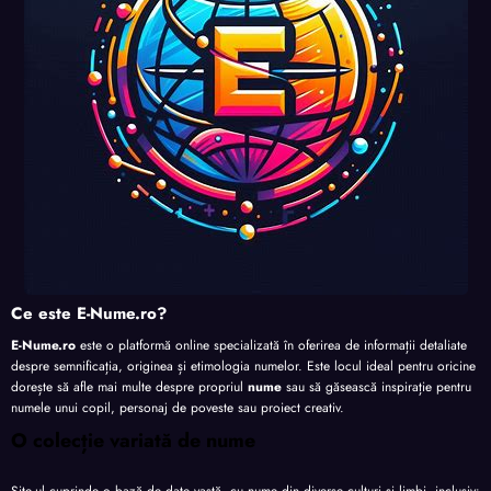
te
te
te
Ce este E-Nume.ro?
E-Nume.ro
este o platformă online specializată în oferirea de informații detaliate
despre semnificația, originea și etimologia numelor. Este locul ideal pentru oricine
dorește să afle mai multe despre propriul
nume
sau să găsească inspirație pentru
numele unui copil, personaj de poveste sau proiect creativ.
O colecție variată de nume
Site-ul cuprinde o bază de date vastă, cu nume din diverse culturi și limbi, inclusiv: