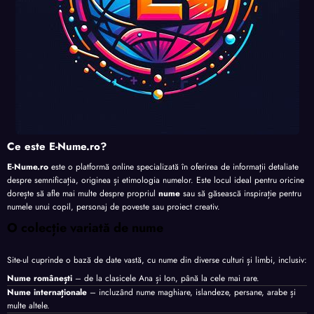
Ce este E-Nume.ro?
E-Nume.ro
este o platformă online specializată în oferirea de informații detaliate
despre semnificația, originea și etimologia numelor. Este locul ideal pentru oricine
dorește să afle mai multe despre propriul
nume
sau să găsească inspirație pentru
numele unui copil, personaj de poveste sau proiect creativ.
O colecție variată de nume
Site-ul cuprinde o bază de date vastă, cu nume din diverse culturi și limbi, inclusiv:
Nume românești
– de la clasicele Ana și Ion, până la cele mai rare.
Nume internaționale
– incluzând nume maghiare, islandeze, persane, arabe și
multe altele.