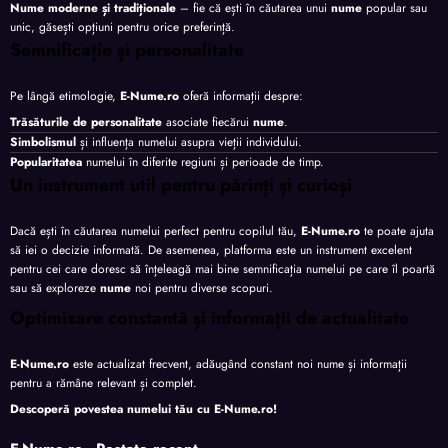
Nume moderne și tradiționale
– fie că ești în căutarea unui
nume
popular sau
unic, găsești opțiuni pentru orice preferință.
Semnificație și personalitate
Pe lângă etimologie,
E-Nume.ro
oferă informații despre:
Trăsăturile de personalitate
asociate fiecărui
nume
.
Simbolismul
și influența numelui asupra vieții individului.
Popularitatea
numelui în diferite regiuni și perioade de timp.
Un instrument util pentru părinți și curioși
Dacă ești în căutarea numelui perfect pentru copilul tău,
E-Nume.ro
te poate ajuta
să iei o decizie informată. De asemenea, platforma este un instrument excelent
pentru cei care doresc să înțeleagă mai bine semnificația numelui pe care îl poartă
sau să exploreze
nume
noi pentru diverse scopuri.
Optimizare constantă și informații de actualitate
E-Nume.ro
este actualizat frecvent, adăugând constant noi nume și informații
pentru a rămâne relevant și complet.
Descoperă povestea numelui tău cu
E-Nume.ro
!