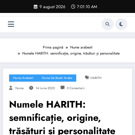
Sari
9 august 2026
7:01:11 AM
la
conținut
Prima pagină
Nume arabesti
Numele HARITH: semnificație, origine, trăsături și personalitate
Nume Arabesti
Nume De Baieti Arabe
HARITH
Nume
14 Iunie 2025
0 Comentarii
Numele HARITH:
semnificație, origine,
trăsături și personalitate