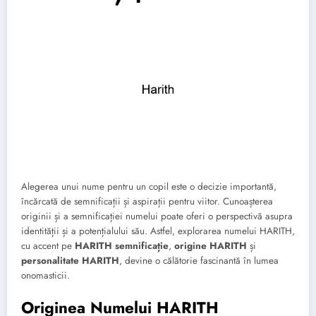
Alegerea unui nume pentru un copil este o decizie importantă,
încărcată de semnificații și aspirații pentru viitor. Cunoașterea
originii și a semnificației numelui poate oferi o perspectivă asupra
identității și a potențialului său. Astfel, explorarea numelui HARITH,
cu accent pe
HARITH semnificație
,
origine HARITH
și
personalitate HARITH
, devine o călătorie fascinantă în lumea
onomasticii.
Originea Numelui HARITH