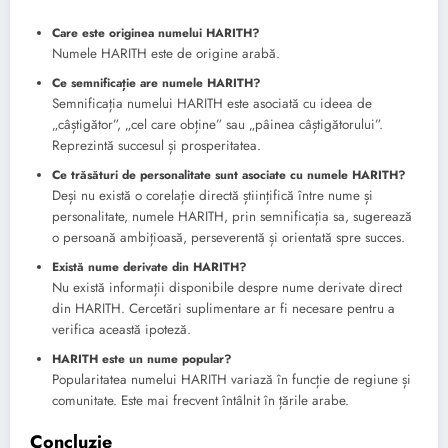
Care este originea numelui HARITH?
Numele HARITH este de origine arabă.
Ce semnificație are numele HARITH?
Semnificația numelui HARITH este asociată cu ideea de
„câștigător”, „cel care obține” sau „pâinea câștigătorului”.
Reprezintă succesul și prosperitatea.
Ce trăsături de personalitate sunt asociate cu numele HARITH?
Deși nu există o corelație directă științifică între nume și
personalitate, numele HARITH, prin semnificația sa, sugerează
o persoană ambițioasă, perseverentă și orientată spre succes.
Există nume derivate din HARITH?
Nu există informații disponibile despre nume derivate direct
din HARITH. Cercetări suplimentare ar fi necesare pentru a
verifica această ipoteză.
HARITH este un nume popular?
Popularitatea numelui HARITH variază în funcție de regiune și
comunitate. Este mai frecvent întâlnit în țările arabe.
Concluzie