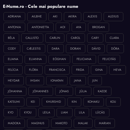
E-Nume.ro - Cele mai populare nume
ADRIANA
AILBHE
AKI
AKIRA
ALEXIS
ALEXUS
ANTONIA
ANTONIETTA
AOI
AYA
BROGAN
BÉLA
CALLISTO
CARLIN
CAROL
CARY
CLARA
CODY
CÆLESTIS
DARA
DORAN
DÁVID
DÓRA
ELIANA
ELIANNA
EÓGHAN
FELICIANA
FELICITÁS
FELÍCIA
FLÓRA
FRANCISCA
FRIDA
GINA
HEVA
HEYDAR
IHSAN
IONATAN
JANA
JUN
JÓHANNA
JÓHANNES
JÓNAS
JÚLIA
KAEDE
KATSUMI
KEI
KHURSHID
KIN
KOHAKU
KOU
KYO
KYOU
LEILA
LIAM
LILA
LÚCÁS
MADOKA
MAGNUS
MAKOTO
MALAK
MARIAN