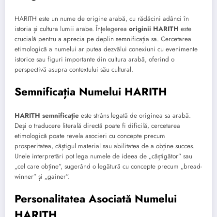
HARITH este un nume de origine arabă, cu rădăcini adânci în
istoria și cultura lumii arabe. Înțelegerea
originii HARITH
este
crucială pentru a aprecia pe deplin semnificația sa. Cercetarea
etimologică a numelui ar putea dezvălui conexiuni cu evenimente
istorice sau figuri importante din cultura arabă, oferind o
perspectivă asupra contextului său cultural.
Semnificația Numelui HARITH
HARITH semnificație
este strâns legată de originea sa arabă.
Deși o traducere literală directă poate fi dificilă, cercetarea
etimologică poate revela asocieri cu concepte precum
prosperitatea, câștigul material sau abilitatea de a obține succes.
Unele interpretări pot lega numele de ideea de „câștigător” sau
„cel care obține”, sugerând o legătură cu concepte precum „bread-
winner” și „gainer”.
Personalitatea Asociată Numelui
HARITH