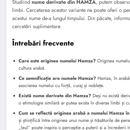
Studiind
nume derivate din HAMZA
, putem observa 
limbi. Cercetarea acestor variante ne poate oferi o pe
acestui nume de-a lungul timpului. Din păcate, informaț
cercetări suplimentare.
Întrebări frecvente
Care este originea numelui Hamza?
Originea numelui 
cultura arabă.
Ce semnificație are numele Hamza?
Hamza, în arabă,
asocierea numelui cu forță, curaj și noblețe.
Există nume derivate din Hamza?
Deși nu există deri
o etimologie similară ar putea exista în diverse limbi și 
Cum se reflectă originea arabă a numelui Hamza în 
și științifică între originea unui nume și trăsăturile de pe
„leul” poate inspira o percepție a puterii și a încrederii î