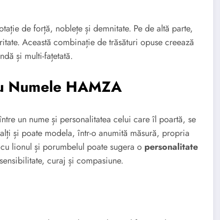
ie de forță, noblețe și demnitate. Pe de altă parte,
itate. Această combinație de trăsături opuse creează
dă și multi-fațetată.
 cu Numele HAMZA
 între un nume și personalitatea celui care îl poartă, se
alți și poate modela, într-o anumită măsură, propria
cu lionul și porumbelul poate sugera o
personalitate
 sensibilitate, curaj și compasiune.