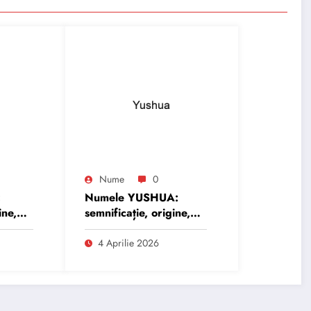
Nume
0
:
Numele YUSHUA:
ine,
semnificație, origine,
trăsături și
personalitate
4 Aprilie 2026