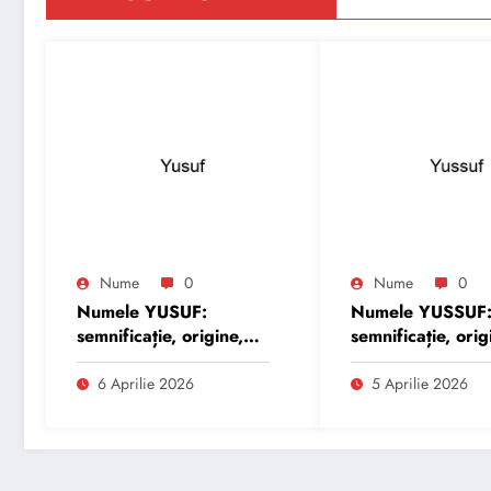
Nume
0
Nume
0
Numele YUSUF:
Numele YUSSUF
semnificație, origine,
semnificație, orig
trăsături și
trăsături și
personalitate
personalitate
6 Aprilie 2026
5 Aprilie 2026