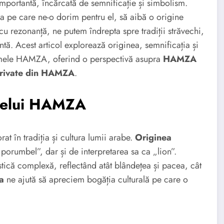
mportantă, încărcată de semnificație și simbolism.
a pe care ne-o dorim pentru el, să aibă o origine
cu rezonanță, ne putem îndrepta spre tradiții străvechi,
 Acest articol explorează originea, semnificația și
numele HAMZA, oferind o perspectivă asupra
HAMZA
rivate din HAMZA
.
umelui HAMZA
 în tradiția și cultura lumii arabe.
Originea
orumbel”, dar și de interpretarea sa ca „lion”.
tică complexă, reflectând atât blândețea și pacea, cât
a
ne ajută să apreciem bogăția culturală pe care o