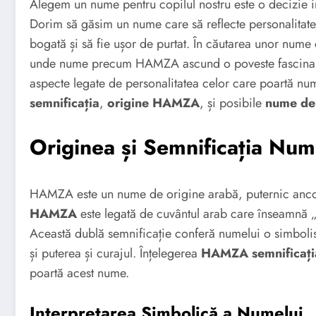
Alegem un nume pentru copilul nostru este o decizie i
Dorim să găsim un nume care să reflecte personalitate
bogată și să fie ușor de purtat. În căutarea unor nume 
unde nume precum HAMZA ascund o poveste fascinantă.
aspecte legate de personalitatea celor care poartă 
semnificația
,
origine HAMZA
, și posibile
nume de
Originea și Semnificația N
HAMZA este un nume de origine arabă, puternic ancorat
HAMZA
este legată de cuvântul arab care înseamnă „p
Această dublă semnificație conferă numelui o simbolis
și puterea și curajul. Înțelegerea
HAMZA semnificați
poartă acest nume.
Interpretarea Simbolică a Numelui