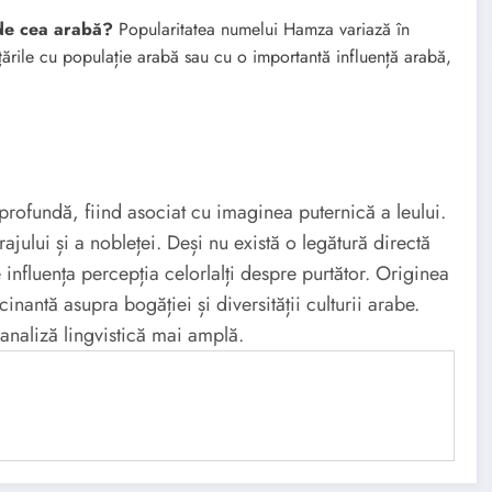
 de cea arabă?
Popularitatea numelui Hamza variază în
n țările cu populație arabă sau cu o importantă influență arabă,
ofundă, fiind asociat cu imaginea puternică a leului.
ajului și a nobleței. Deși nu există o legătură directă
 influența percepția celorlalți despre purtător. Originea
nantă asupra bogăției și diversității culturii arabe.
naliză lingvistică mai amplă.