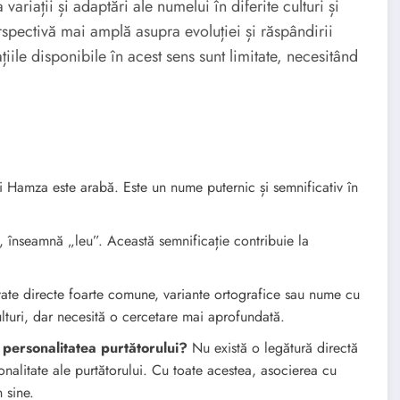
variații și adaptări ale numelui în diferite culturi și
rspectivă mai amplă asupra evoluției și răspândirii
iile disponibile în acest sens sunt limitate, necesitând
Hamza este arabă. Este un nume puternic și semnificativ în
 înseamnă „leu”. Această semnificație contribuie la
vate directe foarte comune, variante ortografice sau nume cu
culturi, dar necesită o cercetare mai aprofundată.
personalitatea purtătorului?
Nu există o legătură directă
rsonalitate ale purtătorului. Cu toate acestea, asocierea cu
n sine.