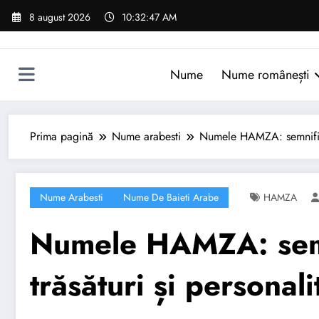
Sari
8 august 2026
10:32:48 AM
la
conținut
Nume
Nume românești
Prima pagină
Nume arabesti
Numele HAMZA: semnificați
Nume Arabesti
Nume De Baieti Arabe
HAMZA
Numele HAMZA: semni
trăsături și personali