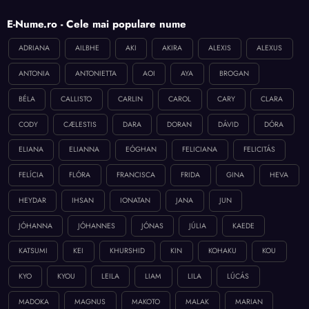
E-Nume.ro - Cele mai populare nume
ADRIANA
AILBHE
AKI
AKIRA
ALEXIS
ALEXUS
ANTONIA
ANTONIETTA
AOI
AYA
BROGAN
BÉLA
CALLISTO
CARLIN
CAROL
CARY
CLARA
CODY
CÆLESTIS
DARA
DORAN
DÁVID
DÓRA
ELIANA
ELIANNA
EÓGHAN
FELICIANA
FELICITÁS
FELÍCIA
FLÓRA
FRANCISCA
FRIDA
GINA
HEVA
HEYDAR
IHSAN
IONATAN
JANA
JUN
JÓHANNA
JÓHANNES
JÓNAS
JÚLIA
KAEDE
KATSUMI
KEI
KHURSHID
KIN
KOHAKU
KOU
KYO
KYOU
LEILA
LIAM
LILA
LÚCÁS
MADOKA
MAGNUS
MAKOTO
MALAK
MARIAN