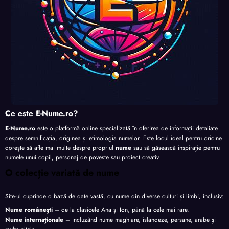
Ce este E-Nume.ro?
E-Nume.ro
este o platformă online specializată în oferirea de informații detaliate
despre semnificația, originea și etimologia numelor. Este locul ideal pentru oricine
dorește să afle mai multe despre propriul
nume
sau să găsească inspirație pentru
numele unui copil, personaj de poveste sau proiect creativ.
O colecție variată de nume
Site-ul cuprinde o bază de date vastă, cu nume din diverse culturi și limbi, inclusiv:
Nume românești
– de la clasicele Ana și Ion, până la cele mai rare.
Nume internaționale
– incluzând nume maghiare, islandeze, persane, arabe și