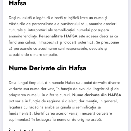
Hafsa
Deși nu există o legătură directă științifică între un nume și
trăsăturile de personalitate ale purtătorului său, anumite asocieri
culturale și interpretări ale semnificației numelui pot sugera
anumite tendințe.
Personalitate HAFSA
este adesea descrisă ca
fiind una calmă, introspectivă și totodată puternică. Se presupune
că persoanele cu acest nume sunt responsabile, devotate și
capabile de o mare empatie.
Nume Derivate din Hafsa
De-a lungul timpului, din numele Hafsa s-au putut dezvolta diverse
variante sau nume derivate, în funcție de evoluția lingvistică și de
adaptarea numelui în diferite culturi.
Nume derivate din HAFSA
pot varia în funcție de regiune și dialect, dar mențin, în general,
legătura cu rădăcina arabă originală și semnificația sa
fundamentală. Identificarea acestor variații necesită cercetare
suplimentară în lexicografia numelor de origine arabă.