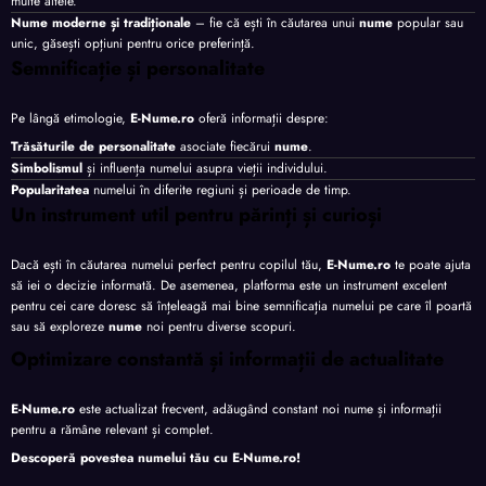
multe altele.
Nume moderne și tradiționale
– fie că ești în căutarea unui
nume
popular sau
unic, găsești opțiuni pentru orice preferință.
Semnificație și personalitate
Pe lângă etimologie,
E-Nume.ro
oferă informații despre:
Trăsăturile de personalitate
asociate fiecărui
nume
.
Simbolismul
și influența numelui asupra vieții individului.
Popularitatea
numelui în diferite regiuni și perioade de timp.
Un instrument util pentru părinți și curioși
Dacă ești în căutarea numelui perfect pentru copilul tău,
E-Nume.ro
te poate ajuta
să iei o decizie informată. De asemenea, platforma este un instrument excelent
pentru cei care doresc să înțeleagă mai bine semnificația numelui pe care îl poartă
sau să exploreze
nume
noi pentru diverse scopuri.
Optimizare constantă și informații de actualitate
E-Nume.ro
este actualizat frecvent, adăugând constant noi nume și informații
pentru a rămâne relevant și complet.
Descoperă povestea numelui tău cu
E-Nume.ro
!