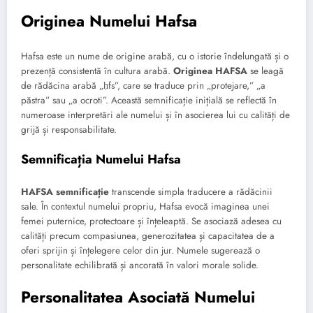
Originea Numelui Hafsa
Hafsa este un nume de origine arabă, cu o istorie îndelungată și o
prezență consistentă în cultura arabă.
Originea HAFSA
se leagă
de rădăcina arabă „ḥfs”, care se traduce prin „protejare,” „a
păstra” sau „a ocroti”. Această semnificație inițială se reflectă în
numeroase interpretări ale numelui și în asocierea lui cu calități de
grijă și responsabilitate.
Semnificația Numelui Hafsa
HAFSA semnificație
transcende simpla traducere a rădăcinii
sale. În contextul numelui propriu, Hafsa evocă imaginea unei
femei puternice, protectoare și înțeleaptă. Se asociază adesea cu
calități precum compasiunea, generozitatea și capacitatea de a
oferi sprijin și înțelegere celor din jur. Numele sugerează o
personalitate echilibrată și ancorată în valori morale solide.
Personalitatea Asociată Numelui