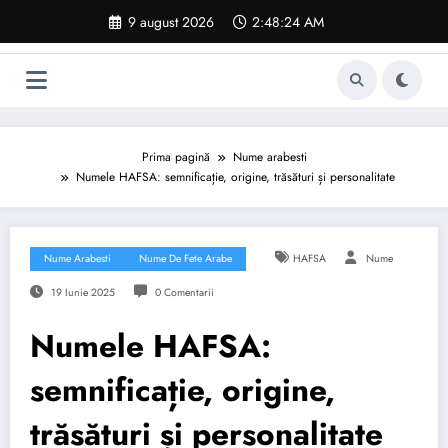
Sari
9 august 2026
2:48:25 AM
la
conținut
Prima pagină
Nume arabesti
Numele HAFSA: semnificație, origine, trăsături și personalitate
Nume Arabesti
Nume De Fete Arabe
HAFSA
Nume
19 Iunie 2025
0 Comentarii
Numele HAFSA:
semnificație, origine,
trăsături și personalitate