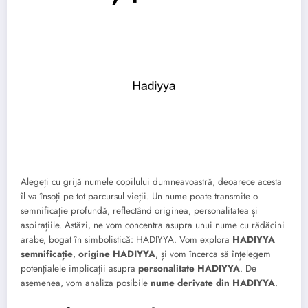
Alegeți cu grijă numele copilului dumneavoastră, deoarece acesta
îl va însoți pe tot parcursul vieții. Un nume poate transmite o
semnificație profundă, reflectând originea, personalitatea și
aspirațiile. Astăzi, ne vom concentra asupra unui nume cu rădăcini
arabe, bogat în simbolistică: HADIYYA. Vom explora
HADIYYA
semnificație
,
origine HADIYYA
, și vom încerca să înțelegem
potențialele implicații asupra
personalitate HADIYYA
. De
asemenea, vom analiza posibile
nume derivate din HADIYYA
.