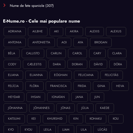
Nume de fete spaniole
(307)
E-Nume.ro - Cele mai populare nume
ADRIANA
AILBHE
AKI
AKIRA
ALEXIS
ALEXUS
ANTONIA
ANTONIETTA
AOI
AYA
BROGAN
BÉLA
CALLISTO
CARLIN
CAROL
CARY
CLARA
CODY
CÆLESTIS
DARA
DORAN
DÁVID
DÓRA
ELIANA
ELIANNA
EÓGHAN
FELICIANA
FELICITÁS
FELÍCIA
FLÓRA
FRANCISCA
FRIDA
GINA
HEVA
HEYDAR
IHSAN
IONATAN
JANA
JUN
JÓHANNA
JÓHANNES
JÓNAS
JÚLIA
KAEDE
KATSUMI
KEI
KHURSHID
KIN
KOHAKU
KOU
KYO
KYOU
LEILA
LIAM
LILA
LÚCÁS