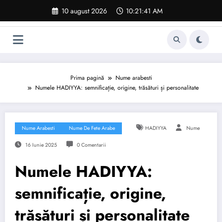
Sari
10 august 2026
10:21:42 AM
la
conținut
Prima pagină
Nume arabesti
Numele HADIYYA: semnificație, origine, trăsături și personalitate
Nume Arabesti
Nume De Fete Arabe
HADIYYA
Nume
16 Iunie 2025
0 Comentarii
Numele HADIYYA:
semnificație, origine,
trăsături și personalitate