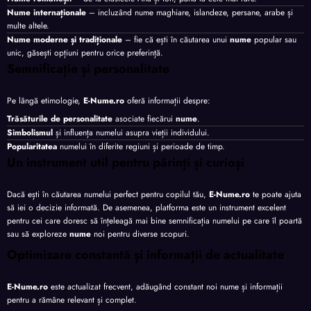
Nume internaționale
– incluzând nume maghiare, islandeze, persane, arabe și
multe altele.
Nume moderne și tradiționale
– fie că ești în căutarea unui
nume
popular sau
unic, găsești opțiuni pentru orice preferință.
Semnificație și personalitate
Pe lângă etimologie,
E-Nume.ro
oferă informații despre:
Trăsăturile de personalitate
asociate fiecărui
nume
.
Simbolismul
și influența numelui asupra vieții individului.
Popularitatea
numelui în diferite regiuni și perioade de timp.
Un instrument util pentru părinți și curioși
Dacă ești în căutarea numelui perfect pentru copilul tău,
E-Nume.ro
te poate ajuta
să iei o decizie informată. De asemenea, platforma este un instrument excelent
pentru cei care doresc să înțeleagă mai bine semnificația numelui pe care îl poartă
sau să exploreze
nume
noi pentru diverse scopuri.
Optimizare constantă și informații de actualitate
E-Nume.ro
este actualizat frecvent, adăugând constant noi nume și informații
pentru a rămâne relevant și complet.