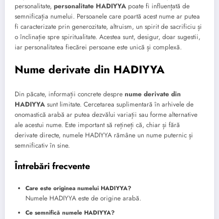
personalitate,
personalitate HADIYYA
poate fi influențată de
semnificația numelui. Persoanele care poartă acest nume ar putea
fi caracterizate prin generozitate, altruism, un spirit de sacrificiu și
o înclinație spre spiritualitate. Acestea sunt, desigur, doar sugestii,
iar personalitatea fiecărei persoane este unică și complexă.
Nume derivate din HADIYYA
Din păcate, informații concrete despre
nume derivate din
HADIYYA
sunt limitate. Cercetarea suplimentară în arhivele de
onomastică arabă ar putea dezvălui variații sau forme alternative
ale acestui nume. Este important să rețineți că, chiar și fără
derivate directe, numele HADIYYA rămâne un nume puternic și
semnificativ în sine.
Întrebări frecvente
Care este originea numelui HADIYYA?
Numele HADIYYA este de origine arabă.
Ce semnifică numele HADIYYA?