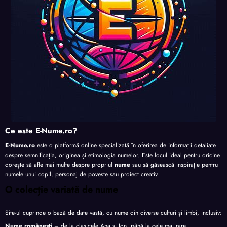
Ce este E-Nume.ro?
E-Nume.ro
este o platformă online specializată în oferirea de informații detaliate
despre semnificația, originea și etimologia numelor. Este locul ideal pentru oricine
dorește să afle mai multe despre propriul
nume
sau să găsească inspirație pentru
numele unui copil, personaj de poveste sau proiect creativ.
O colecție variată de nume
Site-ul cuprinde o bază de date vastă, cu nume din diverse culturi și limbi, inclusiv:
Nume românești
– de la clasicele Ana și Ion, până la cele mai rare.