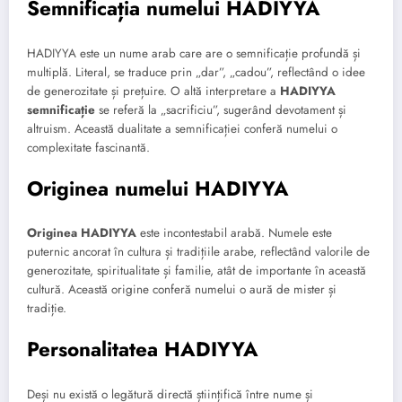
Semnificația numelui HADIYYA
HADIYYA este un nume arab care are o semnificație profundă și
multiplă. Literal, se traduce prin „dar”, „cadou”, reflectând o idee
de generozitate și prețuire. O altă interpretare a
HADIYYA
semnificație
se referă la „sacrificiu”, sugerând devotament și
altruism. Această dualitate a semnificației conferă numelui o
complexitate fascinantă.
Originea numelui HADIYYA
Originea HADIYYA
este incontestabil arabă. Numele este
puternic ancorat în cultura și tradițiile arabe, reflectând valorile de
generozitate, spiritualitate și familie, atât de importante în această
cultură. Această origine conferă numelui o aură de mister și
tradiție.
Personalitatea HADIYYA
Deși nu există o legătură directă științifică între nume și