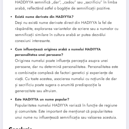
HADDIYYA semnifică „dar”, „cadou” sau „sacrificiu” în limba
arabă, reflectând astfel o bogăție de semnificații pozitive.
Există nume derivate din HADIYYA?
Deși nu există nume derivate direct din HADIYYA la fel de
răspândite, explorarea variantelor de scriere sau a numelor cu
semnificații similare în cultura arabă ar putea dezvălui
conexiuni interesante.
Cum influențează originea arabă a numelui HADIYYA
personalitatea unei persoane?
Originea numelui poate influența percepția asupra unei
persoane, dar nu determină personalitatea. Personalitatea este
o combinație complexă de factori genetici și experiențe de
viață. Cu toate acestea, asocierea numelui cu noțiunile de dar
și sacrificiu poate sugera o anumită predispoziție la
generozitate sau altruism.
Este HADIYYA un nume popular?
Popularitatea numelui HADIYYA variază în funcție de regiune
și comunitate. Este important de menționat că popularitatea
unui nume nu influențează semnificația sau valoarea acestuia.