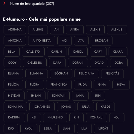
Nume de fete spaniole
(307)
E-Nume.ro - Cele mai populare nume
ADRIANA
AILBHE
AKI
AKIRA
ALEXIS
ALEXUS
ANTONIA
ANTONIETTA
AOI
AYA
BROGAN
BÉLA
CALLISTO
CARLIN
CAROL
CARY
CLARA
CODY
CÆLESTIS
DARA
DORAN
DÁVID
DÓRA
ELIANA
ELIANNA
EÓGHAN
FELICIANA
FELICITÁS
FELÍCIA
FLÓRA
FRANCISCA
FRIDA
GINA
HEVA
HEYDAR
IHSAN
IONATAN
JANA
JUN
JÓHANNA
JÓHANNES
JÓNAS
JÚLIA
KAEDE
KATSUMI
KEI
KHURSHID
KIN
KOHAKU
KOU
KYO
KYOU
LEILA
LIAM
LILA
LÚCÁS