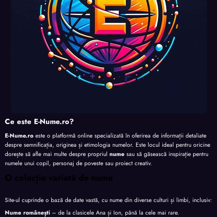
Ce este E-Nume.ro?
E-Nume.ro
este o platformă online specializată în oferirea de informații detaliate
despre semnificația, originea și etimologia numelor. Este locul ideal pentru oricine
dorește să afle mai multe despre propriul
nume
sau să găsească inspirație pentru
numele unui copil, personaj de poveste sau proiect creativ.
O colecție variată de nume
Site-ul cuprinde o bază de date vastă, cu nume din diverse culturi și limbi, inclusiv:
Nume românești
– de la clasicele Ana și Ion, până la cele mai rare.