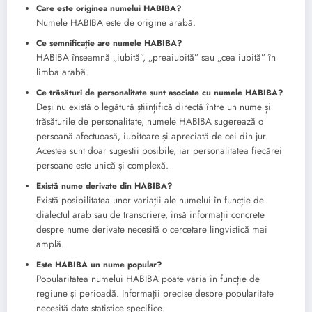
Care este originea numelui HABIBA?
Numele HABIBA este de origine arabă.
Ce semnificație are numele HABIBA?
HABIBA înseamnă „iubită”, „preaiubită” sau „cea iubită” în
limba arabă.
Ce trăsături de personalitate sunt asociate cu numele HABIBA?
Deși nu există o legătură științifică directă între un nume și
trăsăturile de personalitate, numele HABIBA sugerează o
persoană afectuoasă, iubitoare și apreciată de cei din jur.
Acestea sunt doar sugestii posibile, iar personalitatea fiecărei
persoane este unică și complexă.
Există nume derivate din HABIBA?
Există posibilitatea unor variații ale numelui în funcție de
dialectul arab sau de transcriere, însă informații concrete
despre nume derivate necesită o cercetare lingvistică mai
amplă.
Este HABIBA un nume popular?
Popularitatea numelui HABIBA poate varia în funcție de
regiune și perioadă. Informații precise despre popularitate
necesită date statistice specifice.