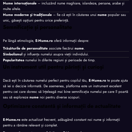
Nume internaționale
– incluzând nume maghiare, islandeze, persane, arabe și
multe altele.
Nume moderne și tradiționale
– fie că ești în căutarea unui
nume
popular sau
unic, găsești opțiuni pentru orice preferință.
Semnificație și personalitate
Pe lângă etimologie,
E-Nume.ro
oferă informații despre:
Trăsăturile de personalitate
asociate fiecărui
nume
.
Simbolismul
și influența numelui asupra vieții individului.
Popularitatea
numelui în diferite regiuni și perioade de timp.
Un instrument util pentru părinți și curioși
Dacă ești în căutarea numelui perfect pentru copilul tău,
E-Nume.ro
te poate ajuta
să iei o decizie informată. De asemenea, platforma este un instrument excelent
pentru cei care doresc să înțeleagă mai bine semnificația numelui pe care îl poartă
sau să exploreze
nume
noi pentru diverse scopuri.
Optimizare constantă și informații de actualitate
E-Nume.ro
este actualizat frecvent, adăugând constant noi nume și informații
pentru a rămâne relevant și complet.