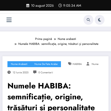
Sari
10 august 2026
9:05:35 AM
la
conținut
Prima pagină
Nume arabesti
Numele HABIBA: semnificație, origine, trăsături și personalitate
Nume Arabesti
Nume De Fete Arabe
HABIBA
Nume
12 Iunie 2025
0 Comentarii
Numele HABIBA:
semnificație, origine,
trăsături și personalitate