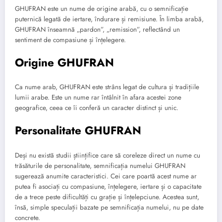
GHUFRAN este un nume de origine arabă, cu o semnificație
puternică legată de iertare, îndurare și remisiune. În limba arabă,
GHUFRAN înseamnă „pardon”, „remission”, reflectând un
sentiment de compasiune și înțelegere.
Origine GHUFRAN
Ca nume arab, GHUFRAN este strâns legat de cultura și tradițiile
lumii arabe. Este un nume rar întâlnit în afara acestei zone
geografice, ceea ce îi conferă un caracter distinct și unic.
Personalitate GHUFRAN
Deși nu există studii științifice care să coreleze direct un nume cu
trăsăturile de personalitate, semnificația numelui GHUFRAN
sugerează anumite caracteristici. Cei care poartă acest nume ar
putea fi asociați cu compasiune, înțelegere, iertare și o capacitate
de a trece peste dificultăți cu grație și înțelepciune. Acestea sunt,
însă, simple speculații bazate pe semnificația numelui, nu pe date
concrete.