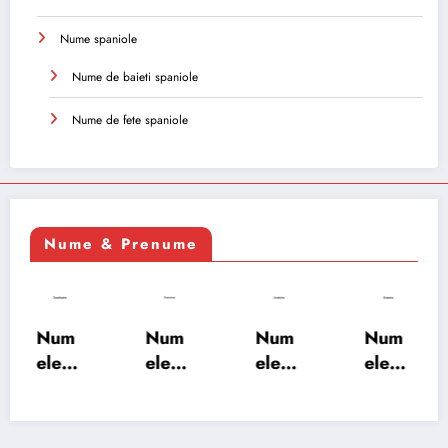
Nume spaniole
Nume de baieti spaniole
Nume de fete spaniole
Nume & Prenume
Num
Num
Num
Num
ele
ele
ele
ele
XSAY
URV
SRA
SOH
ARS
AKS
OSH
RAB:
A:
HA:
A:
semn