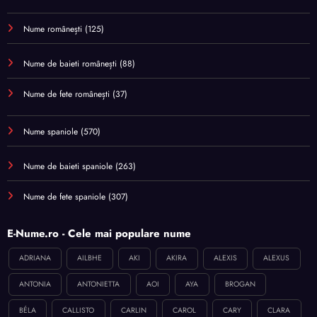
Nume românești
(125)
Nume de baieti românești
(88)
Nume de fete românești
(37)
Nume spaniole
(570)
Nume de baieti spaniole
(263)
Nume de fete spaniole
(307)
E-Nume.ro - Cele mai populare nume
ADRIANA
AILBHE
AKI
AKIRA
ALEXIS
ALEXUS
ANTONIA
ANTONIETTA
AOI
AYA
BROGAN
BÉLA
CALLISTO
CARLIN
CAROL
CARY
CLARA