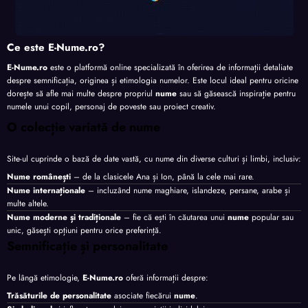
Ce este E-Nume.ro?
E-Nume.ro
este o platformă online specializată în oferirea de informații detaliate
despre semnificația, originea și etimologia numelor. Este locul ideal pentru oricine
dorește să afle mai multe despre propriul
nume
sau să găsească inspirație pentru
numele unui copil, personaj de poveste sau proiect creativ.
O colecție variată de nume
Site-ul cuprinde o bază de date vastă, cu nume din diverse culturi și limbi, inclusiv:
Nume românești
– de la clasicele Ana și Ion, până la cele mai rare.
Nume internaționale
– incluzând nume maghiare, islandeze, persane, arabe și
multe altele.
Nume moderne și tradiționale
– fie că ești în căutarea unui
nume
popular sau
unic, găsești opțiuni pentru orice preferință.
Semnificație și personalitate
Pe lângă etimologie,
E-Nume.ro
oferă informații despre:
Trăsăturile de personalitate
asociate fiecărui
nume
.