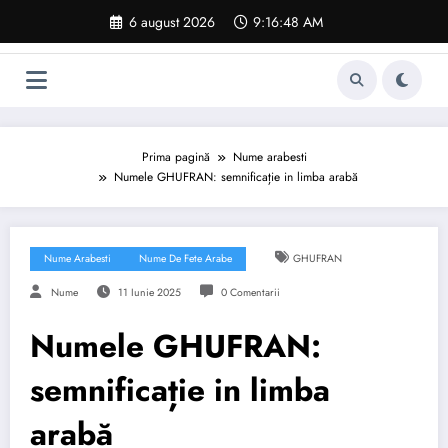
Sari
6 august 2026
9:16:49 AM
la
conținut
Prima pagină
Nume arabesti
Numele GHUFRAN: semnificație in limba arabă
Nume Arabesti
Nume De Fete Arabe
GHUFRAN
Nume
11 Iunie 2025
0 Comentarii
Numele GHUFRAN:
semnificație in limba
arabă