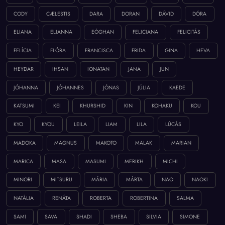
CODY
CÆLESTIS
DARA
DORAN
DÁVID
DÓRA
ELIANA
ELIANNA
EÓGHAN
FELICIANA
FELICITÁS
FELÍCIA
FLÓRA
FRANCISCA
FRIDA
GINA
HEVA
HEYDAR
IHSAN
IONATAN
JANA
JUN
JÓHANNA
JÓHANNES
JÓNAS
JÚLIA
KAEDE
KATSUMI
KEI
KHURSHID
KIN
KOHAKU
KOU
KYO
KYOU
LEILA
LIAM
LILA
LÚCÁS
MADOKA
MAGNUS
MAKOTO
MALAK
MARIAN
MARICA
MASA
MASUMI
MERIKH
MICHI
MINORI
MITSURU
MÁRIA
MÁRTA
NAO
NAOKI
NATÁLIA
RENÁTA
ROBERTA
ROBERTINA
SALMA
SAMI
SAVA
SHADI
SHEBA
SILVIA
SIMONE