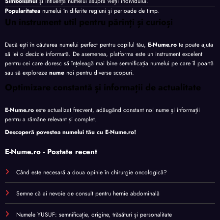
Simbolismul
și influența numelui asupra vieții individului.
Popularitatea
numelui în diferite regiuni și perioade de timp.
Un instrument util pentru părinți și curioși
Dacă ești în căutarea numelui perfect pentru copilul tău,
E-Nume.ro
te poate ajuta
să iei o decizie informată. De asemenea, platforma este un instrument excelent
pentru cei care doresc să înțeleagă mai bine semnificația numelui pe care îl poartă
sau să exploreze
nume
noi pentru diverse scopuri.
Optimizare constantă și informații de actualitate
E-Nume.ro
este actualizat frecvent, adăugând constant noi nume și informații
pentru a rămâne relevant și complet.
Descoperă povestea numelui tău cu
E-Nume.ro
!
E-Nume.ro - Postate recent
Când este necesară a doua opinie în chirurgie oncologică?
Semne că ai nevoie de consult pentru hernie abdominală
Numele YUSUF: semnificație, origine, trăsături și personalitate