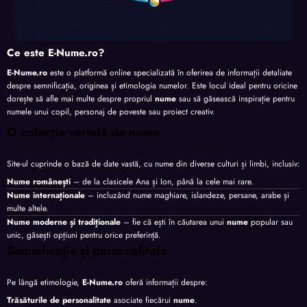
Ce este E-Nume.ro?
E-Nume.ro
este o platformă online specializată în oferirea de informații detaliate
despre semnificația, originea și etimologia numelor. Este locul ideal pentru oricine
dorește să afle mai multe despre propriul
nume
sau să găsească inspirație pentru
numele unui copil, personaj de poveste sau proiect creativ.
O colecție variată de nume
Site-ul cuprinde o bază de date vastă, cu nume din diverse culturi și limbi, inclusiv:
Nume românești
– de la clasicele Ana și Ion, până la cele mai rare.
Nume internaționale
– incluzând nume maghiare, islandeze, persane, arabe și
multe altele.
Nume moderne și tradiționale
– fie că ești în căutarea unui
nume
popular sau
unic, găsești opțiuni pentru orice preferință.
Semnificație și personalitate
Pe lângă etimologie,
E-Nume.ro
oferă informații despre:
Trăsăturile de personalitate
asociate fiecărui
nume
.