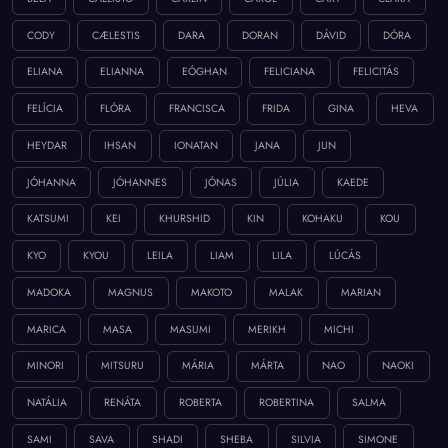
CODY
CÆLESTIS
DARA
DORAN
DÁVID
DÓRA
ELIANA
ELIANNA
EÓGHAN
FELICIANA
FELICITÁS
FELÍCIA
FLÓRA
FRANCISCA
FRIDA
GINA
HEVA
HEYDAR
IHSAN
IONATAN
JANA
JUN
JÓHANNA
JÓHANNES
JÓNAS
JÚLIA
KAEDE
KATSUMI
KEI
KHURSHID
KIN
KOHAKU
KOU
KYO
KYOU
LEILA
LIAM
LILA
LÚCÁS
MADOKA
MAGNUS
MAKOTO
MALAK
MARIAN
MARICA
MASA
MASUMI
MERIKH
MICHI
MINORI
MITSURU
MÁRIA
MÁRTA
NAO
NAOKI
NATÁLIA
RENÁTA
ROBERTA
ROBERTINA
SALMA
SAMI
SAVA
SHADI
SHEBA
SILVIA
SIMONE