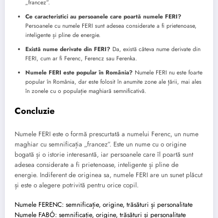
„francez”.
Ce caracteristici au persoanele care poartă numele FERI?
Persoanele cu numele FERI sunt adesea considerate a fi prietenoase,
inteligente și pline de energie.
Există nume derivate din FERI?
Da, există câteva nume derivate din
FERI, cum ar fi Ferenc, Ferencz sau Ferenka.
Numele FERI este popular în România?
Numele FERI nu este foarte
popular în România, dar este folosit în anumite zone ale țării, mai ales
în zonele cu o populație maghiară semnificativă.
Concluzie
Numele FERI este o formă prescurtată a numelui Ferenc, un nume
maghiar cu semnificația „francez”. Este un nume cu o origine
bogată și o istorie interesantă, iar persoanele care îl poartă sunt
adesea considerate a fi prietenoase, inteligente și pline de
energie. Indiferent de originea sa, numele FERI are un sunet plăcut
și este o alegere potrivită pentru orice copil.
Numele FERENC: semnificație, origine, trăsături și personalitate
Numele FABÓ: semnificație, origine, trăsături și personalitate