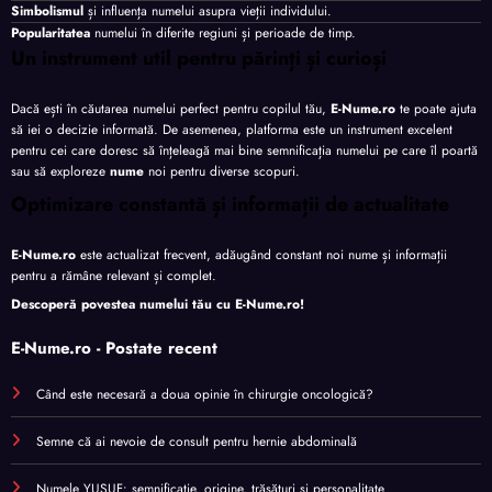
Simbolismul
și influența numelui asupra vieții individului.
Popularitatea
numelui în diferite regiuni și perioade de timp.
Un instrument util pentru părinți și curioși
Dacă ești în căutarea numelui perfect pentru copilul tău,
E-Nume.ro
te poate ajuta
să iei o decizie informată. De asemenea, platforma este un instrument excelent
pentru cei care doresc să înțeleagă mai bine semnificația numelui pe care îl poartă
sau să exploreze
nume
noi pentru diverse scopuri.
Optimizare constantă și informații de actualitate
E-Nume.ro
este actualizat frecvent, adăugând constant noi nume și informații
pentru a rămâne relevant și complet.
Descoperă povestea numelui tău cu
E-Nume.ro
!
E-Nume.ro - Postate recent
Când este necesară a doua opinie în chirurgie oncologică?
Semne că ai nevoie de consult pentru hernie abdominală
Numele YUSUF: semnificație, origine, trăsături și personalitate