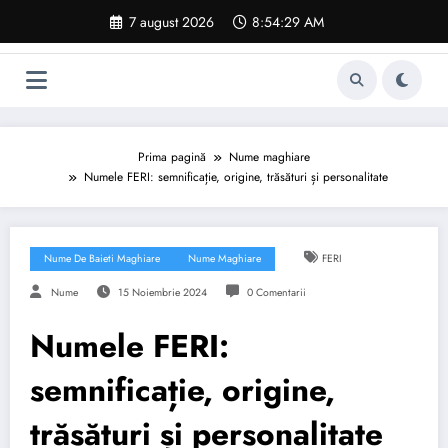
Sari
7 august 2026
8:54:30 AM
la
conținut
Prima pagină
Nume maghiare
Numele FERI: semnificație, origine, trăsături și personalitate
Nume De Baieti Maghiare
Nume Maghiare
FERI
Nume
15 Noiembrie 2024
0 Comentarii
Numele FERI:
semnificație, origine,
trăsături și personalitate