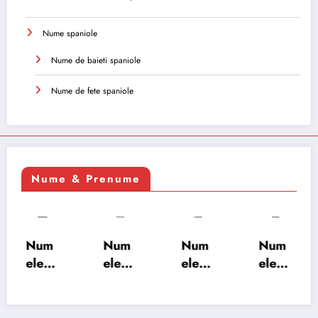
Nume spaniole
Nume de baieti spaniole
Nume de fete spaniole
Nume & Prenume
Num
Num
Num
Num
ele
ele
ele
ele
XSAY
URV
SRA
SOH
ARS
AKS
OSH
RAB:
A:
HA:
A:
semn