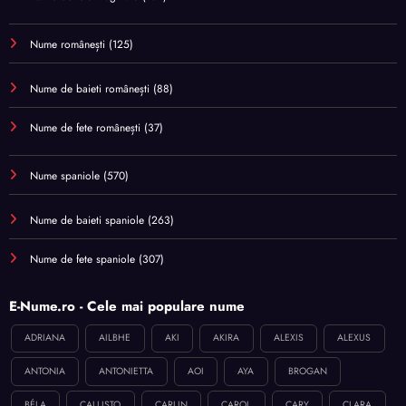
Nume românești
(125)
Nume de baieti românești
(88)
Nume de fete românești
(37)
Nume spaniole
(570)
Nume de baieti spaniole
(263)
Nume de fete spaniole
(307)
E-Nume.ro - Cele mai populare nume
ADRIANA
AILBHE
AKI
AKIRA
ALEXIS
ALEXUS
ANTONIA
ANTONIETTA
AOI
AYA
BROGAN
BÉLA
CALLISTO
CARLIN
CAROL
CARY
CLARA