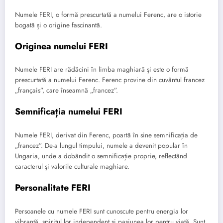
Numele FERI, o formă prescurtată a numelui Ferenc, are o istorie
bogată și o origine fascinantă.
Originea numelui FERI
Numele FERI are rădăcini în limba maghiară și este o formă
prescurtată a numelui Ferenc. Ferenc provine din cuvântul francez
„français”, care înseamnă „francez”.
Semnificația numelui FERI
Numele FERI, derivat din Ferenc, poartă în sine semnificația de
„francez”. De-a lungul timpului, numele a devenit popular în
Ungaria, unde a dobândit o semnificație proprie, reflectând
caracterul și valorile culturale maghiare.
Personalitate FERI
Persoanele cu numele FERI sunt cunoscute pentru energia lor
vibrantă, spiritul lor independent și pasiunea lor pentru viață. Sunt