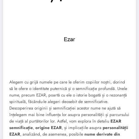
Alegem cu grijă numele pe care le oferim copiilor noștri, dorind
să le ofere o identitate puternică și o semnificație profundă. Unele
nume, precum EZAR, poartă cu ele o istorie bogată și o rezonanță
spirituală, făcându-le alegeri deosebit de semnificative.
Descoperirea originii și semnificației acestor nume ne ajută să
înțelegem mai bine influența lor asupra personalității și parcursului
de viață al purtătorilor lor. Astfel, vom explora în detaliu
EZAR
semnificație
,
origine EZAR
, și implicațiile asupra
personalității
EZAR
, analizând, de asemenea, posibile
nume derivate din