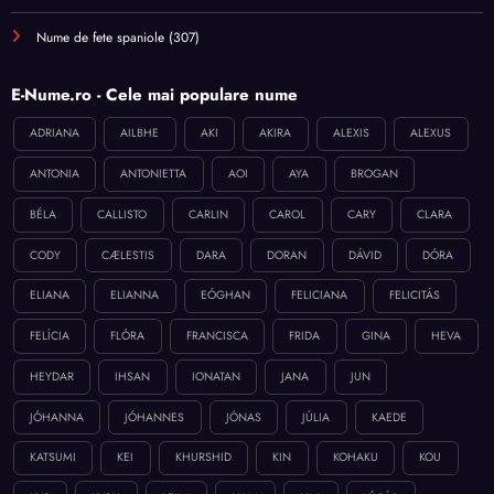
Nume de fete spaniole
(307)
E-Nume.ro - Cele mai populare nume
ADRIANA
AILBHE
AKI
AKIRA
ALEXIS
ALEXUS
ANTONIA
ANTONIETTA
AOI
AYA
BROGAN
BÉLA
CALLISTO
CARLIN
CAROL
CARY
CLARA
CODY
CÆLESTIS
DARA
DORAN
DÁVID
DÓRA
ELIANA
ELIANNA
EÓGHAN
FELICIANA
FELICITÁS
FELÍCIA
FLÓRA
FRANCISCA
FRIDA
GINA
HEVA
HEYDAR
IHSAN
IONATAN
JANA
JUN
JÓHANNA
JÓHANNES
JÓNAS
JÚLIA
KAEDE
KATSUMI
KEI
KHURSHID
KIN
KOHAKU
KOU