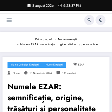
Sari
8 august 2026
6:23:38 PM
la
conținut
Prima pagină
Nume evreiești
Numele EZAR: semnificație, origine, trăsături și personalitate
Nume De Baieti Evreiești
Nume Evreiești
EZAR
Nume
18 Noiembrie 2024
0 Comentarii
Numele EZAR:
semnificație, origine,
trăsături și personalitate