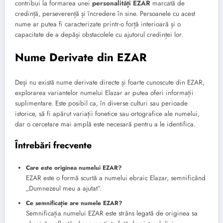
contribui la formarea unei
personalități EZAR
marcată de
credință, perseverență și încredere în sine. Persoanele cu acest
nume ar putea fi caracterizate printr-o forță interioară și o
capacitate de a depăși obstacolele cu ajutorul credinței lor.
Nume Derivate din EZAR
Deși nu există nume derivate directe și foarte cunoscute din EZAR,
explorarea variantelor numelui Elazar ar putea oferi informații
suplimentare. Este posibil ca, în diverse culturi sau perioade
istorice, să fi apărut variații fonetice sau ortografice ale numelui,
dar o cercetare mai amplă este necesară pentru a le identifica.
Întrebări frecvente
Care este originea numelui EZAR?
EZAR este o formă scurtă a numelui ebraic Elazar, semnificând
„Dumnezeul meu a ajutat”.
Ce semnificație are numele EZAR?
Semnificația numelui EZAR este strâns legată de originea sa