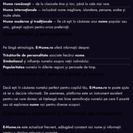
Nume românești
– de la clasicele Ana și Ion, până la cele mai rare.
Nume internaționale
– incluzând nume maghiare, islandeze, persane, arabe și
multe altele.
Nume moderne și tradiționale
– fie că ești în căutarea unui
nume
popular sau
unic, găsești opțiuni pentru orice preferință.
Semnificație și personalitate
Pe lângă etimologie,
E-Nume.ro
oferă informații despre:
Trăsăturile de personalitate
asociate fiecărui
nume
.
Simbolismul
și influența numelui asupra vieții individului.
Popularitatea
numelui în diferite regiuni și perioade de timp.
Un instrument util pentru părinți și curioși
Dacă ești în căutarea numelui perfect pentru copilul tău,
E-Nume.ro
te poate ajuta
să iei o decizie informată. De asemenea, platforma este un instrument excelent
pentru cei care doresc să înțeleagă mai bine semnificația numelui pe care îl poartă
sau să exploreze
nume
noi pentru diverse scopuri.
Optimizare constantă și informații de actualitate
E-Nume.ro
este actualizat frecvent, adăugând constant noi nume și informații
pentru a rămâne relevant și complet.