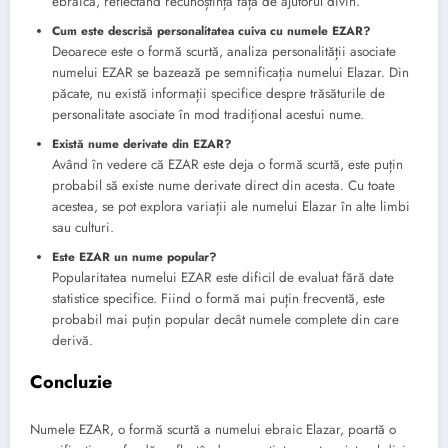
ebraică, reflectând recunoștința față de ajutorul divin.
Cum este descrisă personalitatea cuiva cu numele EZAR?
Deoarece este o formă scurtă, analiza personalității asociate
numelui EZAR se bazează pe semnificația numelui Elazar. Din
păcate, nu există informații specifice despre trăsăturile de
personalitate asociate în mod tradițional acestui nume.
Există nume derivate din EZAR?
Având în vedere că EZAR este deja o formă scurtă, este puțin
probabil să existe nume derivate direct din acesta. Cu toate
acestea, se pot explora variații ale numelui Elazar în alte limbi
sau culturi.
Este EZAR un nume popular?
Popularitatea numelui EZAR este dificil de evaluat fără date
statistice specifice. Fiind o formă mai puțin frecventă, este
probabil mai puțin popular decât numele complete din care
derivă.
Concluzie
Numele EZAR, o formă scurtă a numelui ebraic Elazar, poartă o