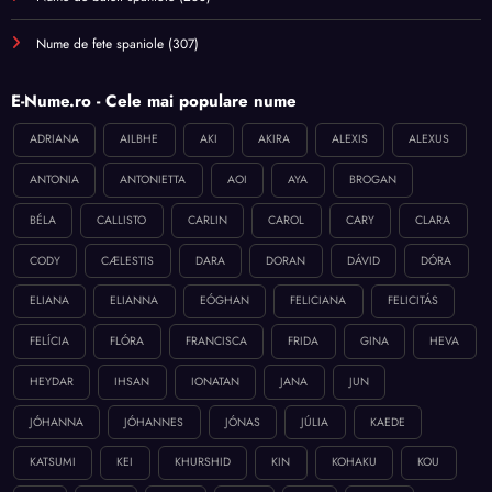
Nume de fete spaniole
(307)
E-Nume.ro - Cele mai populare nume
ADRIANA
AILBHE
AKI
AKIRA
ALEXIS
ALEXUS
ANTONIA
ANTONIETTA
AOI
AYA
BROGAN
BÉLA
CALLISTO
CARLIN
CAROL
CARY
CLARA
CODY
CÆLESTIS
DARA
DORAN
DÁVID
DÓRA
ELIANA
ELIANNA
EÓGHAN
FELICIANA
FELICITÁS
FELÍCIA
FLÓRA
FRANCISCA
FRIDA
GINA
HEVA
HEYDAR
IHSAN
IONATAN
JANA
JUN
JÓHANNA
JÓHANNES
JÓNAS
JÚLIA
KAEDE
KATSUMI
KEI
KHURSHID
KIN
KOHAKU
KOU