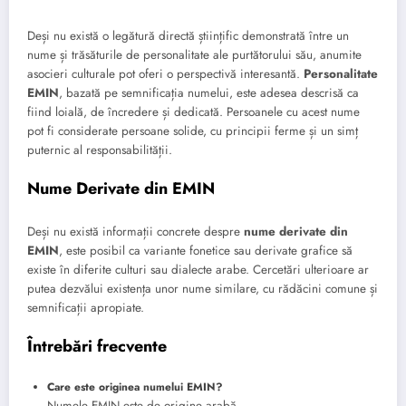
Deși nu există o legătură directă științific demonstrată între un
nume și trăsăturile de personalitate ale purtătorului său, anumite
asocieri culturale pot oferi o perspectivă interesantă.
Personalitate
EMIN
, bazată pe semnificația numelui, este adesea descrisă ca
fiind loială, de încredere și dedicată. Persoanele cu acest nume
pot fi considerate persoane solide, cu principii ferme și un simț
puternic al responsabilității.
Nume Derivate din EMIN
Deși nu există informații concrete despre
nume derivate din
EMIN
, este posibil ca variante fonetice sau derivate grafice să
existe în diferite culturi sau dialecte arabe. Cercetări ulterioare ar
putea dezvălui existența unor nume similare, cu rădăcini comune și
semnificații apropiate.
Întrebări frecvente
Care este originea numelui EMIN?
Numele EMIN este de origine arabă.