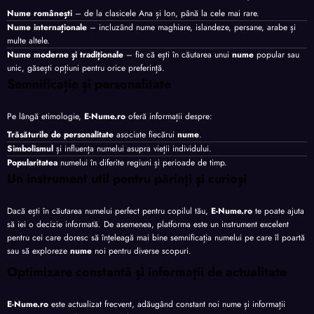
Nume românești
– de la clasicele Ana și Ion, până la cele mai rare.
Nume internaționale
– incluzând nume maghiare, islandeze, persane, arabe și
multe altele.
Nume moderne și tradiționale
– fie că ești în căutarea unui
nume
popular sau
unic, găsești opțiuni pentru orice preferință.
Semnificație și personalitate
Pe lângă etimologie,
E-Nume.ro
oferă informații despre:
Trăsăturile de personalitate
asociate fiecărui
nume
.
Simbolismul
și influența numelui asupra vieții individului.
Popularitatea
numelui în diferite regiuni și perioade de timp.
Un instrument util pentru părinți și curioși
Dacă ești în căutarea numelui perfect pentru copilul tău,
E-Nume.ro
te poate ajuta
să iei o decizie informată. De asemenea, platforma este un instrument excelent
pentru cei care doresc să înțeleagă mai bine semnificația numelui pe care îl poartă
sau să exploreze
nume
noi pentru diverse scopuri.
Optimizare constantă și informații de actualitate
E-Nume.ro
este actualizat frecvent, adăugând constant noi nume și informații