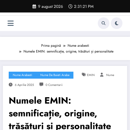
Sari
9 august 2026
2:31:22 PM
la
conținut
Prima pagină
Nume arabesti
Numele EMIN: semnificație, origine, trăsături și personalitate
Nume Arabesti
Nume De Baieti Arabe
EMIN
Nume
6 Aprilie 2025
0 Comentarii
Numele EMIN:
semnificație, origine,
trăsături și personalitate