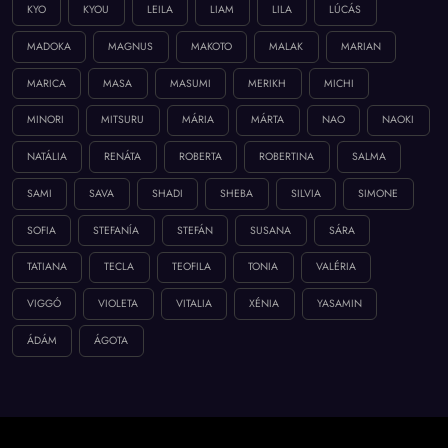
KYO
KYOU
LEILA
LIAM
LILA
LÚCÁS
MADOKA
MAGNUS
MAKOTO
MALAK
MARIAN
MARICA
MASA
MASUMI
MERIKH
MICHI
MINORI
MITSURU
MÁRIA
MÁRTA
NAO
NAOKI
NATÁLIA
RENÁTA
ROBERTA
ROBERTINA
SALMA
SAMI
SAVA
SHADI
SHEBA
SILVIA
SIMONE
SOFIA
STEFANÍA
STEFÁN
SUSANA
SÁRA
TATIANA
TECLA
TEOFILA
TONIA
VALÉRIA
VIGGÓ
VIOLETA
VITALIA
XÉNIA
YASAMIN
ÁDÁM
ÁGOTA