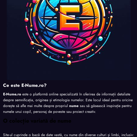
te
te
te
Ce este E-Nume.ro?
E-Nume.ro
este o platformă online specializată în oferirea de informații detaliate
despre semnificația, originea și etimologia numelor. Este locul ideal pentru oricine
dorește să afle mai multe despre propriul
nume
sau să găsească inspirație pentru
numele unui copil, personaj de poveste sau proiect creativ.
O colecție variată de nume
Site-ul cuprinde o bază de date vastă, cu nume din diverse culturi și limbi, inclusiv: