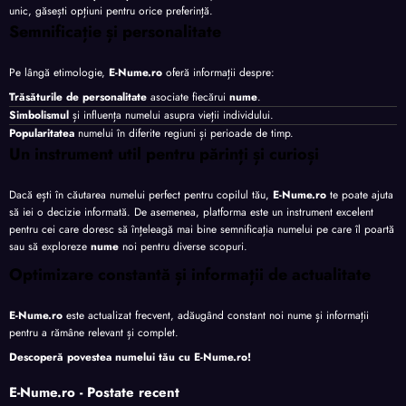
unic, găsești opțiuni pentru orice preferință.
Semnificație și personalitate
Pe lângă etimologie,
E-Nume.ro
oferă informații despre:
Trăsăturile de personalitate
asociate fiecărui
nume
.
Simbolismul
și influența numelui asupra vieții individului.
Popularitatea
numelui în diferite regiuni și perioade de timp.
Un instrument util pentru părinți și curioși
Dacă ești în căutarea numelui perfect pentru copilul tău,
E-Nume.ro
te poate ajuta
să iei o decizie informată. De asemenea, platforma este un instrument excelent
pentru cei care doresc să înțeleagă mai bine semnificația numelui pe care îl poartă
sau să exploreze
nume
noi pentru diverse scopuri.
Optimizare constantă și informații de actualitate
E-Nume.ro
este actualizat frecvent, adăugând constant noi nume și informații
pentru a rămâne relevant și complet.
Descoperă povestea numelui tău cu
E-Nume.ro
!
E-Nume.ro - Postate recent