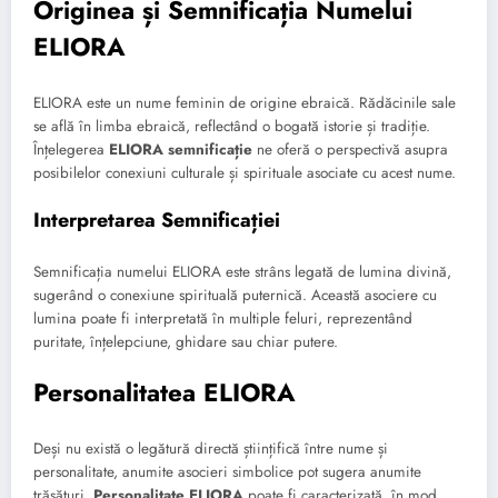
Originea și Semnificația Numelui
ELIORA
ELIORA este un nume feminin de origine ebraică. Rădăcinile sale
se află în limba ebraică, reflectând o bogată istorie și tradiție.
Înțelegerea
ELIORA semnificație
ne oferă o perspectivă asupra
posibilelor conexiuni culturale și spirituale asociate cu acest nume.
Interpretarea Semnificației
Semnificația numelui ELIORA este strâns legată de lumina divină,
sugerând o conexiune spirituală puternică. Această asociere cu
lumina poate fi interpretată în multiple feluri, reprezentând
puritate, înțelepciune, ghidare sau chiar putere.
Personalitatea ELIORA
Deși nu există o legătură directă științifică între nume și
personalitate, anumite asocieri simbolice pot sugera anumite
trăsături.
Personalitate ELIORA
poate fi caracterizată, în mod