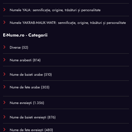
Numele YALA: semnificație, origine, trăsături și personalitate
Numele YAKRAB-MALIK-WATR: semnificație, origine, trăsături și personalitate
E-Nume.ro - Categorii
Diverse
(52)
Nume arabesti
(814)
Nume de baieti arabe
(510)
Nume de fete arabe
(303)
Nume evreiești
(1.356)
Nume de baieti evreiești
(876)
Nume de fete evreiești
(480)