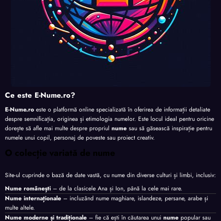
Ce este E-Nume.ro?
E-Nume.ro
este o platformă online specializată în oferirea de informații detaliate
despre semnificația, originea și etimologia numelor. Este locul ideal pentru oricine
dorește să afle mai multe despre propriul
nume
sau să găsească inspirație pentru
numele unui copil, personaj de poveste sau proiect creativ.
O colecție variată de nume
Site-ul cuprinde o bază de date vastă, cu nume din diverse culturi și limbi, inclusiv:
Nume românești
– de la clasicele Ana și Ion, până la cele mai rare.
Nume internaționale
– incluzând nume maghiare, islandeze, persane, arabe și
multe altele.
Nume moderne și tradiționale
– fie că ești în căutarea unui
nume
popular sau