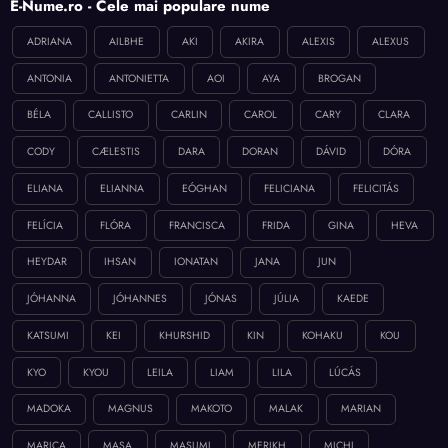
E-Nume.ro - Cele mai populare nume
ADRIANA
AILBHE
AKI
AKIRA
ALEXIS
ALEXUS
ANTONIA
ANTONIETTA
AOI
AYA
BROGAN
BÉLA
CALLISTO
CARLIN
CAROL
CARY
CLARA
CODY
CÆLESTIS
DARA
DORAN
DÁVID
DÓRA
ELIANA
ELIANNA
EÓGHAN
FELICIANA
FELICITÁS
FELÍCIA
FLÓRA
FRANCISCA
FRIDA
GINA
HEVA
HEYDAR
IHSAN
IONATAN
JANA
JUN
JÓHANNA
JÓHANNES
JÓNAS
JÚLIA
KAEDE
KATSUMI
KEI
KHURSHID
KIN
KOHAKU
KOU
KYO
KYOU
LEILA
LIAM
LILA
LÚCÁS
MADOKA
MAGNUS
MAKOTO
MALAK
MARIAN
MARICA
MASA
MASUMI
MERIKH
MICHI