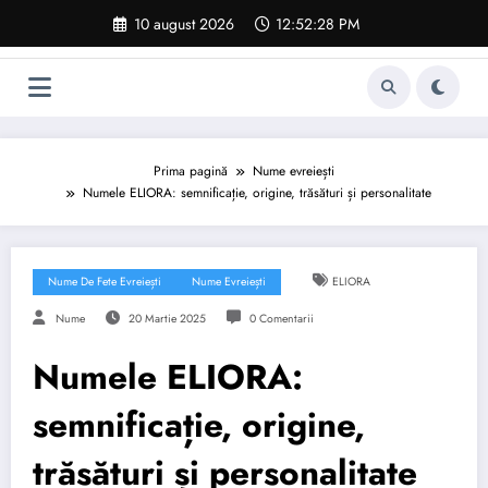
Sari
10 august 2026
12:52:29 PM
la
conținut
Prima pagină
Nume evreiești
Numele ELIORA: semnificație, origine, trăsături și personalitate
Nume De Fete Evreiești
Nume Evreiești
ELIORA
Nume
20 Martie 2025
0 Comentarii
Numele ELIORA:
semnificație, origine,
trăsături și personalitate