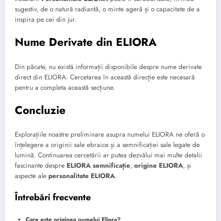
sugestiv, de o natură radiantă, o minte ageră și o capacitate de a
inspira pe cei din jur.
Nume Derivate din ELIORA
Din păcate, nu există informații disponibile despre nume derivate
direct din ELIORA. Cercetarea în această direcție este necesară
pentru a completa această secțiune.
Concluzie
Explorațiile noastre preliminare asupra numelui ELIORA ne oferă o
înțelegere a originii sale ebraice și a semnificației sale legate de
lumină. Continuarea cercetării ar putea dezvălui mai multe detalii
fascinante despre
ELIORA semnificație
,
origine ELIORA
, și
aspecte ale
personalitate ELIORA
.
Întrebări frecvente
Care este originea numelui Eliora?