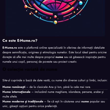
Ce este E-Nume.ro?
E-Nume.ro
este o platformă online specializată în oferirea de informații detaliate
despre semnificația, originea și etimologia numelor. Este locul ideal pentru oricine
dorește să afle mai multe despre propriul
nume
sau să găsească inspirație pentru
numele unui copil, personaj de poveste sau proiect creativ.
O colecție variată de nume
Site-ul cuprinde o bază de date vastă, cu nume din diverse culturi și limbi, inclusiv:
Nume românești
– de la clasicele Ana și Ion, până la cele mai rare.
Nume internaționale
– incluzând nume maghiare, islandeze, persane, arabe și
multe altele.
Nume moderne și tradiționale
– fie că ești în căutarea unui
nume
popular sau
unic, găsești opțiuni pentru orice preferință.