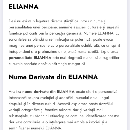
ELIANNA
Deși nu există o legătură directă științifică între un nume și
personalitatea unei persoane, anumite asocieri culturale și sugestii
fonetice pot contribui la percepția generală. Numele ELIANNA, cu
sonoritatea sa blândă și semnificația sa puternică, poate evoca
imaginea unei persoane cu o personalitate echilibrată, cu un spirit
independent și o profunzime emoțională remarcabilă. Explorarea
personalitate ELIANNA
este mai degrabă o analiză a sugestiilor
culturale asociate decât o afirmație categorică.
Nume Derivate din ELIANNA
Analiza
nume derivate din ELIANNA
poate oferi o perspectivă
interesantă asupra evoluției și adaptării numelui de-a lungul
timpului și în diverse culturi. Această explorare poate dezvălui
variații ortografice și fonetice minore, dar și variații mai
substanțiale, cu rădăcini etimologice comune. Identificarea acestor
derivate contribuie la o înțelegere mai amplă a istoriei și a
semnificației numelui ELIANNA.