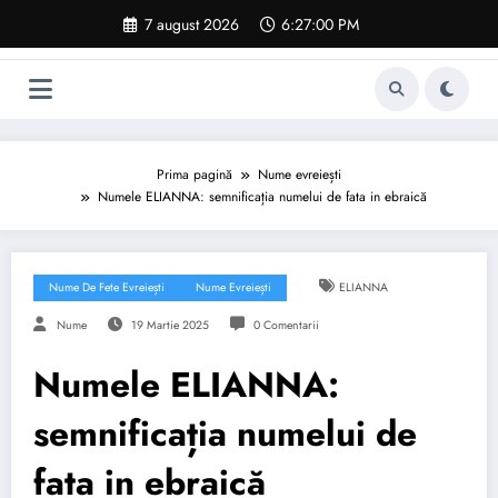
Sari
7 august 2026
6:27:01 PM
la
conținut
Prima pagină
Nume evreiești
Numele ELIANNA: semnificația numelui de fata in ebraică
Nume De Fete Evreiești
Nume Evreiești
ELIANNA
Nume
19 Martie 2025
0 Comentarii
Numele ELIANNA:
semnificația numelui de
fata in ebraică