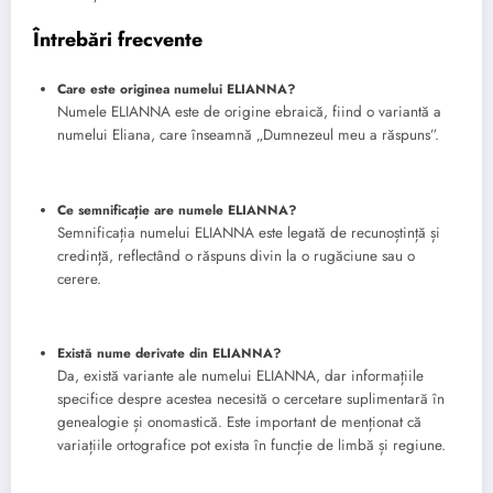
Întrebări frecvente
Care este originea numelui ELIANNA?
Numele ELIANNA este de origine ebraică, fiind o variantă a
numelui Eliana, care înseamnă „Dumnezeul meu a răspuns”.
Ce semnificație are numele ELIANNA?
Semnificația numelui ELIANNA este legată de recunoștință și
credință, reflectând o răspuns divin la o rugăciune sau o
cerere.
Există nume derivate din ELIANNA?
Da, există variante ale numelui ELIANNA, dar informațiile
specifice despre acestea necesită o cercetare suplimentară în
genealogie și onomastică. Este important de menționat că
variațiile ortografice pot exista în funcție de limbă și regiune.