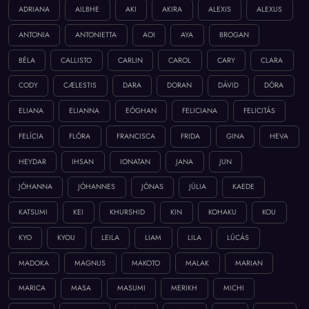
ADRIANA
AILBHE
AKI
AKIRA
ALEXIS
ALEXUS
ANTONIA
ANTONIETTA
AOI
AYA
BROGAN
BÉLA
CALLISTO
CARLIN
CAROL
CARY
CLARA
CODY
CÆLESTIS
DARA
DORAN
DÁVID
DÓRA
ELIANA
ELIANNA
EÓGHAN
FELICIANA
FELICITÁS
FELÍCIA
FLÓRA
FRANCISCA
FRIDA
GINA
HEVA
HEYDAR
IHSAN
IONATAN
JANA
JUN
JÓHANNA
JÓHANNES
JÓNAS
JÚLIA
KAEDE
KATSUMI
KEI
KHURSHID
KIN
KOHAKU
KOU
KYO
KYOU
LEILA
LIAM
LILA
LÚCÁS
MADOKA
MAGNUS
MAKOTO
MALAK
MARIAN
MARICA
MASA
MASUMI
MERIKH
MICHI