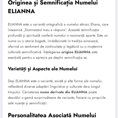
Originea și Semnificația Numelui
ELIANNA
ELIANNA este o variantă ortografică a numelui ebraic Eliana, care
înseamnă „Dumnezeul meu a răspuns”. Această semnificație
profundă și spirituală conferă numelui o rezonanță aparte. Este un
nume cu o istorie bogată, înrădăcinată în tradiția evreiască,
oferind un sentiment de continuitate și legătură cu o moștenire
culturală semnificativă. Înțelegerea
origine ELIANNA
este
esențială pentru a aprecia pe deplin semnificația sa.
Varietăți și Aspecte ale Numelui
Deși ELIANNA este o variantă, există și alte forme ale numelui,
reflectând diverse adaptări lingvistice și culturale de-a lungul
timpului. Cercetarea
nume derivate din ELIANNA
poate
dezvălui o gamă surprinzătoare de variante, fiecare cu propriile
sale nuanțe și semnificații.
Personalitatea Asociată Numelui