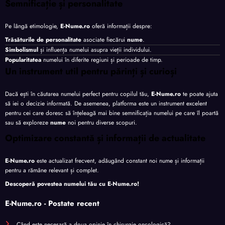
Semnificație și personalitate
Pe lângă etimologie,
E-Nume.ro
oferă informații despre:
Trăsăturile de personalitate
asociate fiecărui
nume
.
Simbolismul
și influența numelui asupra vieții individului.
Popularitatea
numelui în diferite regiuni și perioade de timp.
Un instrument util pentru părinți și curioși
Dacă ești în căutarea numelui perfect pentru copilul tău,
E-Nume.ro
te poate ajuta
să iei o decizie informată. De asemenea, platforma este un instrument excelent
pentru cei care doresc să înțeleagă mai bine semnificația numelui pe care îl poartă
sau să exploreze
nume
noi pentru diverse scopuri.
Optimizare constantă și informații de actualitate
E-Nume.ro
este actualizat frecvent, adăugând constant noi nume și informații
pentru a rămâne relevant și complet.
Descoperă povestea numelui tău cu
E-Nume.ro
!
E-Nume.ro - Postate recent
Când este necesară a doua opinie în chirurgie oncologică?