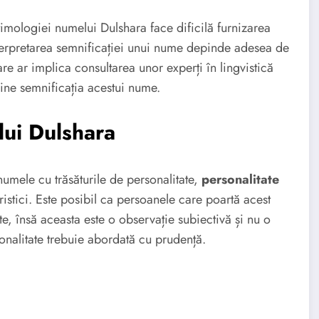
timologiei numelui Dulshara face dificilă furnizarea
nterpretarea semnificației unui nume depinde adesea de
care ar implica consultarea unor experți în lingvistică
bine semnificația acestui nume.
lui Dulshara
 numele cu trăsăturile de personalitate,
personalitate
stici. Este posibil ca persoanele care poartă acest
, însă aceasta este o observație subiectivă și nu o
sonalitate trebuie abordată cu prudență.