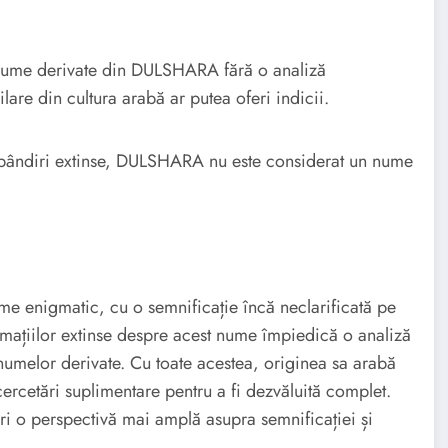
nor nume derivate din DULSHARA fără o analiză
re din cultura arabă ar putea oferi indicii.
ăspândiri extinse, DULSHARA nu este considerat un nume
enigmatic, cu o semnificație încă neclarificată pe
rmațiilor extinse despre acest nume împiedică o analiză
a numelor derivate. Cu toate acestea, originea sa arabă
ercetări suplimentare pentru a fi dezvăluită complet.
i o perspectivă mai amplă asupra semnificației și