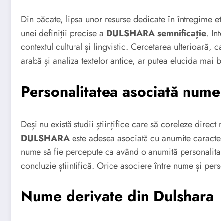
Din păcate, lipsa unor resurse dedicate în întregime e
unei definiții precise a
DULSHARA semnificație
. I
contextul cultural și lingvistic. Cercetarea ulterioară, 
arabă și analiza textelor antice, ar putea elucida mai 
Personalitatea asociată nume
Deși nu există studii științifice care să coreleze direct
DULSHARA
este adesea asociată cu anumite caracteri
nume să fie percepute ca având o anumită personalitate
concluzie știintifică. Orice asociere între nume și per
Nume derivate din Dulshara