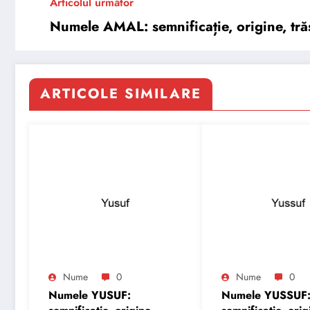
Articolul următor
Numele AMAL: semnificație, origine, trăs
ARTICOLE SIMILARE
Nume
0
Nume
0
Numele YUSUF:
Numele YUSSUF