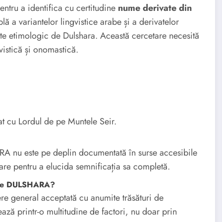
pentru a identifica cu certitudine
nume derivate din
lă a variantelor lingvistice arabe și a derivatelor
ate etimologic de Dulshara. Această cercetare necesită
vistică și onomastică.
 cu Lordul de pe Muntele Seir.
A nu este pe deplin documentată în surse accesibile
sare pentru a elucida semnificația sa completă.
umele DULSHARA?
ere general acceptată cu anumite trăsături de
ază printr-o multitudine de factori, nu doar prin