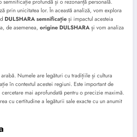
o semnificație profundă și o rezonanță personală.
ză prin unicitatea lor. În această analiză, vom explora
nd
DULSHARA semnificație
și impactul acesteia
tiga, de asemenea,
origine DULSHARA
și vom analiza
 arabă. Numele are legături cu tradițiile și cultura
ație în contextul acestei regiuni. Este important de
o cercetare mai aprofundată pentru o precizie maximă.
ea cu certitudine a legăturii sale exacte cu un anumit
a