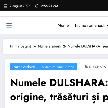
Sari
7 august 2026
2:56:22 AM
la
conținut
Nume
Nume românești
Prima pagină
Nume arabesti
Numele DULSHARA: semnifi
Nume Arabesti
Nume De Baieti Arabe
DULSHARA
Numele DULSHARA: s
origine, trăsături și 