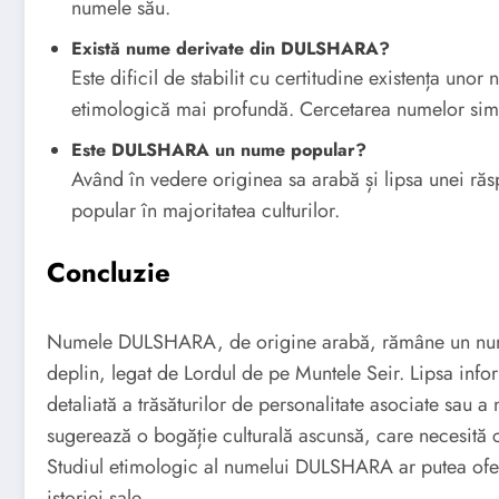
numele său.
Există nume derivate din DULSHARA?
Este dificil de stabilit cu certitudine existența u
etimologică mai profundă. Cercetarea numelor simila
Este DULSHARA un nume popular?
Având în vedere originea sa arabă și lipsa unei r
popular în majoritatea culturilor.
Concluzie
Numele DULSHARA, de origine arabă, rămâne un nume 
deplin, legat de Lordul de pe Muntele Seir. Lipsa info
detaliată a trăsăturilor de personalitate asociate sau 
sugerează o bogăție culturală ascunsă, care necesită c
Studiul etimologic al numelui DULSHARA ar putea ofer
istoriei sale.