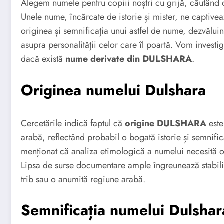
Alegem numele pentru copiii noștri cu grijă, căutând 
Unele nume, încărcate de istorie și mister, ne captivea
originea și semnificația unui astfel de nume, dezvălui
asupra personalității celor care îl poartă. Vom inves
dacă există
nume derivate din DULSHARA
.
Originea numelui Dulshara
Cercetările indică faptul că
origine DULSHARA
este
arabă, reflectând probabil o bogată istorie și semnific
menționat că analiza etimologică a numelui necesită 
Lipsa de surse documentare ample îngreunează stabilir
trib sau o anumită regiune arabă.
Semnificația numelui Dulshar