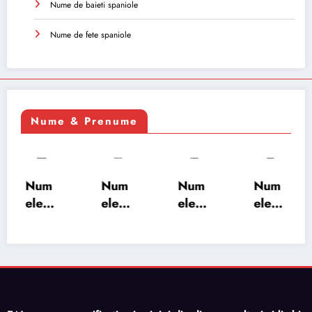
Nume de baieti spaniole
Nume de fete spaniole
Nume & Prenume
Num
Num
Num
Num
ele
ele
ele
ele
XSAY
URV
SRA
SOH
ARS
AKS
OSH
RAB:
A:
HA:
A:
semn
semn
semn
semn
ificați
ificați
ificați
ificați
e,
e,
e,
e,
origi