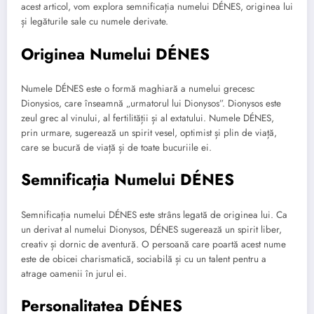
acest articol, vom explora semnificația numelui DÉNES, originea lui
și legăturile sale cu numele derivate.
Originea Numelui DÉNES
Numele DÉNES este o formă maghiară a numelui grecesc
Dionysios, care înseamnă „urmatorul lui Dionysos”. Dionysos este
zeul grec al vinului, al fertilității și al extatului. Numele DÉNES,
prin urmare, sugerează un spirit vesel, optimist și plin de viață,
care se bucură de viață și de toate bucuriile ei.
Semnificația Numelui DÉNES
Semnificația numelui DÉNES este strâns legată de originea lui. Ca
un derivat al numelui Dionysos, DÉNES sugerează un spirit liber,
creativ și dornic de aventură. O persoană care poartă acest nume
este de obicei charismatică, sociabilă și cu un talent pentru a
atrage oamenii în jurul ei.
Personalitatea DÉNES