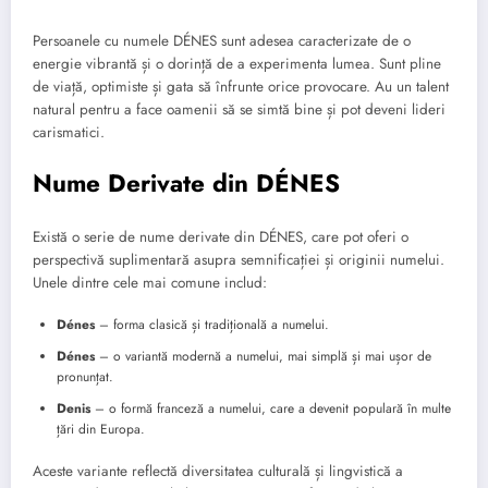
Persoanele cu numele DÉNES sunt adesea caracterizate de o
energie vibrantă și o dorință de a experimenta lumea. Sunt pline
de viață, optimiste și gata să înfrunte orice provocare. Au un talent
natural pentru a face oamenii să se simtă bine și pot deveni lideri
carismatici.
Nume Derivate din DÉNES
Există o serie de nume derivate din DÉNES, care pot oferi o
perspectivă suplimentară asupra semnificației și originii numelui.
Unele dintre cele mai comune includ:
Dénes
– forma clasică și tradițională a numelui.
Dénes
– o variantă modernă a numelui, mai simplă și mai ușor de
pronunțat.
Denis
– o formă franceză a numelui, care a devenit populară în multe
țări din Europa.
Aceste variante reflectă diversitatea culturală și lingvistică a