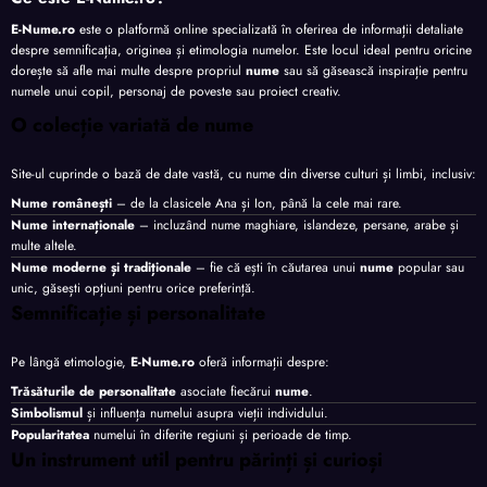
E-Nume.ro
este o platformă online specializată în oferirea de informații detaliate
despre semnificația, originea și etimologia numelor. Este locul ideal pentru oricine
dorește să afle mai multe despre propriul
nume
sau să găsească inspirație pentru
numele unui copil, personaj de poveste sau proiect creativ.
O colecție variată de nume
Site-ul cuprinde o bază de date vastă, cu nume din diverse culturi și limbi, inclusiv:
Nume românești
– de la clasicele Ana și Ion, până la cele mai rare.
Nume internaționale
– incluzând nume maghiare, islandeze, persane, arabe și
multe altele.
Nume moderne și tradiționale
– fie că ești în căutarea unui
nume
popular sau
unic, găsești opțiuni pentru orice preferință.
Semnificație și personalitate
Pe lângă etimologie,
E-Nume.ro
oferă informații despre:
Trăsăturile de personalitate
asociate fiecărui
nume
.
Simbolismul
și influența numelui asupra vieții individului.
Popularitatea
numelui în diferite regiuni și perioade de timp.
Un instrument util pentru părinți și curioși