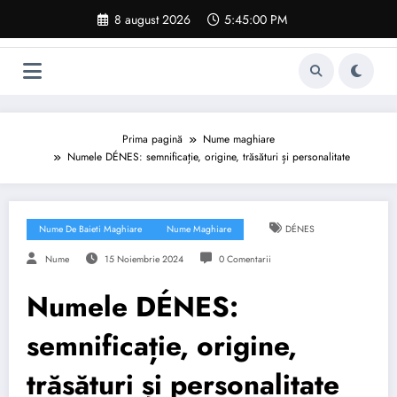
Sari
8 august 2026
5:45:01 PM
la
conținut
Prima pagină
Nume maghiare
Numele DÉNES: semnificație, origine, trăsături și personalitate
Nume De Baieti Maghiare
Nume Maghiare
DÉNES
Nume
15 Noiembrie 2024
0 Comentarii
Numele DÉNES:
semnificație, origine,
trăsături și personalitate