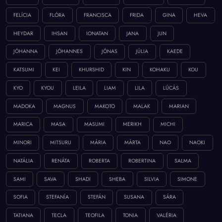
FELÍCIA
FLÓRA
FRANCISCA
FRIDA
GINA
HEVA
HEYDAR
IHSAN
IONATAN
JANA
JUN
JÓHANNA
JÓHANNES
JÓNAS
JÚLIA
KAEDE
KATSUMI
KEI
KHURSHID
KIN
KOHAKU
KOU
KYO
KYOU
LEILA
LIAM
LILA
LÚCÁS
MADOKA
MAGNUS
MAKOTO
MALAK
MARIAN
MARICA
MASA
MASUMI
MERIKH
MICHI
MINORI
MITSURU
MÁRIA
MÁRTA
NAO
NAOKI
NATÁLIA
RENÁTA
ROBERTA
ROBERTINA
SALMA
SAMI
SAVA
SHADI
SHEBA
SILVIA
SIMONE
SOFIA
STEFANÍA
STEFÁN
SUSANA
SÁRA
TATIANA
TECLA
TEOFILA
TONIA
VALÉRIA