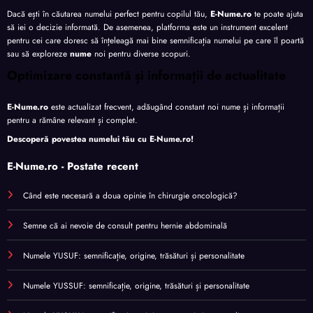
Dacă ești în căutarea numelui perfect pentru copilul tău,
E-Nume.ro
te poate ajuta
să iei o decizie informată. De asemenea, platforma este un instrument excelent
pentru cei care doresc să înțeleagă mai bine semnificația numelui pe care îl poartă
sau să exploreze
nume
noi pentru diverse scopuri.
Optimizare constantă și informații de actualitate
E-Nume.ro
este actualizat frecvent, adăugând constant noi nume și informații
pentru a rămâne relevant și complet.
Descoperă povestea numelui tău cu
E-Nume.ro
!
E-Nume.ro - Postate recent
Când este necesară a doua opinie în chirurgie oncologică?
Semne că ai nevoie de consult pentru hernie abdominală
Numele YUSUF: semnificație, origine, trăsături și personalitate
Numele YUSSUF: semnificație, origine, trăsături și personalitate