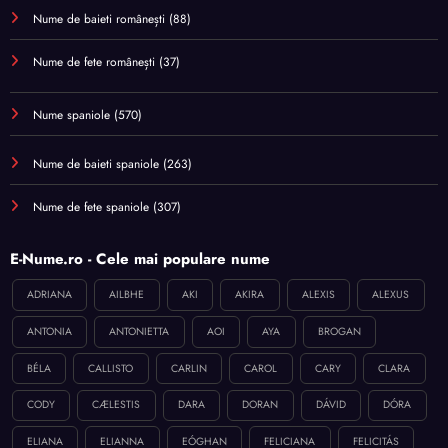
Nume de baieti românești
(88)
Nume de fete românești
(37)
Nume spaniole
(570)
Nume de baieti spaniole
(263)
Nume de fete spaniole
(307)
E-Nume.ro - Cele mai populare nume
ADRIANA
AILBHE
AKI
AKIRA
ALEXIS
ALEXUS
ANTONIA
ANTONIETTA
AOI
AYA
BROGAN
BÉLA
CALLISTO
CARLIN
CAROL
CARY
CLARA
CODY
CÆLESTIS
DARA
DORAN
DÁVID
DÓRA
ELIANA
ELIANNA
EÓGHAN
FELICIANA
FELICITÁS