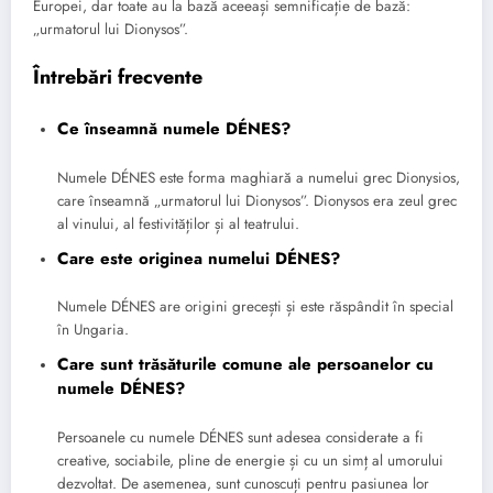
Europei, dar toate au la bază aceeași semnificație de bază:
„urmatorul lui Dionysos”.
Întrebări frecvente
Ce înseamnă numele DÉNES?
Numele DÉNES este forma maghiară a numelui grec Dionysios,
care înseamnă „urmatorul lui Dionysos”. Dionysos era zeul grec
al vinului, al festivităților și al teatrului.
Care este originea numelui DÉNES?
Numele DÉNES are origini grecești și este răspândit în special
în Ungaria.
Care sunt trăsăturile comune ale persoanelor cu
numele DÉNES?
Persoanele cu numele DÉNES sunt adesea considerate a fi
creative, sociabile, pline de energie și cu un simț al umorului
dezvoltat. De asemenea, sunt cunoscuți pentru pasiunea lor