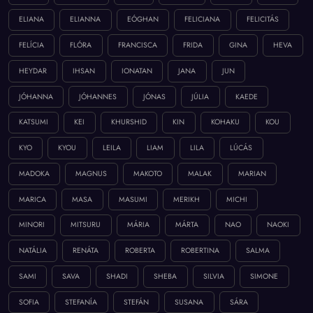
ELIANA
ELIANNA
EÓGHAN
FELICIANA
FELICITÁS
FELÍCIA
FLÓRA
FRANCISCA
FRIDA
GINA
HEVA
HEYDAR
IHSAN
IONATAN
JANA
JUN
JÓHANNA
JÓHANNES
JÓNAS
JÚLIA
KAEDE
KATSUMI
KEI
KHURSHID
KIN
KOHAKU
KOU
KYO
KYOU
LEILA
LIAM
LILA
LÚCÁS
MADOKA
MAGNUS
MAKOTO
MALAK
MARIAN
MARICA
MASA
MASUMI
MERIKH
MICHI
MINORI
MITSURU
MÁRIA
MÁRTA
NAO
NAOKI
NATÁLIA
RENÁTA
ROBERTA
ROBERTINA
SALMA
SAMI
SAVA
SHADI
SHEBA
SILVIA
SIMONE
SOFIA
STEFANÍA
STEFÁN
SUSANA
SÁRA