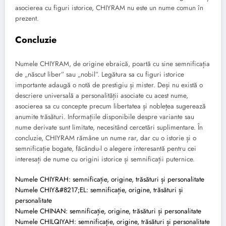
asocierea cu figuri istorice, CHIYRAM nu este un nume comun în
prezent.
Concluzie
Numele CHIYRAM, de origine ebraică, poartă cu sine semnificația
de „născut liber” sau „nobil”. Legătura sa cu figuri istorice
importante adaugă o notă de prestigiu și mister. Deși nu există o
descriere universală a personalității asociate cu acest nume,
asocierea sa cu concepte precum libertatea și noblețea sugerează
anumite trăsături. Informațiile disponibile despre variante sau
nume derivate sunt limitate, necesitând cercetări suplimentare. În
concluzie, CHIYRAM rămâne un nume rar, dar cu o istorie și o
semnificație bogate, făcându-l o alegere interesantă pentru cei
interesați de nume cu origini istorice și semnificații puternice.
Numele CHIYRAH: semnificație, origine, trăsături și personalitate
Numele CHIY&#8217;EL: semnificație, origine, trăsături și
personalitate
Numele CHINAN: semnificație, origine, trăsături și personalitate
Numele CHILQIYAH: semnificație, origine, trăsături și personalitate