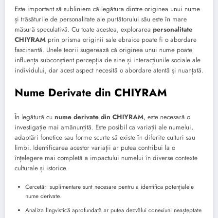
Este important să subliniem că legătura dintre originea unui nume
și trăsăturile de personalitate ale purtătorului său este în mare
măsură speculativă. Cu toate acestea, explorarea
personalitate
CHIYRAM
prin prisma originii sale ebraice poate fi o abordare
fascinantă. Unele teorii sugerează că originea unui nume poate
influența subconștient percepția de sine și interacțiunile sociale ale
individului, dar acest aspect necesită o abordare atentă și nuanțată.
Nume Derivate din CHIYRAM
În legătură cu
nume derivate din CHIYRAM
, este necesară o
investigație mai amănunțită. Este posibil ca variații ale numelui,
adaptări fonetice sau forme scurte să existe în diferite culturi sau
limbi. Identificarea acestor variații ar putea contribui la o
înțelegere mai completă a impactului numelui în diverse contexte
culturale și istorice.
Cercetări suplimentare sunt necesare pentru a identifica potențialele
nume derivate.
Analiza lingvistică aprofundată ar putea dezvălui conexiuni neașteptate.