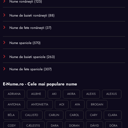
Nume românești
(125)
Nume de baieti românești
(88)
Nume de fete românești
(37)
Nume spaniole
(570)
Nume de baieti spaniole
(263)
Nume de fete spaniole
(307)
E-Nume.ro - Cele mai populare nume
ADRIANA
AILBHE
AKI
AKIRA
ALEXIS
ALEXUS
ANTONIA
ANTONIETTA
AOI
AYA
BROGAN
BÉLA
CALLISTO
CARLIN
CAROL
CARY
CLARA
CODY
CÆLESTIS
DARA
DORAN
DÁVID
DÓRA