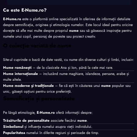
Ce este E-Nume.ro?
E-Nume.ro
este o platformă online specializată în oferirea de informații detaliate
despre semnificația, originea și etimologia numelor. Este locul ideal pentru oricine
dorește să afle mai multe despre propriul
nume
sau să găsească inspirație pentru
numele unui copil, personaj de poveste sau proiect creativ.
O colecție variată de nume
Site-ul cuprinde o bază de date vastă, cu nume din diverse culturi și limbi, inclusiv:
Nume românești
– de la clasicele Ana și Ion, până la cele mai rare.
Nume internaționale
– incluzând nume maghiare, islandeze, persane, arabe și
multe altele.
Nume moderne și tradiționale
– fie că ești în căutarea unui
nume
popular sau
unic, găsești opțiuni pentru orice preferință.
Semnificație și personalitate
Pe lângă etimologie,
E-Nume.ro
oferă informații despre:
Trăsăturile de personalitate
asociate fiecărui
nume
.
Simbolismul
și influența numelui asupra vieții individului.
Popularitatea
numelui în diferite regiuni și perioade de timp.