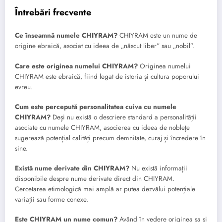
Întrebări frecvente
Ce înseamnă numele CHIYRAM?
CHIYRAM este un nume de
origine ebraică, asociat cu ideea de „născut liber” sau „nobil”.
Care este originea numelui CHIYRAM?
Originea numelui
CHIYRAM este ebraică, fiind legat de istoria și cultura poporului
evreu.
Cum este percepută personalitatea cuiva cu numele
CHIYRAM?
Deși nu există o descriere standard a personalității
asociate cu numele CHIYRAM, asocierea cu ideea de noblețe
sugerează potențial calități precum demnitate, curaj și încredere în
sine.
Există nume derivate din CHIYRAM?
Nu există informații
disponibile despre nume derivate direct din CHIYRAM.
Cercetarea etimologică mai amplă ar putea dezvălui potențiale
variații sau forme conexe.
Este CHIYRAM un nume comun?
Având în vedere originea sa și