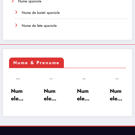
Nume spaniole
Nume de baieti spaniole
Nume de fete spaniole
Nume & Prenume
Num
Num
Num
Num
ele
ele
ele
ele
XSAY
URV
SRA
SOH
ARS
AKS
OSH
RAB:
A:
HA:
A:
semn
semn
semn
semn
ificați