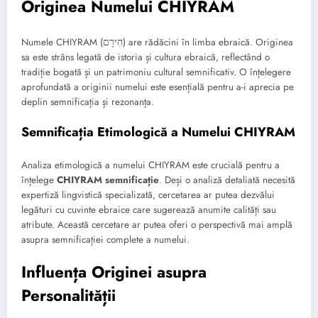
Originea Numelui CHIYRAM
Numele CHIYRAM (חִירָם) are rădăcini în limba ebraică. Originea
sa este strâns legată de istoria și cultura ebraică, reflectând o
tradiție bogată și un patrimoniu cultural semnificativ. O înțelegere
aprofundată a originii numelui este esențială pentru a-i aprecia pe
deplin semnificația și rezonanța.
Semnificația Etimologică a Numelui CHIYRAM
Analiza etimologică a numelui CHIYRAM este crucială pentru a
înțelege
CHIYRAM semnificație
. Deși o analiză detaliată necesită
expertiză lingvistică specializată, cercetarea ar putea dezvălui
legături cu cuvinte ebraice care sugerează anumite calități sau
atribute. Această cercetare ar putea oferi o perspectivă mai amplă
asupra semnificației complete a numelui.
Influența Originei asupra
Personalității