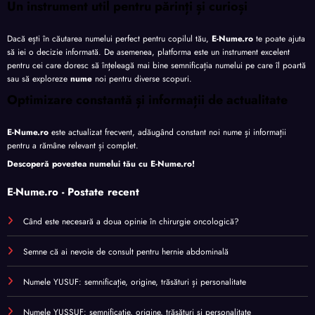
Un instrument util pentru părinți și curioși
Dacă ești în căutarea numelui perfect pentru copilul tău,
E-Nume.ro
te poate ajuta
să iei o decizie informată. De asemenea, platforma este un instrument excelent
pentru cei care doresc să înțeleagă mai bine semnificația numelui pe care îl poartă
sau să exploreze
nume
noi pentru diverse scopuri.
Optimizare constantă și informații de actualitate
E-Nume.ro
este actualizat frecvent, adăugând constant noi nume și informații
pentru a rămâne relevant și complet.
Descoperă povestea numelui tău cu
E-Nume.ro
!
E-Nume.ro - Postate recent
Când este necesară a doua opinie în chirurgie oncologică?
Semne că ai nevoie de consult pentru hernie abdominală
Numele YUSUF: semnificație, origine, trăsături și personalitate
Numele YUSSUF: semnificație, origine, trăsături și personalitate