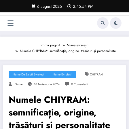
Sari
6 august 2026
2:45:55 PM
la
conținut
Prima pagină
Nume evreiești
Numele CHIYRAM: semnificație, origine, trăsături și personalitate
Nume De Baieti Evreiești
Nume Evreiești
CHIYRAM
Nume
18 Noiembrie 2024
0 Comentarii
Numele CHIYRAM:
semnificație, origine,
trăsături și personalitate