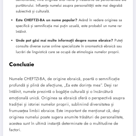
purtătorului. Influența numelui asupra personalității este mai degrabă
subiectivă și culturală.
Este CHEFTZI-BA un nume popular?
Având în vedere originea sa
specifică și semnificația mai puțin uzuală, este probabil un nume rar
întâlnit.
Unde pot găsi mai multe informații despre nume ebraice?
Puteți
consulta diverse surse online specializate în onomastică ebraică sau
lucrări de lingvistică care se ocupă de etimologia numelor proprii.
Concluzie
Numele CHEFTZI-BA, de origine ebraică, poartă o semnificație
profundă și plină de afecțiune, „Ea este dorința mea”. Deși rar
întâlnit, numele prezintă o bogăție culturală și o încărcătură
emoțională unică. Originea sa ebraică oferă o perspectivă asupra
tradiției și istoriei numelor proprii, subliniind diversitatea și
frumusețea limbii ebraice. Este important de menționat că, deși
originea numelui poate sugera anumite trăsături de personalitate,
acestea sunt în ultimă instanță determinate de o multitudine de
factori.