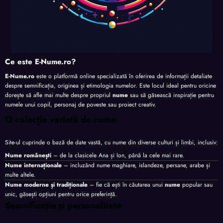
Ce este E-Nume.ro?
E-Nume.ro
este o platformă online specializată în oferirea de informații detaliate
despre semnificația, originea și etimologia numelor. Este locul ideal pentru oricine
dorește să afle mai multe despre propriul
nume
sau să găsească inspirație pentru
numele unui copil, personaj de poveste sau proiect creativ.
O colecție variată de nume
Site-ul cuprinde o bază de date vastă, cu nume din diverse culturi și limbi, inclusiv:
Nume românești
– de la clasicele Ana și Ion, până la cele mai rare.
Nume internaționale
– incluzând nume maghiare, islandeze, persane, arabe și
multe altele.
Nume moderne și tradiționale
– fie că ești în căutarea unui
nume
popular sau
unic, găsești opțiuni pentru orice preferință.
Semnificație și personalitate