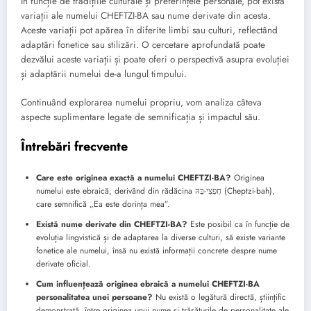
În funcție de tradițiile culturale și preferințele personale, pot exista
variații ale numelui CHEFTZI-BA sau nume derivate din acesta.
Aceste variații pot apărea în diferite limbi sau culturi, reflectând
adaptări fonetice sau stilizări. O cercetare aprofundată poate
dezvălui aceste variații și poate oferi o perspectivă asupra evoluției
și adaptării numelui de-a lungul timpului.
Continuând explorarea numelui propriu, vom analiza câteva
aspecte suplimentare legate de semnificația și impactul său.
Întrebări frecvente
Care este originea exactă a numelui CHEFTZI-BA?
Originea
numelui este ebraică, derivând din rădăcina חֶפְצִי-בָּהּ (Cheptzi-bah),
care semnifică „Ea este dorința mea”.
Există nume derivate din CHEFTZI-BA?
Este posibil ca în funcție de
evoluția lingvistică și de adaptarea la diverse culturi, să existe variante
fonetice ale numelui, însă nu există informații concrete despre nume
derivate oficial.
Cum influențează originea ebraică a numelui CHEFTZI-BA
personalitatea unei persoane?
Nu există o legătură directă, științific
demonstrată, între originea unui nume și trăsăturile de personalitate ale