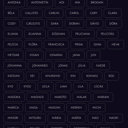
ANTONIA
ANTONIETTA
AOI
AYA
BROGAN
BÉLA
CALLISTO
CARLIN
CAROL
CARY
CLARA
CODY
CÆLESTIS
DARA
DORAN
DÁVID
DÓRA
ELIANA
ELIANNA
EÓGHAN
FELICIANA
FELICITÁS
FELÍCIA
FLÓRA
FRANCISCA
FRIDA
GINA
HEVA
HEYDAR
IHSAN
IONATAN
JANA
JUN
JÓHANNA
JÓHANNES
JÓNAS
JÚLIA
KAEDE
KATSUMI
KEI
KHURSHID
KIN
KOHAKU
KOU
KYO
KYOU
LEILA
LIAM
LILA
LÚCÁS
MADOKA
MAGNUS
MAKOTO
MALAK
MARIAN
MARICA
MASA
MASUMI
MERIKH
MICHI
MINORI
MITSURU
MÁRIA
MÁRTA
NAO
NAOKI