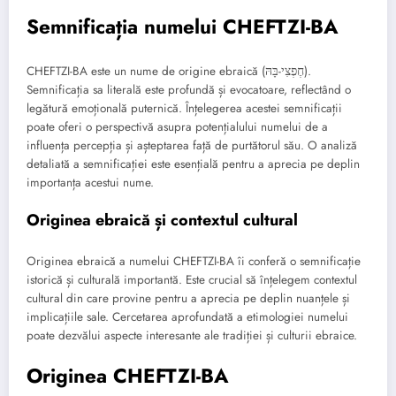
Semnificația numelui CHEFTZI-BA
CHEFTZI-BA este un nume de origine ebraică (חֶפְצִי-בָּהּ).
Semnificația sa literală este profundă și evocatoare, reflectând o
legătură emoțională puternică. Înțelegerea acestei semnificații
poate oferi o perspectivă asupra potențialului numelui de a
influența percepția și așteptarea față de purtătorul său. O analiză
detaliată a semnificației este esențială pentru a aprecia pe deplin
importanța acestui nume.
Originea ebraică și contextul cultural
Originea ebraică a numelui CHEFTZI-BA îi conferă o semnificație
istorică și culturală importantă. Este crucial să înțelegem contextul
cultural din care provine pentru a aprecia pe deplin nuanțele și
implicațiile sale. Cercetarea aprofundată a etimologiei numelui
poate dezvălui aspecte interesante ale tradiției și culturii ebraice.
Originea CHEFTZI-BA