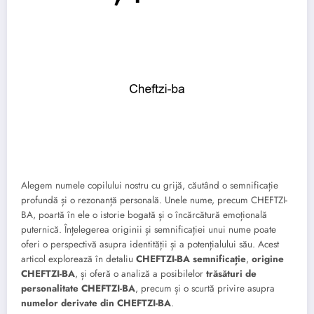
Alegem numele copilului nostru cu grijă, căutând o semnificație
profundă și o rezonanță personală. Unele nume, precum CHEFTZI-
BA, poartă în ele o istorie bogată și o încărcătură emoțională
puternică. Înțelegerea originii și semnificației unui nume poate
oferi o perspectivă asupra identității și a potențialului său. Acest
articol explorează în detaliu
CHEFTZI-BA semnificație
,
origine
CHEFTZI-BA
, și oferă o analiză a posibilelor
trăsături de
personalitate CHEFTZI-BA
, precum și o scurtă privire asupra
numelor derivate din CHEFTZI-BA
.