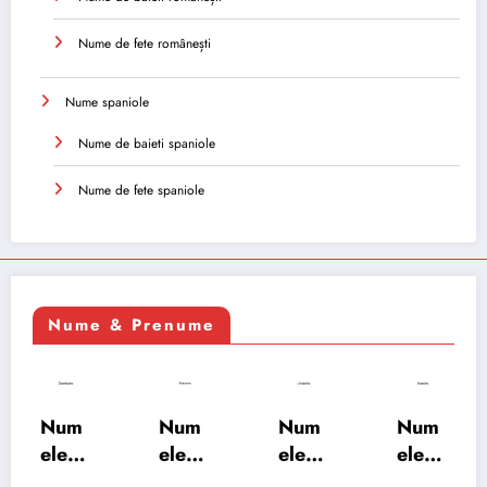
Nume de fete românești
Nume spaniole
Nume de baieti spaniole
Nume de fete spaniole
Nume & Prenume
Num
Num
Num
Num
ele
ele
ele
ele
XSAY
URV
SRA
SOH