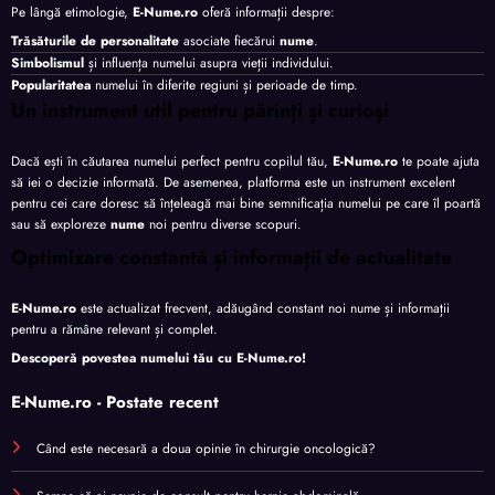
Pe lângă etimologie,
E-Nume.ro
oferă informații despre:
Trăsăturile de personalitate
asociate fiecărui
nume
.
Simbolismul
și influența numelui asupra vieții individului.
Popularitatea
numelui în diferite regiuni și perioade de timp.
Un instrument util pentru părinți și curioși
Dacă ești în căutarea numelui perfect pentru copilul tău,
E-Nume.ro
te poate ajuta
să iei o decizie informată. De asemenea, platforma este un instrument excelent
pentru cei care doresc să înțeleagă mai bine semnificația numelui pe care îl poartă
sau să exploreze
nume
noi pentru diverse scopuri.
Optimizare constantă și informații de actualitate
E-Nume.ro
este actualizat frecvent, adăugând constant noi nume și informații
pentru a rămâne relevant și complet.
Descoperă povestea numelui tău cu
E-Nume.ro
!
E-Nume.ro - Postate recent
Când este necesară a doua opinie în chirurgie oncologică?