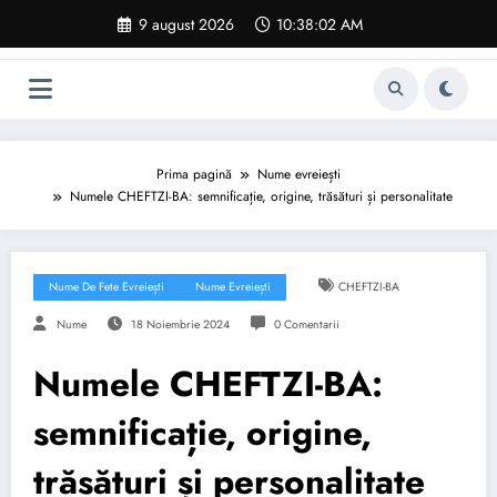
Sari
9 august 2026
10:38:03 AM
la
conținut
Prima pagină
Nume evreiești
Numele CHEFTZI-BA: semnificație, origine, trăsături și personalitate
Nume De Fete Evreiești
Nume Evreiești
CHEFTZI-BA
Nume
18 Noiembrie 2024
0 Comentarii
Numele CHEFTZI-BA:
semnificație, origine,
trăsături și personalitate