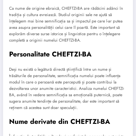
Ca nume de origine ebraică, CHEFTZI-BA are rădăcini adânci în
tradiția și cultura evreiască. Studiul originii sale ne ajută să
înțelegem mai bine semnificația sa și impactul pe care l-ar putea
avea asupra personalității celui care îl poartă. Este important să
explorăm diverse surse istorice și lingvistice pentru o înțelegere
completă a originii numelui CHEFTZI-BA.
Personalitate CHEFTZI-BA
Deși nu există o legătură directă științifică între un nume și
trăsăturile de personalitate, semnificația numelui poate influența
modul în care o persoană este percepută și poate contribui la
dezvoltarea unor anumite caracteristici. Analiza numelui CHEFTZI-
BA, având în vedere semnificația sa emoțională puternică, poate
sugera anumite tendințe de personalitate, dar este important să
reținem că acestea sunt doar speculații.
Nume derivate din CHEFTZI-BA