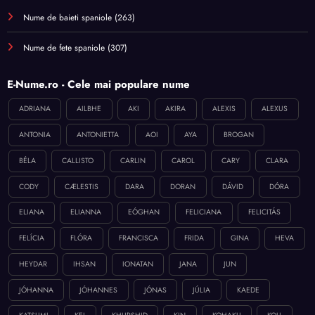
Nume de baieti spaniole
(263)
Nume de fete spaniole
(307)
E-Nume.ro - Cele mai populare nume
ADRIANA
AILBHE
AKI
AKIRA
ALEXIS
ALEXUS
ANTONIA
ANTONIETTA
AOI
AYA
BROGAN
BÉLA
CALLISTO
CARLIN
CAROL
CARY
CLARA
CODY
CÆLESTIS
DARA
DORAN
DÁVID
DÓRA
ELIANA
ELIANNA
EÓGHAN
FELICIANA
FELICITÁS
FELÍCIA
FLÓRA
FRANCISCA
FRIDA
GINA
HEVA
HEYDAR
IHSAN
IONATAN
JANA
JUN
JÓHANNA
JÓHANNES
JÓNAS
JÚLIA
KAEDE