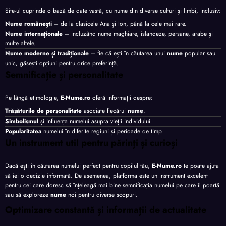
Site-ul cuprinde o bază de date vastă, cu nume din diverse culturi și limbi, inclusiv:
Nume românești
– de la clasicele Ana și Ion, până la cele mai rare.
Nume internaționale
– incluzând nume maghiare, islandeze, persane, arabe și
multe altele.
Nume moderne și tradiționale
– fie că ești în căutarea unui
nume
popular sau
unic, găsești opțiuni pentru orice preferință.
Semnificație și personalitate
Pe lângă etimologie,
E-Nume.ro
oferă informații despre:
Trăsăturile de personalitate
asociate fiecărui
nume
.
Simbolismul
și influența numelui asupra vieții individului.
Popularitatea
numelui în diferite regiuni și perioade de timp.
Un instrument util pentru părinți și curioși
Dacă ești în căutarea numelui perfect pentru copilul tău,
E-Nume.ro
te poate ajuta
să iei o decizie informată. De asemenea, platforma este un instrument excelent
pentru cei care doresc să înțeleagă mai bine semnificația numelui pe care îl poartă
sau să exploreze
nume
noi pentru diverse scopuri.
Optimizare constantă și informații de actualitate