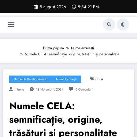
Sari
8 august 2026
5:34:22 PM
la
conținut
Prima pagină
Nume evreiești
Numele CELA: semnificație, origine, trăsături și personalitate
Nume De Baieti Evreiești
Nume Evreiești
CELA
Nume
18 Noiembrie 2024
0 Comentarii
Numele CELA:
semnificație, origine,
trăsături și personalitate