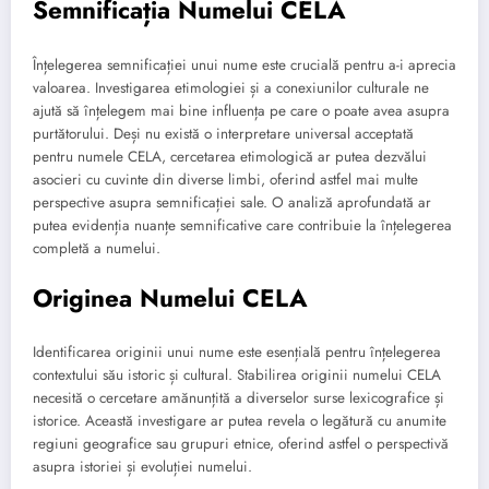
Semnificația Numelui CELA
Înțelegerea semnificației unui nume este crucială pentru a-i aprecia
valoarea. Investigarea etimologiei și a conexiunilor culturale ne
ajută să înțelegem mai bine influența pe care o poate avea asupra
purtătorului. Deși nu există o interpretare universal acceptată
pentru numele CELA, cercetarea etimologică ar putea dezvălui
asocieri cu cuvinte din diverse limbi, oferind astfel mai multe
perspective asupra semnificației sale. O analiză aprofundată ar
putea evidenția nuanțe semnificative care contribuie la înțelegerea
completă a numelui.
Originea Numelui CELA
Identificarea originii unui nume este esențială pentru înțelegerea
contextului său istoric și cultural. Stabilirea originii numelui CELA
necesită o cercetare amănunțită a diverselor surse lexicografice și
istorice. Această investigare ar putea revela o legătură cu anumite
regiuni geografice sau grupuri etnice, oferind astfel o perspectivă
asupra istoriei și evoluției numelui.