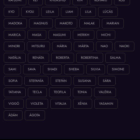
KATSUMI
KEI
KHURSHID
KIN
KOHAKU
KOU
KYO
KYOU
LEILA
LIAM
LILA
LÚCÁS
MADOKA
MAGNUS
MAKOTO
MALAK
MARIAN
MARICA
MASA
MASUMI
MERIKH
MICHI
MINORI
MITSURU
MÁRIA
MÁRTA
NAO
NAOKI
NATÁLIA
RENÁTA
ROBERTA
ROBERTINA
SALMA
SAMI
SAVA
SHADI
SHEBA
SILVIA
SIMONE
SOFIA
STEFANÍA
STEFÁN
SUSANA
SÁRA
TATIANA
TECLA
TEOFILA
TONIA
VALÉRIA
VIGGÓ
VIOLETA
VITALIA
XÉNIA
YASAMIN
ÁDÁM
ÁGOTA