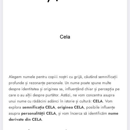
Alegem numele pentru copiii noștri cu grijă, căutând semnificații
profunde și rezonanțe personale. Un nume poate spune multe
despre identitatea și originea sa, influențând chiar și percepția pe
care o au alții despre purtător. Astăzi, ne vom concentra asupra
unui nume cu rădăcini adânci în istorie și cultură:
CELA
. Vom
explora
semnificația CELA
,
originea CELA
, posibile influențe
asupra
personalității CELA
, și vom încerca să identificăm
nume
derivate din CELA
.