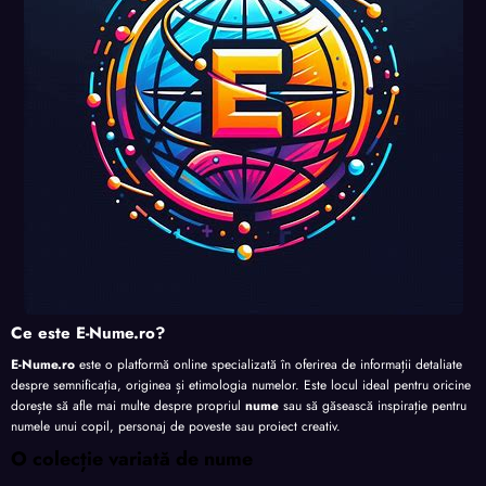
nalita
nalita
nalita
te
te
te
te
Ce este E-Nume.ro?
E-Nume.ro
este o platformă online specializată în oferirea de informații detaliate
despre semnificația, originea și etimologia numelor. Este locul ideal pentru oricine
dorește să afle mai multe despre propriul
nume
sau să găsească inspirație pentru
numele unui copil, personaj de poveste sau proiect creativ.
O colecție variată de nume