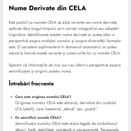
Nume Derivate din CELA
Este posibil ca numele CELA să aibă variante sau nume derivate,
apărute de-a lungul timpului prin variații ortografice sau adaptări
lingvistice. Identificarea acestor nume derivate ar putea oferi o
perspectivă asupra evoluției numelui și asupra diversității formelor
sale. O cercetare suplimentară în domeniul onomasticii ar putea
aduce la lumină aceste variante și conexiunile lor cu numele CELA.
Sperăm că informațiile de mai sus v-au oferit o perspectivă asupra
semnificației și originii acestui nume.
Întrebări frecvente
Care este originea numelui CELA?
Originea numelui CELA este ebraică, derivând din cuvântul
סֶלַע (selah), care înseamnă „stâncă” sau „piatră”.
Ce semnifică numele CELA?
Semnificația numelui CELA este strâns legată de simbolismul
stâncii: forță, stabilitate, rezistență și perseverență. Persoanele