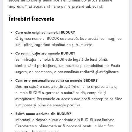
asocierile sonore și semantice ale numelui pot evoca anumite
impresii, însă aceasta rămâne o interpretare subiectivă.
Întrebări frecvente
Care este originea numelui BUDUR?
Originea numelui BUDUR este arabă. Este asociat cu imaginea
lunii pline, sugerând plenitudine și frumusețe.
Ce semnificație are numele BUDUR?
Semnificația numelui BUDUR este legată de lună plină,
simbolizând perfecțiune, luminozitate și completitudine. Poate
sugera, de asemenea, o personalitate radiantă și atrăgătoare.
Cum este personalitatea cuiva cu numele BUDUR?
Deși nu există o corelație directă între nume și personalitate,
numele BUDUR sugerează o natură caldă, completă și
atragătoare. Persoanele cu acest nume pot fi percepute ca fiind
luminoase și pline de energie pozitivă.
Există nume derivate din BUDUR?
Informațiile despre nume derivate din BUDUR sunt limitate.
Cercetarea suplimentară ar fi necesară pentru a identifica