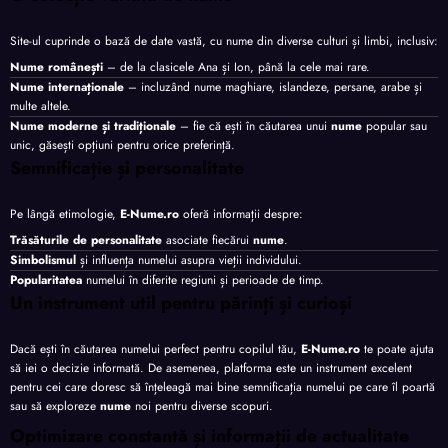
Site-ul cuprinde o bază de date vastă, cu nume din diverse culturi și limbi, inclusiv:
Nume românești
– de la clasicele Ana și Ion, până la cele mai rare.
Nume internaționale
– incluzând nume maghiare, islandeze, persane, arabe și
multe altele.
Nume moderne și tradiționale
– fie că ești în căutarea unui
nume
popular sau
unic, găsești opțiuni pentru orice preferință.
Semnificație și personalitate
Pe lângă etimologie,
E-Nume.ro
oferă informații despre:
Trăsăturile de personalitate
asociate fiecărui
nume
.
Simbolismul
și influența numelui asupra vieții individului.
Popularitatea
numelui în diferite regiuni și perioade de timp.
Un instrument util pentru părinți și curioși
Dacă ești în căutarea numelui perfect pentru copilul tău,
E-Nume.ro
te poate ajuta
să iei o decizie informată. De asemenea, platforma este un instrument excelent
pentru cei care doresc să înțeleagă mai bine semnificația numelui pe care îl poartă
sau să exploreze
nume
noi pentru diverse scopuri.
Optimizare constantă și informații de actualitate