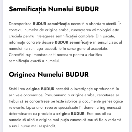
Semnificația Numelui BUDUR
Descoperirea
BUDUR semnificație
necesită o abordare atentă. În
contextul numelor de origine arabă, cunoașterea etimologiei este
crucială pentru înțelegerea semnificației complete. Din păcate,
informații concrete despre
BUDUR semnificație
în sensul clasic al
numelui nu sunt ușor accesibile în surse general acceptate.
Cercetări suplimentare ar fi necesare pentru a clarifica
semnificația exactă a numelui.
Originea Numelui BUDUR
Stabilirea
origine BUDUR
necesită o investigație aprofundată în
arhivele onomastice. Presupunând o origine arabă, cercetarea ar
trebui să se concentreze pe texte istorice și documente genealogice
relevante. Lipsa unor resurse specializate în domeniu îngreunează
determinarea cu precizie a
origine BUDUR
. Este posibil ca
numele să aibă o origine mai puțin cunoscută sau să fie o variantă
a unui nume mai răspândit.