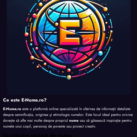
nalita
nalita
nalita
te
te
te
te
Ce este E-Nume.ro?
E-Nume.ro
este o platformă online specializată în oferirea de informații detaliate
despre semnificația, originea și etimologia numelor. Este locul ideal pentru oricine
dorește să afle mai multe despre propriul
nume
sau să găsească inspirație pentru
numele unui copil, personaj de poveste sau proiect creativ.
O colecție variată de nume