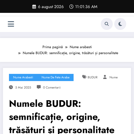
Sari
6 august 2026
11:01:37 AM
la
conținut
Prima pagină
Nume arabesti
Numele BUDUR: semnificație, origine, trăsături și personalitate
Nume Arabesti
Nume De Fete Arabe
BUDUR
Nume
5 Mai 2025
0 Comentarii
Numele BUDUR:
semnificație, origine,
trăsături și personalitate