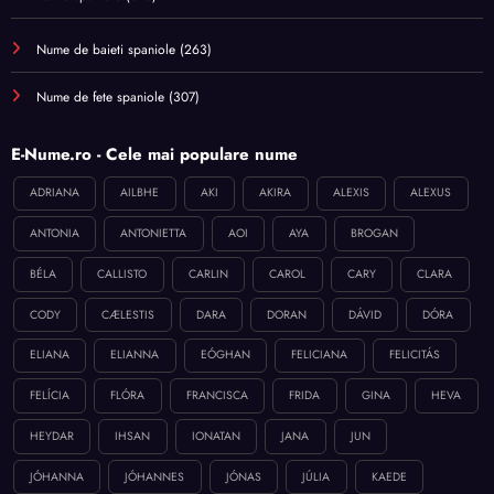
Nume de baieti spaniole
(263)
Nume de fete spaniole
(307)
E-Nume.ro - Cele mai populare nume
ADRIANA
AILBHE
AKI
AKIRA
ALEXIS
ALEXUS
ANTONIA
ANTONIETTA
AOI
AYA
BROGAN
BÉLA
CALLISTO
CARLIN
CAROL
CARY
CLARA
CODY
CÆLESTIS
DARA
DORAN
DÁVID
DÓRA
ELIANA
ELIANNA
EÓGHAN
FELICIANA
FELICITÁS
FELÍCIA
FLÓRA
FRANCISCA
FRIDA
GINA
HEVA
HEYDAR
IHSAN
IONATAN
JANA
JUN
JÓHANNA
JÓHANNES
JÓNAS
JÚLIA
KAEDE