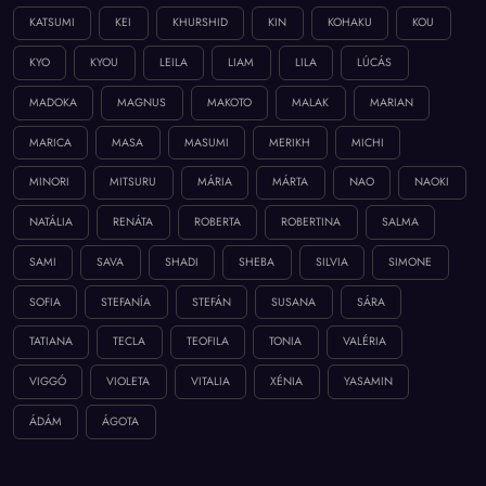
KATSUMI
KEI
KHURSHID
KIN
KOHAKU
KOU
KYO
KYOU
LEILA
LIAM
LILA
LÚCÁS
MADOKA
MAGNUS
MAKOTO
MALAK
MARIAN
MARICA
MASA
MASUMI
MERIKH
MICHI
MINORI
MITSURU
MÁRIA
MÁRTA
NAO
NAOKI
NATÁLIA
RENÁTA
ROBERTA
ROBERTINA
SALMA
SAMI
SAVA
SHADI
SHEBA
SILVIA
SIMONE
SOFIA
STEFANÍA
STEFÁN
SUSANA
SÁRA
TATIANA
TECLA
TEOFILA
TONIA
VALÉRIA
VIGGÓ
VIOLETA
VITALIA
XÉNIA
YASAMIN
ÁDÁM
ÁGOTA