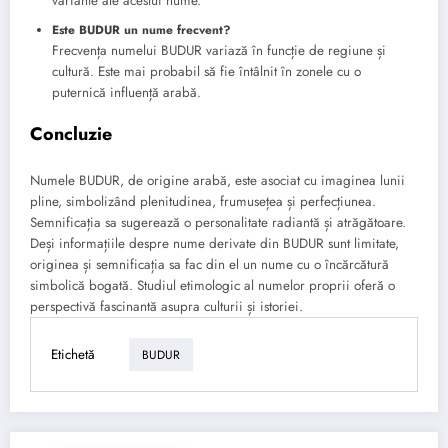
variante ale acestui nume.
Este BUDUR un nume frecvent?
Frecvența numelui BUDUR variază în funcție de regiune și
cultură. Este mai probabil să fie întâlnit în zonele cu o
puternică influență arabă.
Concluzie
Numele BUDUR, de origine arabă, este asociat cu imaginea lunii
pline, simbolizând plenitudinea, frumusețea și perfecțiunea.
Semnificația sa sugerează o personalitate radiantă și atrăgătoare.
Deși informațiile despre nume derivate din BUDUR sunt limitate,
originea și semnificația sa fac din el un nume cu o încărcătură
simbolică bogată. Studiul etimologic al numelor proprii oferă o
perspectivă fascinantă asupra culturii și istoriei.
Etichetă
BUDUR