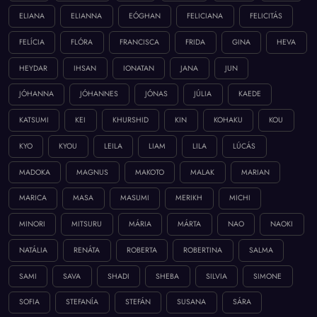
ELIANA
ELIANNA
EÓGHAN
FELICIANA
FELICITÁS
FELÍCIA
FLÓRA
FRANCISCA
FRIDA
GINA
HEVA
HEYDAR
IHSAN
IONATAN
JANA
JUN
JÓHANNA
JÓHANNES
JÓNAS
JÚLIA
KAEDE
KATSUMI
KEI
KHURSHID
KIN
KOHAKU
KOU
KYO
KYOU
LEILA
LIAM
LILA
LÚCÁS
MADOKA
MAGNUS
MAKOTO
MALAK
MARIAN
MARICA
MASA
MASUMI
MERIKH
MICHI
MINORI
MITSURU
MÁRIA
MÁRTA
NAO
NAOKI
NATÁLIA
RENÁTA
ROBERTA
ROBERTINA
SALMA
SAMI
SAVA
SHADI
SHEBA
SILVIA
SIMONE
SOFIA
STEFANÍA
STEFÁN
SUSANA
SÁRA