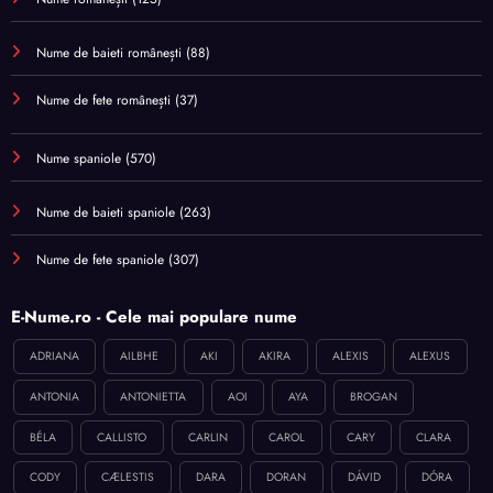
Nume de baieti românești
(88)
Nume de fete românești
(37)
Nume spaniole
(570)
Nume de baieti spaniole
(263)
Nume de fete spaniole
(307)
E-Nume.ro - Cele mai populare nume
ADRIANA
AILBHE
AKI
AKIRA
ALEXIS
ALEXUS
ANTONIA
ANTONIETTA
AOI
AYA
BROGAN
BÉLA
CALLISTO
CARLIN
CAROL
CARY
CLARA
CODY
CÆLESTIS
DARA
DORAN
DÁVID
DÓRA