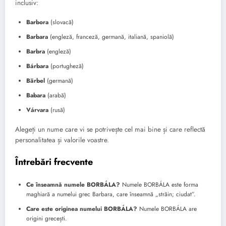
inclusiv:
Barbora
(slovacă)
Barbara
(engleză, franceză, germană, italiană, spaniolă)
Barbra
(engleză)
Bárbara
(portugheză)
Bärbel
(germană)
Babara
(arabă)
Várvara
(rusă)
Alegeți un nume care vi se potrivește cel mai bine și care reflectă
personalitatea și valorile voastre.
Întrebări frecvente
Ce înseamnă numele BORBÁLA?
Numele BORBÁLA este forma
maghiară a numelui grec Barbara, care înseamnă „străin; ciudat”.
Care este originea numelui BORBÁLA?
Numele BORBÁLA are
origini grecești.