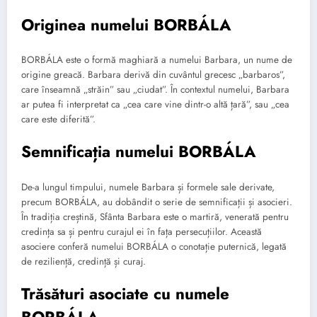
Originea numelui BORBÁLA
BORBÁLA este o formă maghiară a numelui Barbara, un nume de
origine greacă. Barbara derivă din cuvântul grecesc „barbaros”,
care înseamnă „străin” sau „ciudat”. În contextul numelui, Barbara
ar putea fi interpretat ca „cea care vine dintr-o altă țară”, sau „cea
care este diferită”.
Semnificația numelui BORBÁLA
De-a lungul timpului, numele Barbara și formele sale derivate,
precum BORBÁLA, au dobândit o serie de semnificații și asocieri.
În tradiția creștină, Sfânta Barbara este o martiră, venerată pentru
credința sa și pentru curajul ei în fața persecuțiilor. Această
asociere conferă numelui BORBÁLA o conotație puternică, legată
de reziliență, credință și curaj.
Trăsături asociate cu numele
BORBÁLA