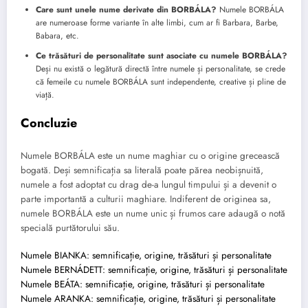
Care sunt unele nume derivate din BORBÁLA?
Numele BORBÁLA
are numeroase forme variante în alte limbi, cum ar fi Barbara, Barbe,
Babara, etc.
Ce trăsături de personalitate sunt asociate cu numele BORBÁLA?
Deși nu există o legătură directă între numele și personalitate, se crede
că femeile cu numele BORBÁLA sunt independente, creative și pline de
viață.
Concluzie
Numele BORBÁLA este un nume maghiar cu o origine grecească
bogată. Deși semnificația sa literală poate părea neobișnuită,
numele a fost adoptat cu drag de-a lungul timpului și a devenit o
parte importantă a culturii maghiare. Indiferent de originea sa,
numele BORBÁLA este un nume unic și frumos care adaugă o notă
specială purtătorului său.
Numele BIANKA: semnificație, origine, trăsături și personalitate
Numele BERNÁDETT: semnificație, origine, trăsături și personalitate
Numele BEÁTA: semnificație, origine, trăsături și personalitate
Numele ARANKA: semnificație, origine, trăsături și personalitate