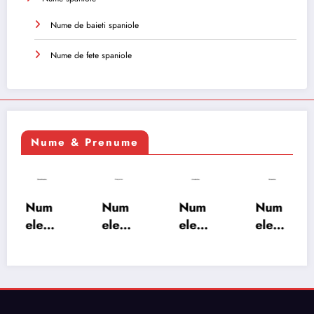
Nume de baieti spaniole
Nume de fete spaniole
Nume & Prenume
Num
Num
Num
Num
ele
ele
ele
ele
XSAY
URV
SRA
SOH
ARS
AKS
OSH
RAB:
A:
HA:
A:
semn
semn
semn
semn
ificați
ificați
ificați
ificați
e,