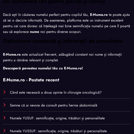
Un instrument util pentru părinți și curioși
Dacă ești în căutarea numelui perfect pentru copilul tău,
E-Nume.ro
te poate ajuta
să iei o decizie informată. De asemenea, platforma este un instrument excelent
pentru cei care doresc să înțeleagă mai bine semnificația numelui pe care îl poartă
sau să exploreze
nume
noi pentru diverse scopuri.
Optimizare constantă și informații de actualitate
E-Nume.ro
este actualizat frecvent, adăugând constant noi nume și informații
pentru a rămâne relevant și complet.
Descoperă povestea numelui tău cu
E-Nume.ro
!
E-Nume.ro - Postate recent
Când este necesară a doua opinie în chirurgie oncologică?
Semne că ai nevoie de consult pentru hernie abdominală
Numele YUSUF: semnificație, origine, trăsături și personalitate
Numele YUSSUF: semnificație, origine, trăsături și personalitate