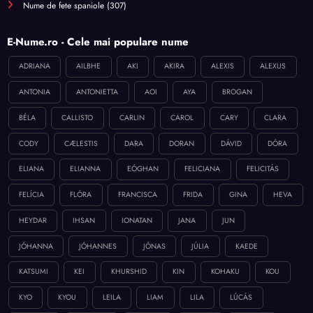
Nume de fete spaniole
(307)
E-Nume.ro - Cele mai populare nume
ADRIANA
AILBHE
AKI
AKIRA
ALEXIS
ALEXUS
ANTONIA
ANTONIETTA
AOI
AYA
BROGAN
BÉLA
CALLISTO
CARLIN
CAROL
CARY
CLARA
CODY
CÆLESTIS
DARA
DORAN
DÁVID
DÓRA
ELIANA
ELIANNA
EÓGHAN
FELICIANA
FELICITÁS
FELÍCIA
FLÓRA
FRANCISCA
FRIDA
GINA
HEVA
HEYDAR
IHSAN
IONATAN
JANA
JUN
JÓHANNA
JÓHANNES
JÓNAS
JÚLIA
KAEDE
KATSUMI
KEI
KHURSHID
KIN
KOHAKU
KOU
KYO
KYOU
LEILA
LIAM
LILA
LÚCÁS