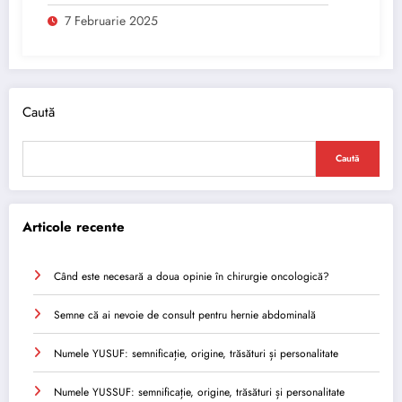
7 Februarie 2025
Caută
Caută
Articole recente
Când este necesară a doua opinie în chirurgie oncologică?
Semne că ai nevoie de consult pentru hernie abdominală
Numele YUSUF: semnificație, origine, trăsături și personalitate
Numele YUSSUF: semnificație, origine, trăsături și personalitate