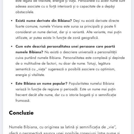
este legată de vitalitate, energie și viață. Persoanele cu acest nume sunt
adesea asociate cu o forță interioară și o capacitate de a depăși
obstacolele.
Există nume derivate din Bibiana?
Deși nu există derivate directe
foarte comune, numele Viviana este sursa sa principală și poate fi
considerat un nume derivat, dar și o variantă. Alte variante, mai puțin
utilizate, ar putea exista în funcție de zonă geografică.
Cum este descrisă personalitatea unei persoane care poartă
numele Bibiana?
Nu există o descriere universală a personalității
cuiva purtând numele Bibiana. Personalitatea este complexă și depinde
de o multitudine de factori, nu doar de nume. Totuși, legătura
semantică cu „viața” sugerează o posibilă asociere cu optimism,
energie și vitalitate.
Este Bibiana un nume popular?
Popularitatea numelui Bibiana
variază în funcție de regiune și perioadă. Este un nume mai puțin
frecvent decât alte nume, dar cu o istorie bogată și o semnificație
frumoasă.
Concluzie
Numele Bibiana, cu originea sa latină și semnificația de „vie”,
oferă o perspectivă asupra unei posibile conexiuni între nume și