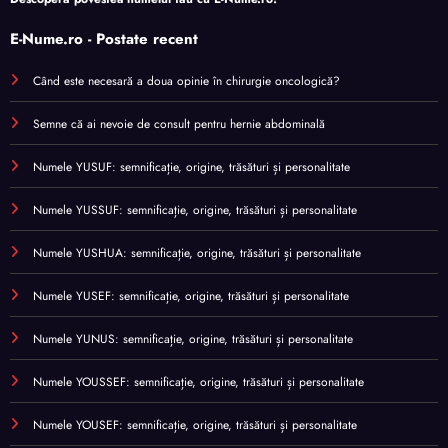
E-Nume.ro - Postate recent
Când este necesară a doua opinie în chirurgie oncologică?
Semne că ai nevoie de consult pentru hernie abdominală
Numele YUSUF: semnificație, origine, trăsături și personalitate
Numele YUSSUF: semnificație, origine, trăsături și personalitate
Numele YUSHUA: semnificație, origine, trăsături și personalitate
Numele YUSEF: semnificație, origine, trăsături și personalitate
Numele YUNUS: semnificație, origine, trăsături și personalitate
Numele YOUSSEF: semnificație, origine, trăsături și personalitate
Numele YOUSEF: semnificație, origine, trăsături și personalitate