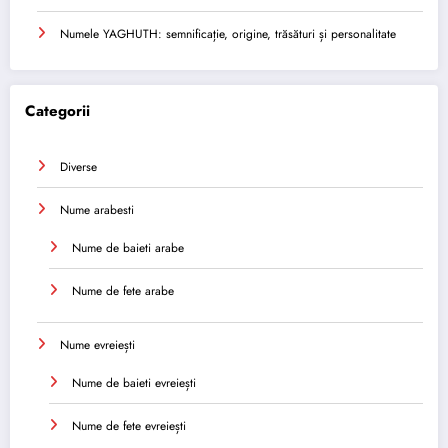
Numele YAGHUTH: semnificație, origine, trăsături și personalitate
Categorii
Diverse
Nume arabesti
Nume de baieti arabe
Nume de fete arabe
Nume evreiești
Nume de baieti evreiești
Nume de fete evreiești