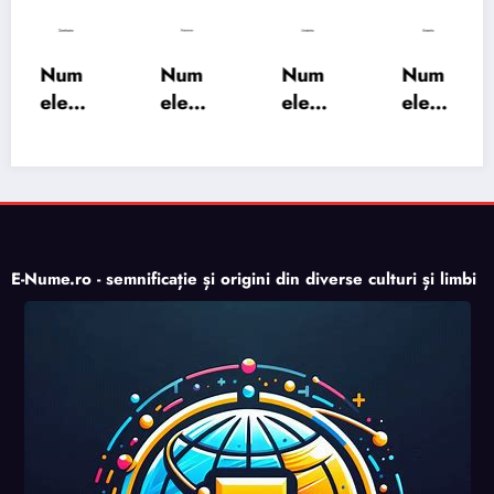
Num
Num
Num
Num
ele
ele
ele
ele
XSAY
URV
SRA
SOH
ARS
AKS
OSH
RAB:
A:
HA:
A:
semn
semn
semn
semn
ificați
ificați
ificați
ificați
e,
e,
e,
e,
origi
E-Nume.ro - semnificație și origini din diverse culturi și limbi
origi
origi
origi
ne,
ne,
ne,
ne,
trăsăt
trăsăt
trăsăt
trăsăt
uri și
uri și
uri și
uri și
perso
perso
perso
perso
nalita
nalita
nalita
nalita
te
te
te
te