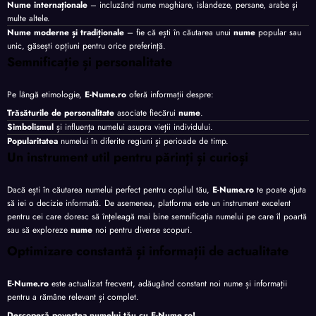
Nume internaționale
– incluzând nume maghiare, islandeze, persane, arabe și
multe altele.
Nume moderne și tradiționale
– fie că ești în căutarea unui
nume
popular sau
unic, găsești opțiuni pentru orice preferință.
Semnificație și personalitate
Pe lângă etimologie,
E-Nume.ro
oferă informații despre:
Trăsăturile de personalitate
asociate fiecărui
nume
.
Simbolismul
și influența numelui asupra vieții individului.
Popularitatea
numelui în diferite regiuni și perioade de timp.
Un instrument util pentru părinți și curioși
Dacă ești în căutarea numelui perfect pentru copilul tău,
E-Nume.ro
te poate ajuta
să iei o decizie informată. De asemenea, platforma este un instrument excelent
pentru cei care doresc să înțeleagă mai bine semnificația numelui pe care îl poartă
sau să exploreze
nume
noi pentru diverse scopuri.
Optimizare constantă și informații de actualitate
E-Nume.ro
este actualizat frecvent, adăugând constant noi nume și informații
pentru a rămâne relevant și complet.
Descoperă povestea numelui tău cu
E-Nume.ro
!